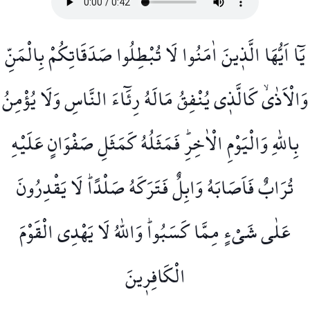
يَٓا اَيُّهَا الَّذ۪ينَ اٰمَنُوا لَا تُبْطِلُوا صَدَقَاتِكُمْ بِالْمَنِّ
وَالْاَذٰىۙ كَالَّذ۪ي يُنْفِقُ مَالَهُ رِئَٓاءَ النَّاسِ وَلَا يُؤْمِنُ
بِاللّٰهِ وَالْيَوْمِ الْاٰخِرِۜ فَمَثَلُهُ كَمَثَلِ صَفْوَانٍ عَلَيْهِ
تُرَابٌ فَاَصَابَهُ وَابِلٌ فَتَرَكَهُ صَلْدًاۜ لَا يَقْدِرُونَ
عَلٰى شَيْءٍ مِمَّا كَسَبُواۜ وَاللّٰهُ لَا يَهْدِي الْقَوْمَ
الْكَافِر۪ينَ