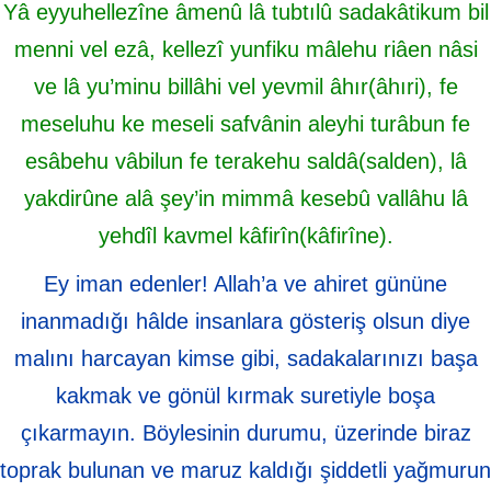
Yâ eyyuhellezîne âmenû lâ tubtılû sadakâtikum bil
menni vel ezâ, kellezî yunfiku mâlehu riâen nâsi
ve lâ yu’minu billâhi vel yevmil âhır(âhıri), fe
meseluhu ke meseli safvânin aleyhi turâbun fe
esâbehu vâbilun fe terakehu saldâ(salden), lâ
yakdirûne alâ şey’in mimmâ kesebû vallâhu lâ
yehdîl kavmel kâfirîn(kâfirîne).
Ey iman edenler! Allah’a ve ahiret gününe
inanmadığı hâlde insanlara gösteriş olsun diye
malını harcayan kimse gibi, sadakalarınızı başa
kakmak ve gönül kırmak suretiyle boşa
çıkarmayın. Böylesinin durumu, üzerinde biraz
toprak bulunan ve maruz kaldığı şiddetli yağmurun