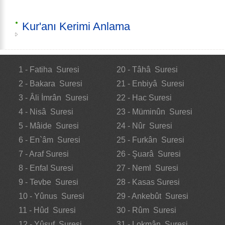
Kur'anı Kerimi Anlama
1 - Fatiha Suresi
20 - Tâhâ Suresi
2 - Bakara Suresi
21 - Enbiyâ Suresi
3 - Âli İmrân Suresi
22 - Hac Suresi
4 - Nisâ Suresi
23 - Müminûn Suresi
5 - Mâide Suresi
24 - Nûr Suresi
6 - En`âm Suresi
25 - Furkân Suresi
7 - Araf Suresi
26 - Şuarâ Suresi
8 - Enfal Suresi
27 - Neml Suresi
9 - Tevbe Suresi
28 - Kasas Suresi
10 - Yûnus Suresi
29 - Ankebût Suresi
11 - Hûd Suresi
30 - Rûm Suresi
12 - Yûsuf Suresi
31 - Lokmân Suresi