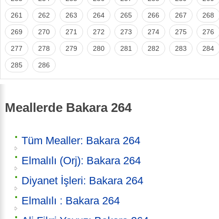
261
262
263
264
265
266
267
268
269
270
271
272
273
274
275
276
277
278
279
280
281
282
283
284
285
286
Meallerde Bakara 264
Tüm Mealler: Bakara 264
Elmalılı (Orj): Bakara 264
Diyanet İşleri: Bakara 264
Elmalılı : Bakara 264