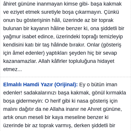
âhiret gününe inanmayan kimse gibi- başa kakmak
ve eziyet etmek suretiyle boşa çıkarmayın. Çünkü
onun bu gösterişinin hâli, üzerinde az bir toprak
bulunan bir kayanın hâline benzer ki, ona şiddetli bir
yağmur isabet edince, üzerindeki toprağı temizleyip
kendisini katı bir taş hâlinde bırakır. Onlar (gösteriş
için âmel edenler) yaptıkları şeyden hiç bir sevap
kazanamazlar. Allah kâfirler topluluğuna hidayet
etmez...
Elmalılı Hamdi Yazır (Orijinal):
Ey o bütün iman
edenler! sadakalarınızı başa kakmak, gönül kırmakla
boşa gidermeyin: O herif gibi ki nasa gösteriş için
malını dağıtır da ne Allaha inanır ne Ahıret gününe,
artık onun meseli bir kaya meseline benzer ki
üzerinde bir az toprak varmış, derken şiddetli bir