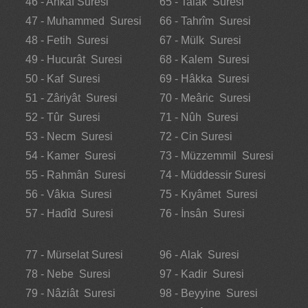
46 - Ahkaf Suresi
65 - Talâk Suresi
47 - Muhammed Suresi
66 - Tahrîm Suresi
48 - Fetih Suresi
67 - Mülk Suresi
49 - Hucurât Suresi
68 - Kalem Suresi
50 - Kaf Suresi
69 - Hâkka Suresi
51 - Zâriyât Suresi
70 - Meâric Suresi
52 - Tûr Suresi
71 - Nûh Suresi
53 - Necm Suresi
72 - Cin Suresi
54 - Kamer Suresi
73 - Müzzemmil Suresi
55 - Rahmân Suresi
74 - Müddessir Suresi
56 - Vâkıa Suresi
75 - Kıyâmet Suresi
57 - Hadîd Suresi
76 - İnsân Suresi
77 - Mürselat Suresi
96 - Alak Suresi
78 - Nebe Suresi
97 - Kadir Suresi
79 - Nâziât Suresi
98 - Beyyine Suresi