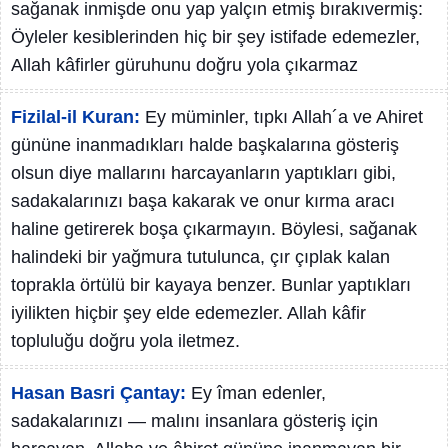
sağanak inmişde onu yap yalçın etmiş bırakıvermiş:
Öyleler kesiblerinden hiç bir şey istifade edemezler,
Allah kâfirler güruhunu doğru yola çıkarmaz
Fizilal-il Kuran:
Ey müminler, tıpkı Allah´a ve Ahiret
gününe inanmadıkları halde başkalarına gösteriş
olsun diye mallarını harcayanların yaptıkları gibi,
sadakalarınızı başa kakarak ve onur kırma aracı
haline getirerek boşa çıkarmayın. Böylesi, sağanak
halindeki bir yağmura tutulunca, çır çıplak kalan
toprakla örtülü bir kayaya benzer. Bunlar yaptıkları
iyilikten hiçbir şey elde edemezler. Allah kâfir
topluluğu doğru yola iletmez.
Hasan Basri Çantay:
Ey îman edenler,
sadakalarınızı — malını insanlara gösteriş için