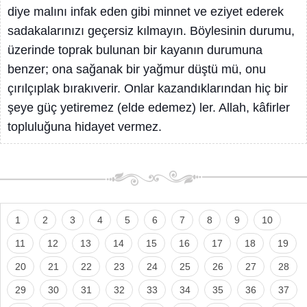
diye malını infak eden gibi minnet ve eziyet ederek
sadakalarınızı geçersiz kılmayın. Böylesinin durumu,
üzerinde toprak bulunan bir kayanın durumuna
benzer; ona sağanak bir yağmur düştü mü, onu
çırılçıplak bırakıverir. Onlar kazandıklarından hiç bir
şeye güç yetiremez (elde edemez) ler. Allah, kâfirler
topluluğuna hidayet vermez.
1
2
3
4
5
6
7
8
9
10
11
12
13
14
15
16
17
18
19
20
21
22
23
24
25
26
27
28
29
30
31
32
33
34
35
36
37