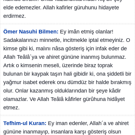
elde edemezler. Allah kafirler güruhunu hidayete
erdirmez.
Ömer Nasuhi Bilmen:
Ey imân etmiş olanlar!
Sadakalarınızı minnetle, incitmekle iptal etmeyiniz. O
kimse gibi ki, malını nâsa gösteriş için infak eder de
Allah Teâlâ´ya ve ahiret gününe inanmış bulunmaz.
Artık o kimsenin meseli, üzerinde biraz toprak
bulunan bir kaypak taşın hali gibidir ki, ona şiddetli bir
yağmur isabet ederek onu dümdüz bir halde bırakmış
olur. Onlar kazanmış olduklarından bir şeye kâdir
olamazlar. Ve Allah Teâlâ kâfirler gürûhuna hidâyet
etmez.
Tefhim-ul Kuran:
Ey iman edenler, Allah´a ve ahiret
gününe inanmayıp, insanlara karşı gösteriş olsun