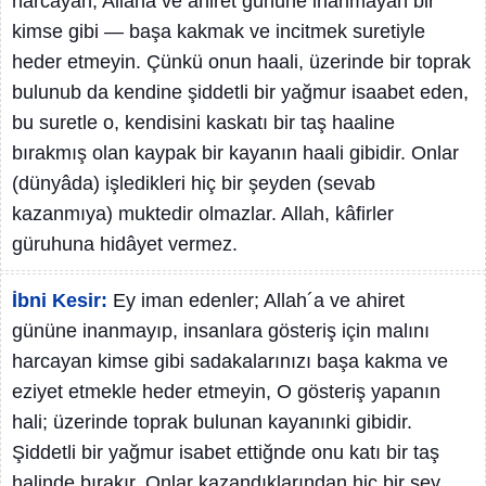
harcayan, Allaha ve âhiret gününe inanmayan bir
kimse gibi — başa kakmak ve incitmek suretiyle
heder etmeyin. Çünkü onun haali, üzerinde bir toprak
bulunub da kendine şiddetli bir yağmur isaabet eden,
bu suretle o, kendisini kaskatı bir taş haaline
bırakmış olan kaypak bir kayanın haali gibidir. Onlar
(dünyâda) işledikleri hiç bir şeyden (sevab
kazanmıya) muktedir olmazlar. Allah, kâfirler
güruhuna hidâyet vermez.
İbni Kesir:
Ey iman edenler; Allah´a ve ahiret
gününe inanmayıp, insanlara gösteriş için malını
harcayan kimse gibi sadakalarınızı başa kakma ve
eziyet etmekle heder etmeyin, O gösteriş yapanın
hali; üzerinde toprak bulunan kayanınki gibidir.
Şiddetli bir yağmur isabet ettiğnde onu katı bir taş
halinde bırakır. Onlar kazandıklarından hiç bir şey