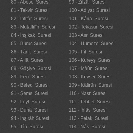
80 - Abese Suresi
99 - Zilzâl Suresi
81 - Tekvîr Suresi
100 - Adiyat Suresi
82 - İnfitâr Suresi
101 - Kâria Suresi
83 - Mutaffifîn Suresi
102 - Tekâsür Suresi
84 - İnşikak Suresi
103 - Asr Suresi
85 - Büruc Suresi
104 - Hümeze Suresi
86 - Târık Suresi
105 - Fîl Suresi
87 - A`lâ Suresi
106 - Kureyş Suresi
88 - Gâşiye Suresi
107 - Mâûn Suresi
89 - Fecr Suresi
108 - Kevser Suresi
90 - Beled Suresi
109 - Kâfirûn Suresi
91 - Şems Suresi
110 - Nasr Suresi
92 - Leyl Suresi
111 - Tebbet Suresi
93 - Duhâ Suresi
112 - İhlâs Suresi
94 - İnşirâh Suresi
113 - Felak Suresi
95 - Tîn Suresi
114 - Nâs Suresi