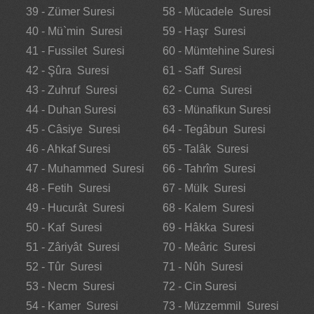
39 - Zümer Suresi
58 - Mücadele Suresi
40 - Mü`min Suresi
59 - Haşr Suresi
41 - Fussilet Suresi
60 - Mümtehine Suresi
42 - Şûra Suresi
61 - Saff Suresi
43 - Zuhruf Suresi
62 - Cuma Suresi
44 - Duhan Suresi
63 - Münafikun Suresi
45 - Câsiye Suresi
64 - Tegâbun Suresi
46 - Ahkaf Suresi
65 - Talâk Suresi
47 - Muhammed Suresi
66 - Tahrîm Suresi
48 - Fetih Suresi
67 - Mülk Suresi
49 - Hucurât Suresi
68 - Kalem Suresi
50 - Kaf Suresi
69 - Hâkka Suresi
51 - Zâriyât Suresi
70 - Meâric Suresi
52 - Tûr Suresi
71 - Nûh Suresi
53 - Necm Suresi
72 - Cin Suresi
54 - Kamer Suresi
73 - Müzzemmil Suresi