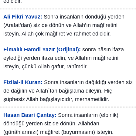
edicidir.
Ali Fikri Yavuz:
Sonra insanların döndüğü yerden
(Arafat’dan) siz de dönün ve Allah’ın mağfiretini
isteyin. Allah çok mağfiret ve rahmet edicidir.
Elmalılı Hamdi Yazır (Orijinal):
sonra nâsın ifaza
eylediği yerden ifaza edin, ve Allahın mağfiretini
isteyin, çünkü Allah gafur, rahîmdir
Fizilal-il Kuran:
Sonra insanların dağıldığı yerden siz
de dağılın ve Allah´tan bağışlama dileyin. Hiç
şüphesiz Allah bağışlayıcıdır, merhametlidir.
Hasan Basri Çantay:
Sonra insanların (elbirlik)
döndüğü yerden siz de dönün. Allahdan
(günâhlarınızı) mağfiret (buyurmasını) isteyin.