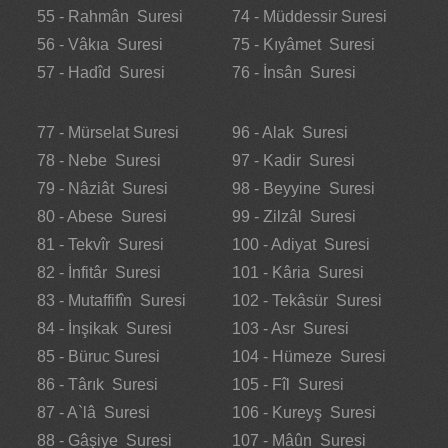
55 - Rahmân Suresi
74 - Müddessir Suresi
56 - Vâkıa Suresi
75 - Kıyâmet Suresi
57 - Hadîd Suresi
76 - İnsân Suresi
77 - Mürselat Suresi
96 - Alak Suresi
78 - Nebe Suresi
97 - Kadir Suresi
79 - Nâziât Suresi
98 - Beyyine Suresi
80 - Abese Suresi
99 - Zilzâl Suresi
81 - Tekvîr Suresi
100 - Adiyat Suresi
82 - İnfitâr Suresi
101 - Kâria Suresi
83 - Mutaffifîn Suresi
102 - Tekâsür Suresi
84 - İnşikak Suresi
103 - Asr Suresi
85 - Büruc Suresi
104 - Hümeze Suresi
86 - Târık Suresi
105 - Fîl Suresi
87 - A`lâ Suresi
106 - Kureyş Suresi
88 - Gâşiye Suresi
107 - Mâûn Suresi