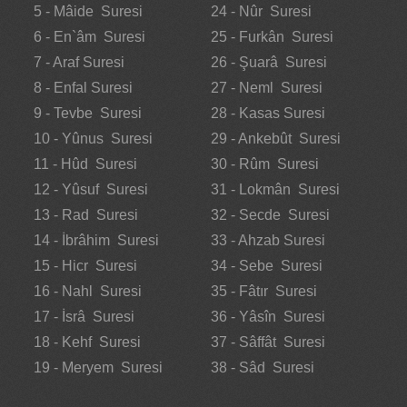
5 - Mâide Suresi
24 - Nûr Suresi
6 - En`âm Suresi
25 - Furkân Suresi
7 - Araf Suresi
26 - Şuarâ Suresi
8 - Enfal Suresi
27 - Neml Suresi
9 - Tevbe Suresi
28 - Kasas Suresi
10 - Yûnus Suresi
29 - Ankebût Suresi
11 - Hûd Suresi
30 - Rûm Suresi
12 - Yûsuf Suresi
31 - Lokmân Suresi
13 - Rad Suresi
32 - Secde Suresi
14 - İbrâhim Suresi
33 - Ahzab Suresi
15 - Hicr Suresi
34 - Sebe Suresi
16 - Nahl Suresi
35 - Fâtır Suresi
17 - İsrâ Suresi
36 - Yâsîn Suresi
18 - Kehf Suresi
37 - Sâffât Suresi
19 - Meryem Suresi
38 - Sâd Suresi