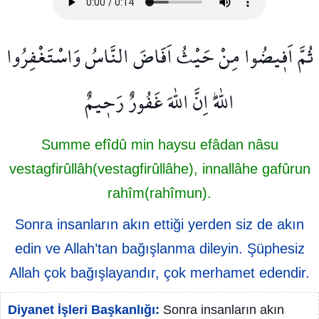
ثُمَّ اَف۪يضُوا مِنْ حَيْثُ اَفَاضَ النَّاسُ وَاسْتَغْفِرُوا
اللّٰهَۜ اِنَّ اللّٰهَ غَفُورٌ رَح۪يمٌ
Summe efîdû min haysu efâdan nâsu
vestagfirûllâh(vestagfirûllâhe), innallâhe gafûrun
rahîm(rahîmun).
Sonra insanların akın ettiği yerden siz de akın
edin ve Allah’tan bağışlanma dileyin. Şüphesiz
Allah çok bağışlayandır, çok merhamet edendir.
Diyanet İşleri Başkanlığı:
Sonra insanların akın