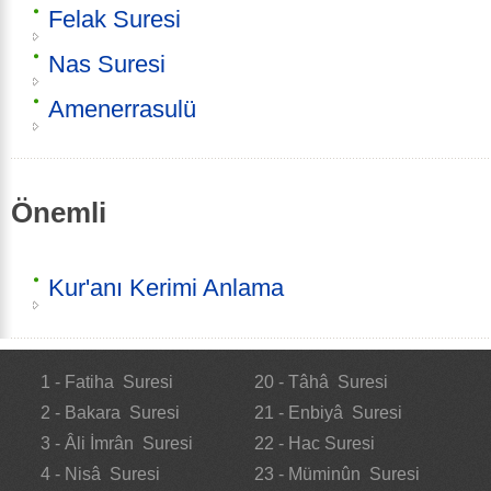
Felak Suresi
Nas Suresi
Amenerrasulü
Önemli
Kur'anı Kerimi Anlama
1 - Fatiha Suresi
20 - Tâhâ Suresi
2 - Bakara Suresi
21 - Enbiyâ Suresi
3 - Âli İmrân Suresi
22 - Hac Suresi
4 - Nisâ Suresi
23 - Müminûn Suresi