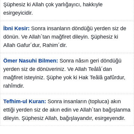
Şüphesiz ki Allah çok yarlığayıcı, hakkıyle
esirgeyicidir.
İbni Kesir:
Sonra insanların döndüğü yerden siz de
dönün. Ve Allah´tan mağfiret dileyin. Şüphesiz ki
Allah Gafur´dur, Rahim´dir.
Ömer Nasuhi Bilmen:
Sonra nâsın geri döndüğü
yerden siz de dönüveriniz. Ve Allah Teâlâ´dan
mağfiret isteyiniz. Şüphe yok ki Hak Teâlâ gafûrdur,
rahîmdir.
Tefhim-ul Kuran:
Sonra insanların (topluca) akın
ettiği yerden siz de akın edin ve Allah´tan bağışlanma
dileyin. Şüphesiz Allah, bağışlayandır, esirgeyendir.