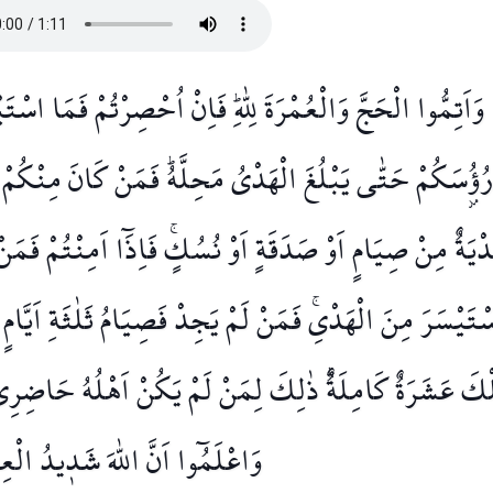
وَاَتِمُّوا الْحَجَّ وَالْعُمْرَةَ لِلّٰهِۜ فَاِنْ اُحْصِرْتُمْ فَمَا اسْت
رُؤُ۫سَكُمْ حَتّٰى يَبْلُغَ الْهَدْيُ مَحِلَّهُۜ فَمَنْ كَانَ مِنْكُمْ 
دْيَةٌ مِنْ صِيَامٍ اَوْ صَدَقَةٍ اَوْ نُسُكٍۚ فَاِذَٓا اَمِنْتُمْ۠ فَمَنْ
ْتَيْسَرَ مِنَ الْهَدْيِۚ فَمَنْ لَمْ يَجِدْ فَصِيَامُ ثَلٰثَةِ اَيَّامٍ
ْكَ عَشَرَةٌ كَامِلَةٌۜ ذٰلِكَ لِمَنْ لَمْ يَكُنْ اَهْلُهُ حَاضِرِي ا
وَاعْلَمُٓوا اَنَّ اللّٰهَ شَد۪يدُ الْع