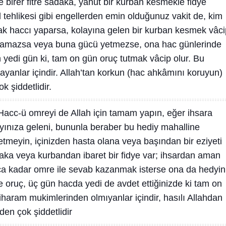
e birer fitre sadaka, yahut bir kurban kesmekle fidye
l tehlikesi gibi engellerden emin olduğunuz vakit de, kim
rak haccı yaparsa, kolayına gelen bir kurban kesmek vâci
unamazsa veya buna gücü yetmezse, ona hac günlerinde
edi gün ki, tam on gün oruç tutmak vâcip olur. Bu
anlar içindir. Allah’tan korkun (hac ahkâmını koruyun)
ok şiddetlidir.
Hacc-ü omreyi de Allah için tamam yapın, eğer ihsara
ayınıza geleni, bununla beraber bu hediy mahalline
 etmeyin, içinizden hasta olana veya başından bir eziyeti
daka veya kurbandan ibaret bir fidye var; ihsardan aman
ca kadar omre ile sevab kazanmak isterse ona da hedyin
 oruç, üç gün hacda yedi de avdet ettiğinizde ki tam on
haram mukimlerinden olmıyanlar içindir, hasılı Allahdan
dden çok şiddetlidir