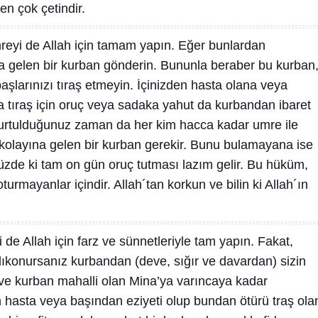
ten çok çetindir.
eyi de Allah için tamam yapın. Eğer bunlardan
a gelen bir kurban gönderin. Bununla beraber bu kurban
aşlarınızı tıraş etmeyin. İçinizden hasta olana veya
a tıraş için oruç veya sadaka yahut da kurbandan ibaret
kurtulduğunuz zaman da her kim hacca kadar umre ile
kolayına gelen bir kurban gerekir. Bunu bulamayana ise
zde ki tam on gün oruç tutması lazım gelir. Bu hüküm,
turmayanlar içindir. Allah´tan korkun ve bilin ki Allah´ın
 de Allah için farz ve sünnetleriyle tam yapın. Fakat,
lıkonursanız kurbandan (deve, sığır ve davardan) sizin
; ve kurban mahalli olan Mina’ya varıncaya kadar
en hasta veya başından eziyeti olup bundan ötürü traş ola