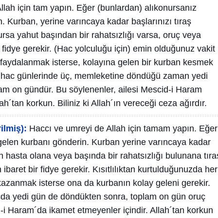
llah için tam yapın. Eğer (bunlardan) alıkonursanız
. Kurban, yerine varıncaya kadar başlarınızı tıraş
rsa yahut başından bir rahatsızlığı varsa, oruç veya
idye gerekir. (Hac yolculuğu için) emin olduğunuz vakit
 faydalanmak isterse, kolayına gelen bir kurban kesmek
 hac günlerinde üç, memleketine döndüğü zaman yedi
tam on gündür. Bu söylenenler, ailesi Mescid-i Haram
ah´tan korkun. Biliniz ki Allah´ın vereceği ceza ağırdır.
ilmiş):
Haccı ve umreyi de Allah için tamam yapın. Eğer
a gelen kurbanı gönderin. Kurban yerine varıncaya kadar
en hasta olana veya başında bir rahatsızlığı bulunana tıra
baret bir fidye gerekir. Kısıtlılıktan kurtulduğunuzda her
azanmak isterse ona da kurbanın kolay geleni gerekir.
da yedi gün de döndükten sonra, toplam on gün oruç
i Haram´da ikamet etmeyenler içindir. Allah´tan korkun