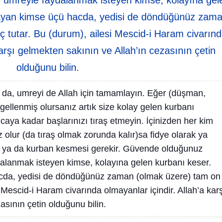
umreyle faydalanmak isteyen kimse, kolayına gel
ayan kimse üçü hacda, yedisi de döndüğünüz zam
 tutar. Bu (durum), ailesi Mescid-i Haram civarın
karşı gelmekten sakının ve Allah’ın cezasının çetin
olduğunu bilin.
 da, umreyi de Allah için tamamlayın. Eğer (düşman,
gellenmiş olursanız artık size kolay gelen kurbanı
caya kadar başlarınızı tıraş etmeyin. İçinizden her kim
 olur (da tıraş olmak zorunda kalır)sa fidye olarak ya
, ya da kurban kesmesi gerekir. Güvende olduğunuz
lanmak isteyen kimse, kolayına gelen kurbanı keser.
da, yedisi de döndüğünüz zaman (olmak üzere) tam on
 Mescid-i Haram civarında olmayanlar içindir. Allah’a kar
asının çetin olduğunu bilin.