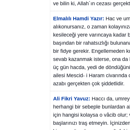
ve bilin ki, Allah´ın cezası gerçek
Elmalılı Hamdi Yazır:
Hac ve umr
alıkonursanız, o zaman kolayınız
kesileceği yere varıncaya kadar b
başından bir rahatsızlığı bulunan
bir fidye gerekir. Engellemeden 
sevab kazanmak isterse, ona da 
üç gün hacda, yedi de döndüğünü
ailesi Mescid- i Haram civarında o
azabı gerçekten çok şiddetlidir.
Ali Fikri Yavuz:
Haccı da, umreyi
herhangi bir sebeple bunlardan a
için hangisi kolaysa o vâcib olur
başlarınızı traş etmeyin. İçinizd