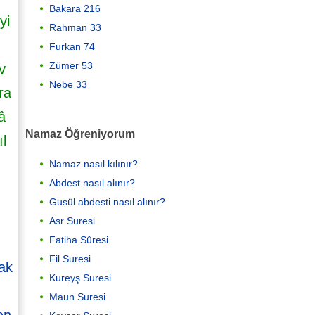
Bakara 216
yi
Rahman 33
Furkan 74
Zümer 53
v
Nebe 33
ra
â
Namaz Öğreniyorum
l
Namaz nasıl kılınır?
Abdest nasıl alınır?
Gusül abdesti nasıl alınır?
Asr Suresi
Fatiha Sûresi
Fil Suresi
rak
Kureyş Suresi
Maun Suresi