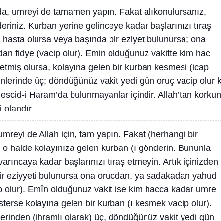
 da, umreyi de tamamen yapın. Fakat alıkonulursanız,
riniz. Kurban yerine gelinceye kadar başlarınızı tıraş
ki hasta olursa veya başında bir eziyet bulunursa; ona
n fidye (vacip olur). Emin olduğunuz vakitte kim hac
etmiş olursa, kolayına gelen bir kurban kesmesi (icap
lerinde üç; döndüğünüz vakit yedi gün oruç vacip olur k
Mescid-i Haram’da bulunmayanlar içindir. Allah’tan korkun
i olandır.
umreyi de Allah için, tam yapın. Fakat (herhangi bir
 o halde kolayınıza gelen kurban (ı gönderin. Bununla
arıncaya kadar başlarınızı tıraş etmeyin. Artık içinizden
bir eziyyeti bulunursa ona orucdan, ya sadakadan yahud
ip olur). Emîn olduğunuz vakit ise kim hacca kadar umre
sterse kolayına gelen bir kurban (ı kesmek vacip olur).
rinden (ihramlı olarak) üç, döndüğünüz vakit yedi gün