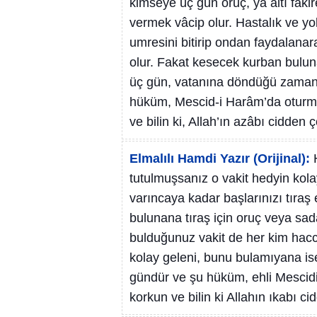
kimseye üç gün oruç, ya altı fakir
vermek vâcip olur. Hastalık ve yo
umresini bitirip ondan faydalana
olur. Fakat kesecek kurban bul
üç gün, vatanına döndüğü zaman y
hüküm, Mescid-i Harâm’da oturmay
ve bilin ki, Allah’ın azâbı cidden ç
Elmalılı Hamdi Yazır (Orijinal):
tutulmuşsanız o vakit hedyin kol
varıncaya kadar başlarınızı tıraş
bulunana tıraş için oruç veya sa
bulduğunuz vakit de her kim hac
kolay geleni, bunu bulamıyana ise
gündür ve şu hüküm, ehli Mescidi
korkun ve bilin ki Allahın ıkabı ci