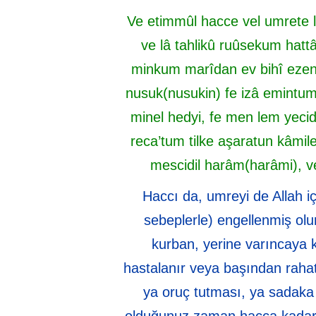
Ve etimmûl hacce vel umrete lil
ve lâ tahlikû ruûsekum hatt
minkum marîdan ev bihî ezen 
nusuk(nusukin) fe izâ emintum,
minel hedyi, fe men lem yecid
reca’tum tilke aşaratun kâmile
mescidil harâm(harâmi), ve
Haccı da, umreyi de Allah 
sebeplerle) engellenmiş olu
kurban, yerine varıncaya k
hastalanır veya başından rahats
ya oruç tutması, ya sadaka