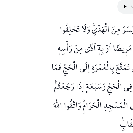
َيْسَرَ مِنَ الْهَدْيِۚ وَلَا تَحْلِقُوا
مَر۪يضًا اَوْ بِه۪ٓ اَذًى مِنْ رَأْسِه۪
 تَمَتَّعَ بِالْعُمْرَةِ اِلَى الْحَجِّ فَمَا
 فِي الْحَجِّ وَسَبْعَةٍ اِذَا رَجَعْتُمْۜ
لْمَسْجِدِ الْحَرَامِۜ وَاتَّقُوا اللّٰهَ
ِقَابِ۟