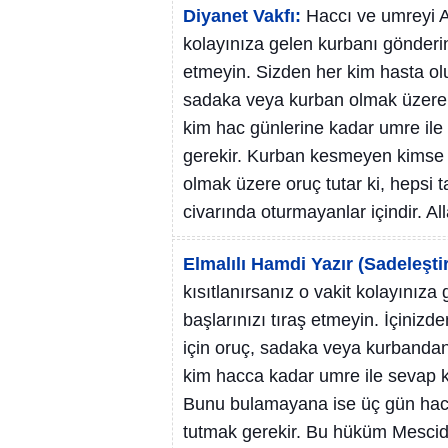
Diyanet Vakfı:
Haccı ve umreyi A
kolayınıza gelen kurbanı gönderin
etmeyin. Sizden her kim hasta olu
sadaka veya kurban olmak üzere f
kim hac günlerine kadar umre ile
gerekir. Kurban kesmeyen kimse
olmak üzere oruç tutar ki, hepsi 
civarında oturmayanlar içindir. All
Elmalılı Hamdi Yazır (Sadeleştir
kısıtlanırsanız o vakit kolayınız
başlarınızı tıraş etmeyin. İçinizd
için oruç, sadaka veya kurbandan i
kim hacca kadar umre ile sevap k
Bunu bulamayana ise üç gün hac
tutmak gerekir. Bu hüküm Mescid-