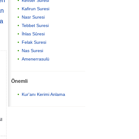
en
Kevser Suresi
Kafirun Suresi
an
Nasr Suresi
da
Tebbet Suresi
İhlas Sûresi
Felak Suresi
Nas Suresi
Amenerrasulü
Önemli
Kur'anı Kerimi Anlama
şı