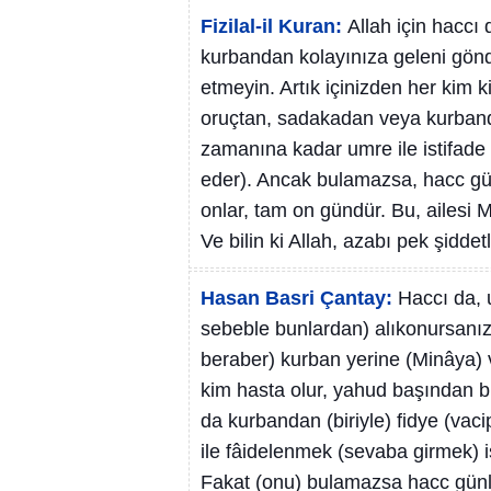
Fizilal-il Kuran:
Allah için haccı
kurbandan kolayınıza geleni gönde
etmeyin. Artık içinizden her kim 
oruçtan, sadakadan veya kurbanda
zamanına kadar umre ile istifade 
eder). Ancak bulamazsa, hacc gün
onlar, tam on gündür. Bu, ailesi 
Ve bilin ki Allah, azabı pek şiddetl
Hasan Basri Çantay:
Haccı da, 
sebeble bunlardan) alıkonursanız
beraber) kurban yerine (Minâya) v
kim hasta olur, yahud başından 
da kurbandan (biriyle) fidye (vac
ile fâidelenmek (sevaba girmek) i
Fakat (onu) bulamazsa hacc günle