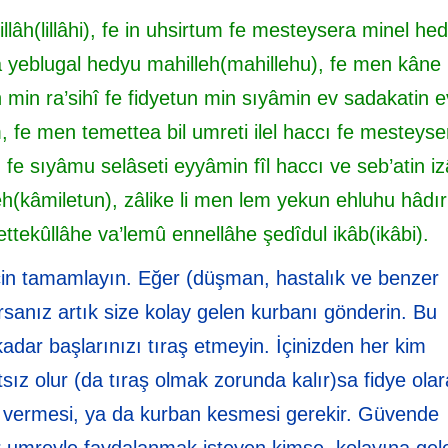
lâh(lillâhi), fe in uhsirtum fe mesteysera minel hed
â yeblugal hedyu mahilleh(mahillehu), fe men kâne
min ra’sihî fe fidyetun min sıyâmin ev sadakatin e
 fe men temettea bil umreti ilel haccı fe mesteyse
 fe sıyâmu selâseti eyyâmin fîl haccı ve seb’atin iz
h(kâmiletun), zâlike li men lem yekun ehluhu hâdırı
ttekûllâhe va’lemû ennellâhe şedîdul ikâb(ikâbi).
için tamamlayın. Eğer (düşman, hastalık ve benzer
rsanız artık size kolay gelen kurbanı gönderin. Bu
adar başlarınızı tıraş etmeyin. İçinizden her kim
ız olur (da tıraş olmak zorunda kalır)sa fidye ola
 vermesi, ya da kurban kesmesi gerekir. Güvende