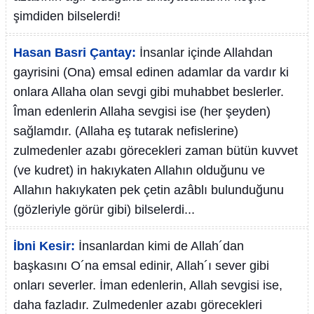
şimdiden bilselerdi!
Hasan Basri Çantay:
İnsanlar içinde Allahdan
gayrisini (Ona) emsal edinen adamlar da vardır ki
onlara Allaha olan sevgi gibi muhabbet beslerler.
Îman edenlerin Allaha sevgisi ise (her şeyden)
sağlamdır. (Allaha eş tutarak nefislerine)
zulmedenler azabı görecekleri zaman bütün kuvvet
(ve kudret) in hakıykaten Allahın olduğunu ve
Allahın hakıykaten pek çetin azâblı bulunduğunu
(gözleriyle görür gibi) bilselerdi...
İbni Kesir:
İnsanlardan kimi de Allah´dan
başkasını O´na emsal edinir, Allah´ı sever gibi
onları severler. İman edenlerin, Allah sevgisi ise,
daha fazladır. Zulmedenler azabı görecekleri