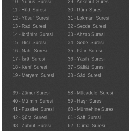
10 - Yûnus Suresi
29 - Ankebût Suresi
11 - Hûd Suresi
30 - Rûm Suresi
12 - Yûsuf Suresi
31 - Lokmân Suresi
13 - Rad Suresi
32 - Secde Suresi
14 - İbrâhim Suresi
33 - Ahzab Suresi
15 - Hicr Suresi
34 - Sebe Suresi
16 - Nahl Suresi
35 - Fâtır Suresi
17 - İsrâ Suresi
36 - Yâsîn Suresi
18 - Kehf Suresi
37 - Sâffât Suresi
19 - Meryem Suresi
38 - Sâd Suresi
39 - Zümer Suresi
58 - Mücadele Suresi
40 - Mü`min Suresi
59 - Haşr Suresi
41 - Fussilet Suresi
60 - Mümtehine Suresi
42 - Şûra Suresi
61 - Saff Suresi
43 - Zuhruf Suresi
62 - Cuma Suresi