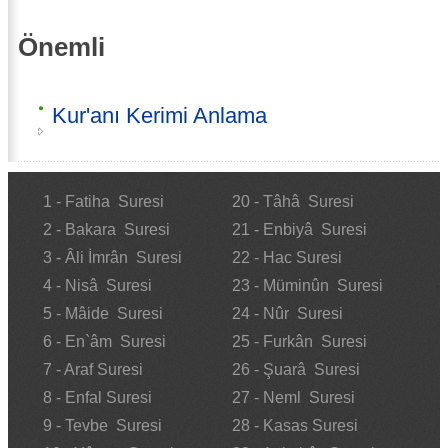
Önemli
Kur'anı Kerimi Anlama
1 - Fatiha Suresi
20 - Tâhâ Suresi
2 - Bakara Suresi
21 - Enbiyâ Suresi
3 - Âli İmrân Suresi
22 - Hac Suresi
4 - Nisâ Suresi
23 - Müminûn Suresi
5 - Mâide Suresi
24 - Nûr Suresi
6 - En`âm Suresi
25 - Furkân Suresi
7 - Araf Suresi
26 - Şuarâ Suresi
8 - Enfal Suresi
27 - Neml Suresi
9 - Tevbe Suresi
28 - Kasas Suresi