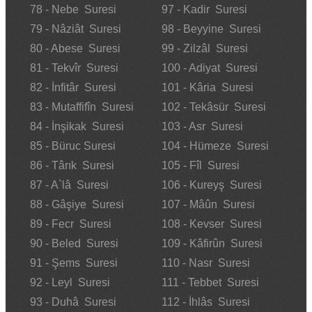
78 - Nebe Suresi
97 - Kadir Suresi
79 - Nâziât Suresi
98 - Beyyine Suresi
80 - Abese Suresi
99 - Zilzâl Suresi
81 - Tekvîr Suresi
100 - Adiyat Suresi
82 - İnfitâr Suresi
101 - Kâria Suresi
83 - Mutaffifîn Suresi
102 - Tekâsür Suresi
84 - İnşikak Suresi
103 - Asr Suresi
85 - Büruc Suresi
104 - Hümeze Suresi
86 - Târık Suresi
105 - Fîl Suresi
87 - A`lâ Suresi
106 - Kureyş Suresi
88 - Gâşiye Suresi
107 - Mâûn Suresi
89 - Fecr Suresi
108 - Kevser Suresi
90 - Beled Suresi
109 - Kâfirûn Suresi
91 - Şems Suresi
110 - Nasr Suresi
92 - Leyl Suresi
111 - Tebbet Suresi
93 - Duhâ Suresi
112 - İhlâs Suresi