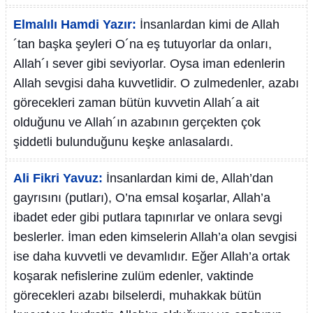
Elmalılı Hamdi Yazır:
İnsanlardan kimi de Allah
´tan başka şeyleri O´na eş tutuyorlar da onları,
Allah´ı sever gibi seviyorlar. Oysa iman edenlerin
Allah sevgisi daha kuvvetlidir. O zulmedenler, azabı
görecekleri zaman bütün kuvvetin Allah´a ait
olduğunu ve Allah´ın azabının gerçekten çok
şiddetli bulunduğunu keşke anlasalardı.
Ali Fikri Yavuz:
İnsanlardan kimi de, Allah’dan
gayrısını (putları), O’na emsal koşarlar, Allah’a
ibadet eder gibi putlara tapınırlar ve onlara sevgi
beslerler. İman eden kimselerin Allah’a olan sevgisi
ise daha kuvvetli ve devamlıdır. Eğer Allah’a ortak
koşarak nefislerine zulüm edenler, vaktinde
görecekleri azabı bilselerdi, muhakkak bütün