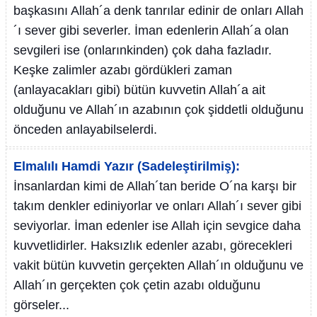
başkasını Allah´a denk tanrılar edinir de onları Allah
´ı sever gibi severler. İman edenlerin Allah´a olan
sevgileri ise (onlarınkinden) çok daha fazladır.
Keşke zalimler azabı gördükleri zaman
(anlayacakları gibi) bütün kuvvetin Allah´a ait
olduğunu ve Allah´ın azabının çok şiddetli olduğunu
önceden anlayabilselerdi.
Elmalılı Hamdi Yazır (Sadeleştirilmiş):
İnsanlardan kimi de Allah´tan beride O´na karşı bir
takım denkler ediniyorlar ve onları Allah´ı sever gibi
seviyorlar. İman edenler ise Allah için sevgice daha
kuvvetlidirler. Haksızlık edenler azabı, görecekleri
vakit bütün kuvvetin gerçekten Allah´ın olduğunu ve
Allah´ın gerçekten çok çetin azabı olduğunu
görseler...