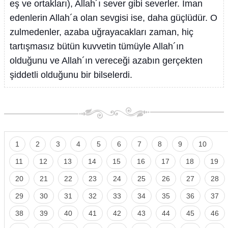
eş ve ortakları), Allah´ı sever gibi severler. İman
edenlerin Allah´a olan sevgisi ise, daha güçlüdür. O
zulmedenler, azaba uğrayacakları zaman, hiç
tartışmasız bütün kuvvetin tümüyle Allah´ın
olduğunu ve Allah´ın vereceği azabın gerçekten
şiddetli olduğunu bir bilselerdi.
1
2
3
4
5
6
7
8
9
10
11
12
13
14
15
16
17
18
19
20
21
22
23
24
25
26
27
28
29
30
31
32
33
34
35
36
37
38
39
40
41
42
43
44
45
46