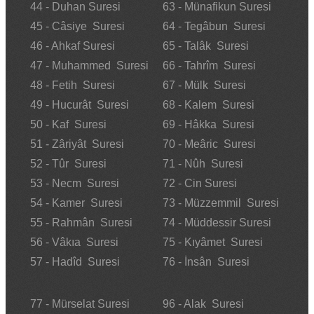
44 - Duhan Suresi
63 - Münafikun Suresi
45 - Câsiye Suresi
64 - Tegâbun Suresi
46 - Ahkaf Suresi
65 - Talâk Suresi
47 - Muhammed Suresi
66 - Tahrîm Suresi
48 - Fetih Suresi
67 - Mülk Suresi
49 - Hucurât Suresi
68 - Kalem Suresi
50 - Kaf Suresi
69 - Hâkka Suresi
51 - Zâriyât Suresi
70 - Meâric Suresi
52 - Tûr Suresi
71 - Nûh Suresi
53 - Necm Suresi
72 - Cin Suresi
54 - Kamer Suresi
73 - Müzzemmil Suresi
55 - Rahmân Suresi
74 - Müddessir Suresi
56 - Vâkıa Suresi
75 - Kıyâmet Suresi
57 - Hadîd Suresi
76 - İnsân Suresi
77 - Mürselat Suresi
96 - Alak Suresi