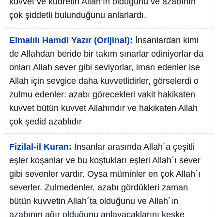
kuvvet ve kudretin Allah’ın olduğunu ve azabının
çok şiddetli bulunduğunu anlarlardı.
Elmalılı Hamdi Yazır (Orijinal):
İnsanlardan kimi
de Allahdan beride bir takım sınarlar ediniyorlar da
onları Allah sever gibi seviyorlar, iman edenler ise
Allah için sevgice daha kuvvetlidirler, görselerdi o
zulmu edenler: azabı görecekleri vakit hakikaten
kuvvet bütün kuvvet Allahındır ve hakikaten Allah
çok şedid azablıdır
Fizilal-il Kuran:
İnsanlar arasında Allah´a çeşitli
eşler koşanlar ve bu koştukları eşleri Allah´ı sever
gibi sevenler vardır. Oysa müminler en çok Allah´ı
severler. Zulmedenler, azabı gördükleri zaman
bütün kuvvetin Allah´ta olduğunu ve Allah´ın
azabının ağır olduğunu anlayacaklarını keşke