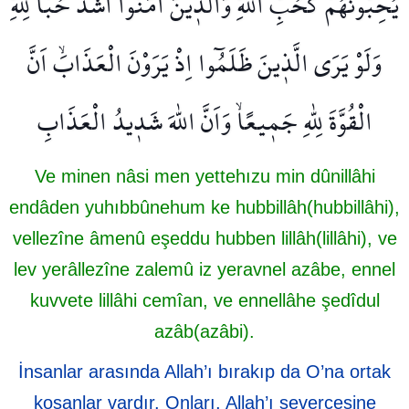
يُحِبُّونَهُمْ كَحُبِّ اللّٰهِۜ وَالَّذ۪ينَ اٰمَنُٓوا اَشَدُّ حُبًّا لِلّٰهِۜ
وَلَوْ يَرَى الَّذ۪ينَ ظَلَمُٓوا اِذْ يَرَوْنَ الْعَذَابَۙ اَنَّ
الْقُوَّةَ لِلّٰهِ جَم۪يعًاۙ وَاَنَّ اللّٰهَ شَد۪يدُ الْعَذَابِ
Ve minen nâsi men yettehızu min dûnillâhi
endâden yuhıbbûnehum ke hubbillâh(hubbillâhi),
vellezîne âmenû eşeddu hubben lillâh(lillâhi), ve
lev yerâllezîne zalemû iz yeravnel azâbe, ennel
kuvvete lillâhi cemîan, ve ennellâhe şedîdul
azâb(azâbi).
İnsanlar arasında Allah’ı bırakıp da O’na ortak
koşanlar vardır. Onları, Allah’ı severcesine