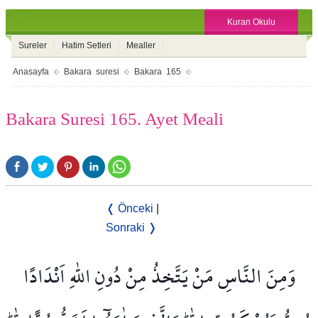
Kuran Okulu
Sureler
Hatim Setleri
Mealler
Anasayfa
Bakara suresi
Bakara 165
Bakara Suresi 165. Ayet Meali
❬ Önceki
|
Sonraki ❭
وَمِنَ النَّاسِ مَنْ يَتَّخِذُ مِنْ دُونِ اللّٰهِ اَنْدَادًا