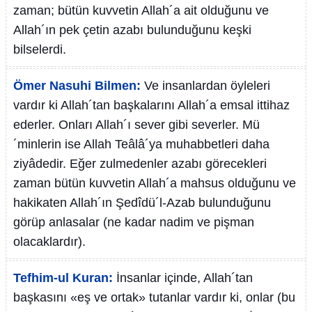
zaman; bütün kuvvetin Allah´a ait olduğunu ve
Allah´ın pek çetin azabı bulunduğunu keşki
bilselerdi.
Ömer Nasuhi Bilmen:
Ve insanlardan öyleleri
vardır ki Allah´tan başkalarını Allah´a emsal ittihaz
ederler. Onları Allah´ı sever gibi severler. Mü
´minlerin ise Allah Teâlâ´ya muhabbetleri daha
ziyâdedir. Eğer zulmedenler azabı görecekleri
zaman bütün kuvvetin Allah´a mahsus olduğunu ve
hakikaten Allah´ın Şedîdü´l-Azab bulunduğunu
görüp anlasalar (ne kadar nadim ve pişman
olacaklardır).
Tefhim-ul Kuran:
İnsanlar içinde, Allah´tan
başkasını «eş ve ortak» tutanlar vardır ki, onlar (bu