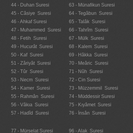
44 - Duhan Suresi
63 - Münafikun Suresi
45 - Câsiye Suresi
64 - Tegâbun Suresi
46 - Ahkaf Suresi
65 - Talâk Suresi
47 - Muhammed Suresi
66 - Tahrîm Suresi
48 - Fetih Suresi
67 - Mülk Suresi
49 - Hucurât Suresi
68 - Kalem Suresi
50 - Kaf Suresi
69 - Hâkka Suresi
51 - Zâriyât Suresi
70 - Meâric Suresi
52 - Tûr Suresi
71 - Nûh Suresi
53 - Necm Suresi
72 - Cin Suresi
54 - Kamer Suresi
73 - Müzzemmil Suresi
55 - Rahmân Suresi
74 - Müddessir Suresi
56 - Vâkıa Suresi
75 - Kıyâmet Suresi
57 - Hadîd Suresi
76 - İnsân Suresi
77 - Mürselat Suresi
96 - Alak Suresi