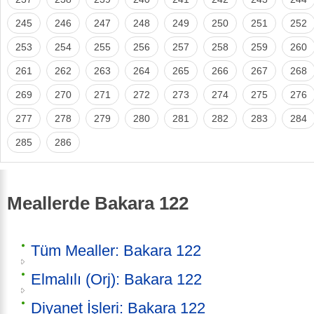
245
246
247
248
249
250
251
252
253
254
255
256
257
258
259
260
261
262
263
264
265
266
267
268
269
270
271
272
273
274
275
276
277
278
279
280
281
282
283
284
285
286
Meallerde Bakara 122
Tüm Mealler: Bakara 122
Elmalılı (Orj): Bakara 122
Diyanet İşleri: Bakara 122