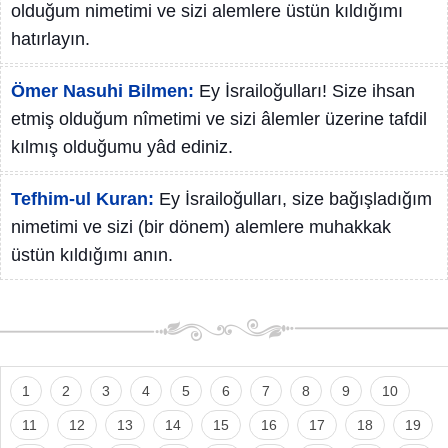
olduğum nimetimi ve sizi alemlere üstün kıldığımı
hatırlayın.
Ömer Nasuhi Bilmen:
Ey İsrailoğulları! Size ihsan
etmiş olduğum nîmetimi ve sizi âlemler üzerine tafdil
kılmış olduğumu yâd ediniz.
Tefhim-ul Kuran:
Ey İsrailoğulları, size bağışladığım
nimetimi ve sizi (bir dönem) alemlere muhakkak
üstün kıldığımı anın.
1
2
3
4
5
6
7
8
9
10
11
12
13
14
15
16
17
18
19