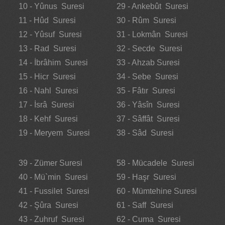
10 - Yûnus Suresi
29 - Ankebût Suresi
11 - Hûd Suresi
30 - Rûm Suresi
12 - Yûsuf Suresi
31 - Lokmân Suresi
13 - Rad Suresi
32 - Secde Suresi
14 - İbrâhim Suresi
33 - Ahzab Suresi
15 - Hicr Suresi
34 - Sebe Suresi
16 - Nahl Suresi
35 - Fâtır Suresi
17 - İsrâ Suresi
36 - Yâsîn Suresi
18 - Kehf Suresi
37 - Sâffât Suresi
19 - Meryem Suresi
38 - Sâd Suresi
39 - Zümer Suresi
58 - Mücadele Suresi
40 - Mü`min Suresi
59 - Haşr Suresi
41 - Fussilet Suresi
60 - Mümtehine Suresi
42 - Şûra Suresi
61 - Saff Suresi
43 - Zuhruf Suresi
62 - Cuma Suresi