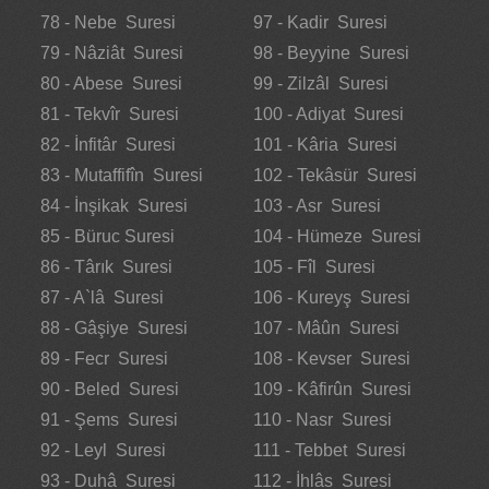
78 - Nebe Suresi
97 - Kadir Suresi
79 - Nâziât Suresi
98 - Beyyine Suresi
80 - Abese Suresi
99 - Zilzâl Suresi
81 - Tekvîr Suresi
100 - Adiyat Suresi
82 - İnfitâr Suresi
101 - Kâria Suresi
83 - Mutaffifîn Suresi
102 - Tekâsür Suresi
84 - İnşikak Suresi
103 - Asr Suresi
85 - Büruc Suresi
104 - Hümeze Suresi
86 - Târık Suresi
105 - Fîl Suresi
87 - A`lâ Suresi
106 - Kureyş Suresi
88 - Gâşiye Suresi
107 - Mâûn Suresi
89 - Fecr Suresi
108 - Kevser Suresi
90 - Beled Suresi
109 - Kâfirûn Suresi
91 - Şems Suresi
110 - Nasr Suresi
92 - Leyl Suresi
111 - Tebbet Suresi
93 - Duhâ Suresi
112 - İhlâs Suresi