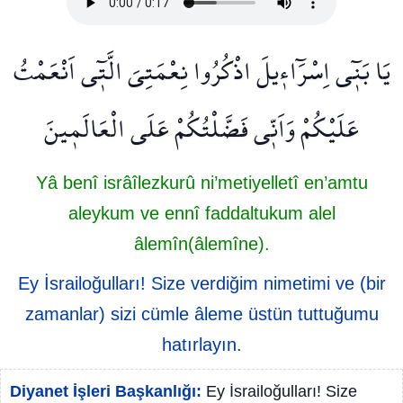
يَا بَن۪ٓي اِسْرَٓاء۪يلَ اذْكُرُوا نِعْمَتِيَ الَّت۪ٓي اَنْعَمْتُ
عَلَيْكُمْ وَاَنّ۪ي فَضَّلْتُكُمْ عَلَى الْعَالَم۪ينَ
Yâ benî isrâîlezkurû ni’metiyelletî en’amtu
aleykum ve ennî faddaltukum alel
âlemîn(âlemîne).
Ey İsrailoğulları! Size verdiğim nimetimi ve (bir
zamanlar) sizi cümle âleme üstün tuttuğumu
hatırlayın.
Diyanet İşleri Başkanlığı:
Ey İsrailoğulları! Size