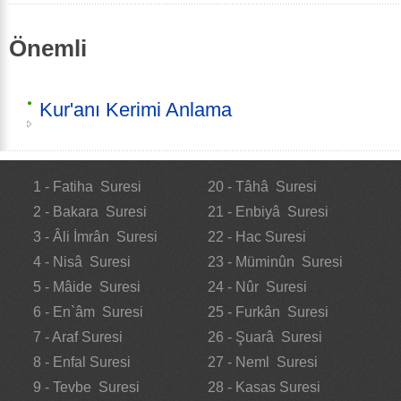
Önemli
Kur'anı Kerimi Anlama
1 - Fatiha Suresi
20 - Tâhâ Suresi
2 - Bakara Suresi
21 - Enbiyâ Suresi
3 - Âli İmrân Suresi
22 - Hac Suresi
4 - Nisâ Suresi
23 - Müminûn Suresi
5 - Mâide Suresi
24 - Nûr Suresi
6 - En`âm Suresi
25 - Furkân Suresi
7 - Araf Suresi
26 - Şuarâ Suresi
8 - Enfal Suresi
27 - Neml Suresi
9 - Tevbe Suresi
28 - Kasas Suresi