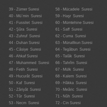
39 - Zümer Suresi
58 - Mücadele Suresi
40 - Mü`min Suresi
59 - Haşr Suresi
41 - Fussilet Suresi
60 - Mümtehine Suresi
42 - Şûra Suresi
61 - Saff Suresi
43 - Zuhruf Suresi
62 - Cuma Suresi
44 - Duhan Suresi
63 - Münafikun Suresi
45 - Câsiye Suresi
64 - Tegâbun Suresi
46 - Ahkaf Suresi
65 - Talâk Suresi
47 - Muhammed Suresi
66 - Tahrîm Suresi
48 - Fetih Suresi
67 - Mülk Suresi
49 - Hucurât Suresi
68 - Kalem Suresi
50 - Kaf Suresi
69 - Hâkka Suresi
51 - Zâriyât Suresi
70 - Meâric Suresi
52 - Tûr Suresi
71 - Nûh Suresi
53 - Necm Suresi
72 - Cin Suresi