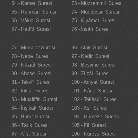
54 - Kamer Suresi
73 - Müzzemmil Suresi
55 - Rahmân Suresi
74 - Müddessir Suresi
56 - Vâkıa Suresi
75 - Kıyâmet Suresi
57 - Hadîd Suresi
76 - İnsân Suresi
77 - Mürselat Suresi
96 - Alak Suresi
78 - Nebe Suresi
97 - Kadir Suresi
79 - Nâziât Suresi
98 - Beyyine Suresi
80 - Abese Suresi
99 - Zilzâl Suresi
81 - Tekvîr Suresi
100 - Adiyat Suresi
82 - İnfitâr Suresi
101 - Kâria Suresi
83 - Mutaffifîn Suresi
102 - Tekâsür Suresi
84 - İnşikak Suresi
103 - Asr Suresi
85 - Büruc Suresi
104 - Hümeze Suresi
86 - Târık Suresi
105 - Fîl Suresi
87 - A`lâ Suresi
106 - Kureyş Suresi