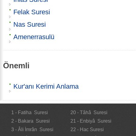
Felak Suresi
Nas Suresi
Amenerrasulü
Önemli
Kur'anı Kerimi Anlama
1 - Fatiha Suresi
20 - Tâhâ Suresi
2 - Bakara Suresi
21 - Enbiyâ Suresi
3 - Âli İmrân Suresi
22 - Hac Suresi