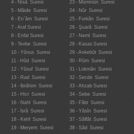
4 - Nisâ Suresi
23 - Müminûn Suresi
5 - Mâide Suresi
24 - Nûr Suresi
6 - En`âm Suresi
25 - Furkân Suresi
7 - Araf Suresi
26 - Şuarâ Suresi
8 - Enfal Suresi
27 - Neml Suresi
9 - Tevbe Suresi
28 - Kasas Suresi
10 - Yûnus Suresi
29 - Ankebût Suresi
11 - Hûd Suresi
30 - Rûm Suresi
12 - Yûsuf Suresi
31 - Lokmân Suresi
13 - Rad Suresi
32 - Secde Suresi
14 - İbrâhim Suresi
33 - Ahzab Suresi
15 - Hicr Suresi
34 - Sebe Suresi
16 - Nahl Suresi
35 - Fâtır Suresi
17 - İsrâ Suresi
36 - Yâsîn Suresi
18 - Kehf Suresi
37 - Sâffât Suresi
19 - Meryem Suresi
38 - Sâd Suresi