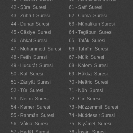
42 - Şûra Suresi
61 - Saff Suresi
43 - Zuhruf Suresi
62 - Cuma Suresi
44 - Duhan Suresi
63 - Münafikun Suresi
45 - Câsiye Suresi
64 - Tegâbun Suresi
46 - Ahkaf Suresi
65 - Talâk Suresi
47 - Muhammed Suresi
66 - Tahrîm Suresi
48 - Fetih Suresi
67 - Mülk Suresi
49 - Hucurât Suresi
68 - Kalem Suresi
50 - Kaf Suresi
69 - Hâkka Suresi
51 - Zâriyât Suresi
70 - Meâric Suresi
52 - Tûr Suresi
71 - Nûh Suresi
53 - Necm Suresi
72 - Cin Suresi
54 - Kamer Suresi
73 - Müzzemmil Suresi
55 - Rahmân Suresi
74 - Müddessir Suresi
56 - Vâkıa Suresi
75 - Kıyâmet Suresi
57 - Hadîd Suresi
76 - İnsân Suresi