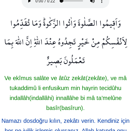
وَاَق۪يمُوا الصَّلٰوةَ وَاٰتُوا الزَّكٰوةَۜ وَمَا تُقَدِّمُوا
لِاَنْفُسِكُمْ مِنْ خَيْرٍ تَجِدُوهُ عِنْدَ اللّٰهِۜ اِنَّ اللّٰهَ بِمَا
تَعْمَلُونَ بَص۪يرٌ
Ve ekîmus salâte ve âtûz zekât(zekâte), ve mâ
tukaddimû li enfusikum min hayrin tecidûhu
indallâh(indallâhi) innallâhe bi mâ ta’melûne
basîr(basîrun).
Namazı dosdoğru kılın, zekâtı verin. Kendiniz için
her ne iyilik işlemiş olursanız, Allah katında onu