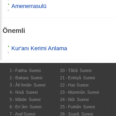
Amenerrasulü
Önemli
Kur'anı Kerimi Anlama
1 - Fatiha Suresi
20 - Tâhâ Suresi
2 - Bakara Suresi
21 - Enbiyâ Suresi
3 - Âli İmrân Suresi
22 - Hac Suresi
4 - Nisâ Suresi
23 - Müminûn Suresi
5 - Mâide Suresi
24 - Nûr Suresi
6 - En`âm Suresi
25 - Furkân Suresi
7 - Araf Suresi
26 - Şuarâ Suresi