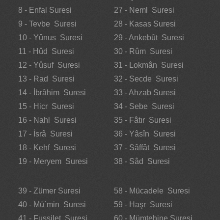
8 - Enfal Suresi
27 - Neml Suresi
9 - Tevbe Suresi
28 - Kasas Suresi
10 - Yûnus Suresi
29 - Ankebût Suresi
11 - Hûd Suresi
30 - Rûm Suresi
12 - Yûsuf Suresi
31 - Lokmân Suresi
13 - Rad Suresi
32 - Secde Suresi
14 - İbrâhim Suresi
33 - Ahzab Suresi
15 - Hicr Suresi
34 - Sebe Suresi
16 - Nahl Suresi
35 - Fâtır Suresi
17 - İsrâ Suresi
36 - Yâsîn Suresi
18 - Kehf Suresi
37 - Sâffât Suresi
19 - Meryem Suresi
38 - Sâd Suresi
39 - Zümer Suresi
58 - Mücadele Suresi
40 - Mü`min Suresi
59 - Haşr Suresi
41 - Fussilet Suresi
60 - Mümtehine Suresi