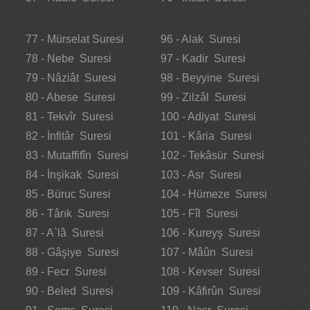
77 - Mürselat Suresi
96 - Alak Suresi
78 - Nebe Suresi
97 - Kadir Suresi
79 - Nâziât Suresi
98 - Beyyine Suresi
80 - Abese Suresi
99 - Zilzâl Suresi
81 - Tekvîr Suresi
100 - Adiyat Suresi
82 - İnfitâr Suresi
101 - Kâria Suresi
83 - Mutaffifîn Suresi
102 - Tekâsür Suresi
84 - İnşikak Suresi
103 - Asr Suresi
85 - Büruc Suresi
104 - Hümeze Suresi
86 - Târık Suresi
105 - Fîl Suresi
87 - A`lâ Suresi
106 - Kureyş Suresi
88 - Gâşiye Suresi
107 - Mâûn Suresi
89 - Fecr Suresi
108 - Kevser Suresi
90 - Beled Suresi
109 - Kâfirûn Suresi