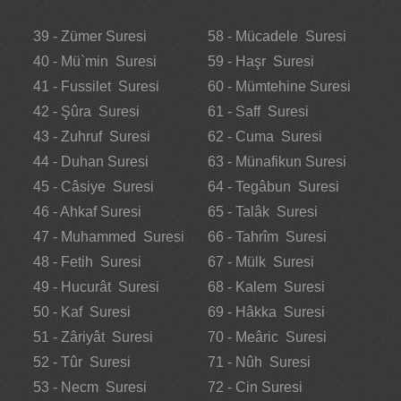
39 - Zümer Suresi
58 - Mücadele Suresi
40 - Mü`min Suresi
59 - Haşr Suresi
41 - Fussilet Suresi
60 - Mümtehine Suresi
42 - Şûra Suresi
61 - Saff Suresi
43 - Zuhruf Suresi
62 - Cuma Suresi
44 - Duhan Suresi
63 - Münafikun Suresi
45 - Câsiye Suresi
64 - Tegâbun Suresi
46 - Ahkaf Suresi
65 - Talâk Suresi
47 - Muhammed Suresi
66 - Tahrîm Suresi
48 - Fetih Suresi
67 - Mülk Suresi
49 - Hucurât Suresi
68 - Kalem Suresi
50 - Kaf Suresi
69 - Hâkka Suresi
51 - Zâriyât Suresi
70 - Meâric Suresi
52 - Tûr Suresi
71 - Nûh Suresi
53 - Necm Suresi
72 - Cin Suresi