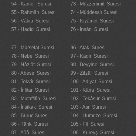
54 - Kamer Suresi
73 - Müzzemmil Suresi
55 - Rahmân Suresi
74 - Müddessir Suresi
56 - Vâkıa Suresi
75 - Kıyâmet Suresi
57 - Hadîd Suresi
76 - İnsân Suresi
77 - Mürselat Suresi
96 - Alak Suresi
78 - Nebe Suresi
97 - Kadir Suresi
79 - Nâziât Suresi
98 - Beyyine Suresi
80 - Abese Suresi
99 - Zilzâl Suresi
81 - Tekvîr Suresi
100 - Adiyat Suresi
82 - İnfitâr Suresi
101 - Kâria Suresi
83 - Mutaffifîn Suresi
102 - Tekâsür Suresi
84 - İnşikak Suresi
103 - Asr Suresi
85 - Büruc Suresi
104 - Hümeze Suresi
86 - Târık Suresi
105 - Fîl Suresi
87 - A`lâ Suresi
106 - Kureyş Suresi