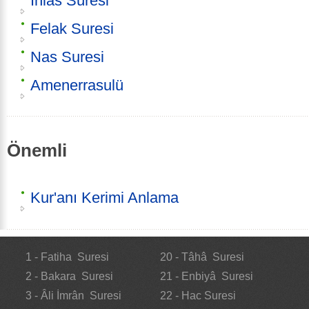
İhlas Sûresi
Felak Suresi
Nas Suresi
Amenerrasulü
Önemli
Kur'anı Kerimi Anlama
1 - Fatiha Suresi
20 - Tâhâ Suresi
2 - Bakara Suresi
21 - Enbiyâ Suresi
3 - Âli İmrân Suresi
22 - Hac Suresi