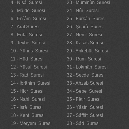
4 - Nisâ Suresi
23 - Müminûn Suresi
5 - Mâide Suresi
24 - Nûr Suresi
6 - En`âm Suresi
25 - Furkân Suresi
7 - Araf Suresi
26 - Şuarâ Suresi
8 - Enfal Suresi
27 - Neml Suresi
9 - Tevbe Suresi
28 - Kasas Suresi
10 - Yûnus Suresi
29 - Ankebût Suresi
11 - Hûd Suresi
30 - Rûm Suresi
12 - Yûsuf Suresi
31 - Lokmân Suresi
13 - Rad Suresi
32 - Secde Suresi
14 - İbrâhim Suresi
33 - Ahzab Suresi
15 - Hicr Suresi
34 - Sebe Suresi
16 - Nahl Suresi
35 - Fâtır Suresi
17 - İsrâ Suresi
36 - Yâsîn Suresi
18 - Kehf Suresi
37 - Sâffât Suresi
19 - Meryem Suresi
38 - Sâd Suresi