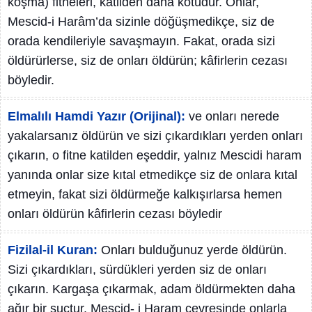
koşma) fitneleri, katilden daha kötüdür. Onlar,
Mescid-i Harâm’da sizinle döğüşmedikçe, siz de
orada kendileriyle savaşmayın. Fakat, orada sizi
öldürürlerse, siz de onları öldürün; kâfirlerin cezası
böyledir.
Elmalılı Hamdi Yazır (Orijinal):
ve onları nerede
yakalarsanız öldürün ve sizi çıkardıkları yerden onları
çıkarın, o fitne katilden eşeddir, yalnız Mescidi haram
yanında onlar size kıtal etmedikçe siz de onlara kıtal
etmeyin, fakat sizi öldürmeğe kalkışırlarsa hemen
onları öldürün kâfirlerin cezası böyledir
Fizilal-il Kuran:
Onları bulduğunuz yerde öldürün.
Sizi çıkardıkları, sürdükleri yerden siz de onları
çıkarın. Kargaşa çıkarmak, adam öldürmekten daha
ağır bir suçtur. Mescid- i Haram çevresinde onlarla