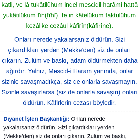
katli, ve lâ tukâtilûhum indel mescidil harâmi hattâ
yukâtilûkum fîh(fîhî), fe in kâtelûkum faktulûhum
kezâlike cezâul kâfirîn(kâfirîne).
Onları nerede yakalarsanız öldürün. Sizi
çıkardıkları yerden (Mekke’den) siz de onları
çıkarın. Zulüm ve baskı, adam öldürmekten daha
ağırdır. Yalnız, Mescid-i Haram yanında, onlar
sizinle savaşmadıkça, siz de onlarla savaşmayın.
Sizinle savaşırlarsa (siz de onlarla savaşın) onları
öldürün. Kâfirlerin cezası böyledir.
Diyanet İşleri Başkanlığı:
Onları nerede
yakalarsanız öldürün. Sizi çıkardıkları yerden
(Mekke’den) siz de onları çıkarın. Zulüm ve baskı,