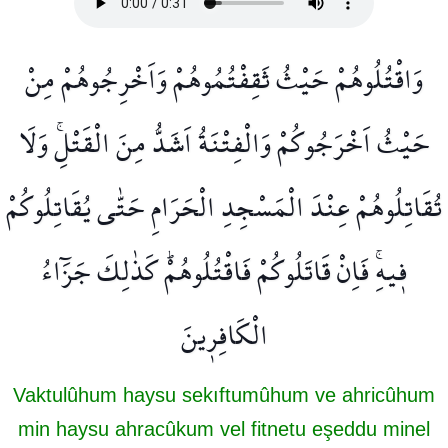
وَاقْتُلُوهُمْ حَيْثُ ثَقِفْتُمُوهُمْ وَاَخْرِجُوهُمْ مِنْ
حَيْثُ اَخْرَجُوكُمْ وَالْفِتْنَةُ اَشَدُّ مِنَ الْقَتْلِۚ وَلَا
تُقَاتِلُوهُمْ عِنْدَ الْمَسْجِدِ الْحَرَامِ حَتّٰى يُقَاتِلُوكُمْ
ف۪يهِۚ فَاِنْ قَاتَلُوكُمْ فَاقْتُلُوهُمْۜ كَذٰلِكَ جَزَٓاءُ
الْكَافِر۪ينَ
Vaktulûhum haysu sekıftumûhum ve ahricûhum
min haysu ahracûkum vel fitnetu eşeddu minel