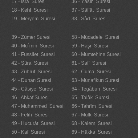
17 - İsrâ Suresi
36 - Yâsîn Suresi
18 - Kehf Suresi
37 - Sâffât Suresi
19 - Meryem Suresi
38 - Sâd Suresi
39 - Zümer Suresi
58 - Mücadele Suresi
40 - Mü`min Suresi
59 - Haşr Suresi
41 - Fussilet Suresi
60 - Mümtehine Suresi
42 - Şûra Suresi
61 - Saff Suresi
43 - Zuhruf Suresi
62 - Cuma Suresi
44 - Duhan Suresi
63 - Münafikun Suresi
45 - Câsiye Suresi
64 - Tegâbun Suresi
46 - Ahkaf Suresi
65 - Talâk Suresi
47 - Muhammed Suresi
66 - Tahrîm Suresi
48 - Fetih Suresi
67 - Mülk Suresi
49 - Hucurât Suresi
68 - Kalem Suresi
50 - Kaf Suresi
69 - Hâkka Suresi