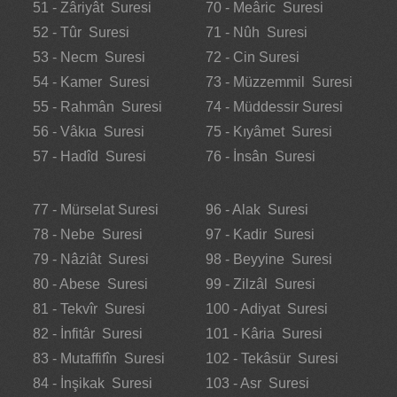
51 - Zâriyât Suresi
70 - Meâric Suresi
52 - Tûr Suresi
71 - Nûh Suresi
53 - Necm Suresi
72 - Cin Suresi
54 - Kamer Suresi
73 - Müzzemmil Suresi
55 - Rahmân Suresi
74 - Müddessir Suresi
56 - Vâkıa Suresi
75 - Kıyâmet Suresi
57 - Hadîd Suresi
76 - İnsân Suresi
77 - Mürselat Suresi
96 - Alak Suresi
78 - Nebe Suresi
97 - Kadir Suresi
79 - Nâziât Suresi
98 - Beyyine Suresi
80 - Abese Suresi
99 - Zilzâl Suresi
81 - Tekvîr Suresi
100 - Adiyat Suresi
82 - İnfitâr Suresi
101 - Kâria Suresi
83 - Mutaffifîn Suresi
102 - Tekâsür Suresi
84 - İnşikak Suresi
103 - Asr Suresi