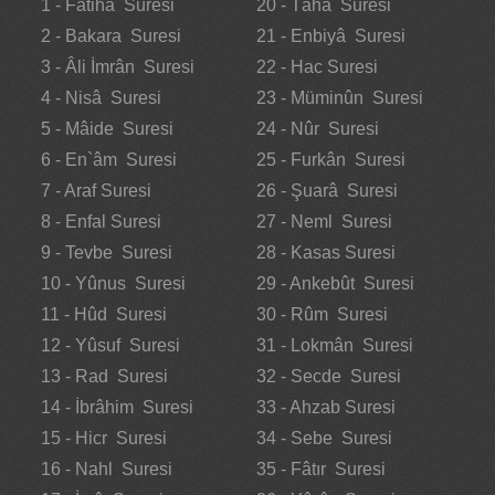
1 - Fatiha Suresi
20 - Tâhâ Suresi
2 - Bakara Suresi
21 - Enbiyâ Suresi
3 - Âli İmrân Suresi
22 - Hac Suresi
4 - Nisâ Suresi
23 - Müminûn Suresi
5 - Mâide Suresi
24 - Nûr Suresi
6 - En`âm Suresi
25 - Furkân Suresi
7 - Araf Suresi
26 - Şuarâ Suresi
8 - Enfal Suresi
27 - Neml Suresi
9 - Tevbe Suresi
28 - Kasas Suresi
10 - Yûnus Suresi
29 - Ankebût Suresi
11 - Hûd Suresi
30 - Rûm Suresi
12 - Yûsuf Suresi
31 - Lokmân Suresi
13 - Rad Suresi
32 - Secde Suresi
14 - İbrâhim Suresi
33 - Ahzab Suresi
15 - Hicr Suresi
34 - Sebe Suresi
16 - Nahl Suresi
35 - Fâtır Suresi