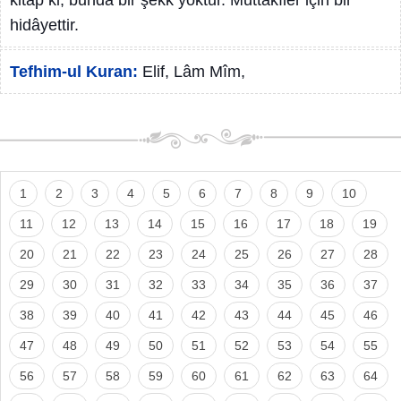
kitap ki, bunda bir şekk yoktur. Muttakîler için bir
hidâyettir.
Tefhim-ul Kuran:
Elif, Lâm Mîm,
1
2
3
4
5
6
7
8
9
10
11
12
13
14
15
16
17
18
19
20
21
22
23
24
25
26
27
28
29
30
31
32
33
34
35
36
37
38
39
40
41
42
43
44
45
46
47
48
49
50
51
52
53
54
55
56
57
58
59
60
61
62
63
64