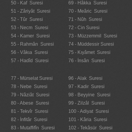
50 - Kaf Suresi
69 - Hâkka Suresi
51 - Zâriyât Suresi
70 - Meâric Suresi
52 - Tûr Suresi
71 - Nûh Suresi
53 - Necm Suresi
72 - Cin Suresi
54 - Kamer Suresi
73 - Müzzemmil Suresi
55 - Rahmân Suresi
74 - Müddessir Suresi
56 - Vâkıa Suresi
75 - Kıyâmet Suresi
57 - Hadîd Suresi
76 - İnsân Suresi
77 - Mürselat Suresi
96 - Alak Suresi
78 - Nebe Suresi
97 - Kadir Suresi
79 - Nâziât Suresi
98 - Beyyine Suresi
80 - Abese Suresi
99 - Zilzâl Suresi
81 - Tekvîr Suresi
100 - Adiyat Suresi
82 - İnfitâr Suresi
101 - Kâria Suresi
83 - Mutaffifîn Suresi
102 - Tekâsür Suresi