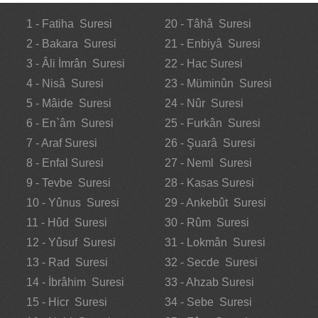
1 - Fatiha Suresi
20 - Tâhâ Suresi
2 - Bakara Suresi
21 - Enbiyâ Suresi
3 - Âli İmrân Suresi
22 - Hac Suresi
4 - Nisâ Suresi
23 - Müminûn Suresi
5 - Mâide Suresi
24 - Nûr Suresi
6 - En`âm Suresi
25 - Furkân Suresi
7 - Araf Suresi
26 - Şuarâ Suresi
8 - Enfal Suresi
27 - Neml Suresi
9 - Tevbe Suresi
28 - Kasas Suresi
10 - Yûnus Suresi
29 - Ankebût Suresi
11 - Hûd Suresi
30 - Rûm Suresi
12 - Yûsuf Suresi
31 - Lokmân Suresi
13 - Rad Suresi
32 - Secde Suresi
14 - İbrâhim Suresi
33 - Ahzab Suresi
15 - Hicr Suresi
34 - Sebe Suresi