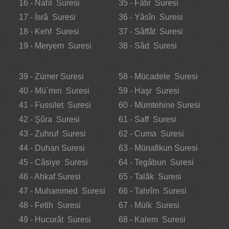
16 - Nahl Suresi
35 - Fâtır Suresi
17 - İsrâ Suresi
36 - Yâsîn Suresi
18 - Kehf Suresi
37 - Sâffât Suresi
19 - Meryem Suresi
38 - Sâd Suresi
39 - Zümer Suresi
58 - Mücadele Suresi
40 - Mü`min Suresi
59 - Haşr Suresi
41 - Fussilet Suresi
60 - Mümtehine Suresi
42 - Şûra Suresi
61 - Saff Suresi
43 - Zuhruf Suresi
62 - Cuma Suresi
44 - Duhan Suresi
63 - Münafikun Suresi
45 - Câsiye Suresi
64 - Tegâbun Suresi
46 - Ahkaf Suresi
65 - Talâk Suresi
47 - Muhammed Suresi
66 - Tahrîm Suresi
48 - Fetih Suresi
67 - Mülk Suresi
49 - Hucurât Suresi
68 - Kalem Suresi