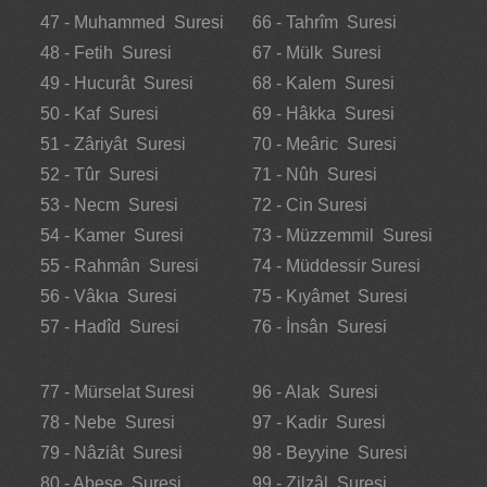
47 - Muhammed Suresi
66 - Tahrîm Suresi
48 - Fetih Suresi
67 - Mülk Suresi
49 - Hucurât Suresi
68 - Kalem Suresi
50 - Kaf Suresi
69 - Hâkka Suresi
51 - Zâriyât Suresi
70 - Meâric Suresi
52 - Tûr Suresi
71 - Nûh Suresi
53 - Necm Suresi
72 - Cin Suresi
54 - Kamer Suresi
73 - Müzzemmil Suresi
55 - Rahmân Suresi
74 - Müddessir Suresi
56 - Vâkıa Suresi
75 - Kıyâmet Suresi
57 - Hadîd Suresi
76 - İnsân Suresi
77 - Mürselat Suresi
96 - Alak Suresi
78 - Nebe Suresi
97 - Kadir Suresi
79 - Nâziât Suresi
98 - Beyyine Suresi
80 - Abese Suresi
99 - Zilzâl Suresi