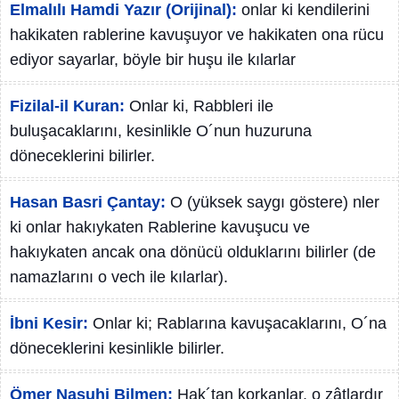
Elmalılı Hamdi Yazır (Orijinal):
onlar ki kendilerini
hakikaten rablerine kavuşuyor ve hakikaten ona rücu
ediyor sayarlar, böyle bir huşu ile kılarlar
Fizilal-il Kuran:
Onlar ki, Rabbleri ile
buluşacaklarını, kesinlikle O´nun huzuruna
döneceklerini bilirler.
Hasan Basri Çantay:
O (yüksek saygı göstere) nler
ki onlar hakıykaten Rablerine kavuşucu ve
hakıykaten ancak ona dönücü olduklarını bilirler (de
namazlarını o vech ile kılarlar).
İbni Kesir:
Onlar ki; Rablarına kavuşacaklarını, O´na
döneceklerini kesinlikle bilirler.
Ömer Nasuhi Bilmen:
Hak´tan korkanlar, o zâtlardır