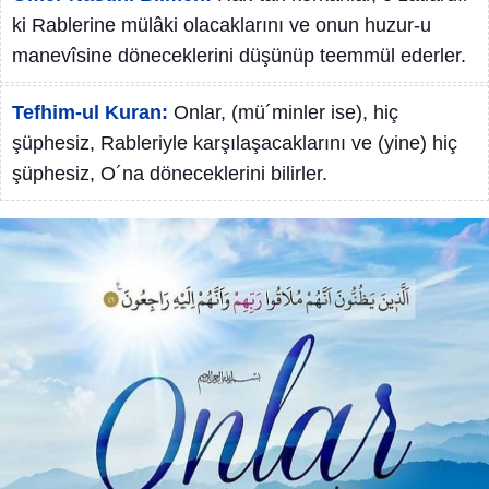
ki Rablerine mülâki olacaklarını ve onun huzur-u
manevîsine döneceklerini düşünüp teemmül ederler.
Tefhim-ul Kuran:
Onlar, (mü´minler ise), hiç
şüphesiz, Rableriyle karşılaşacaklarını ve (yine) hiç
şüphesiz, O´na döneceklerini bilirler.