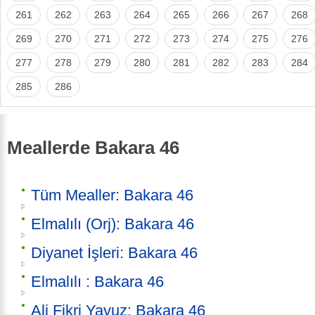
261
262
263
264
265
266
267
268
269
270
271
272
273
274
275
276
277
278
279
280
281
282
283
284
285
286
Meallerde Bakara 46
Tüm Mealler: Bakara 46
Elmalılı (Orj): Bakara 46
Diyanet İşleri: Bakara 46
Elmalılı : Bakara 46
Ali Fikri Yavuz: Bakara 46