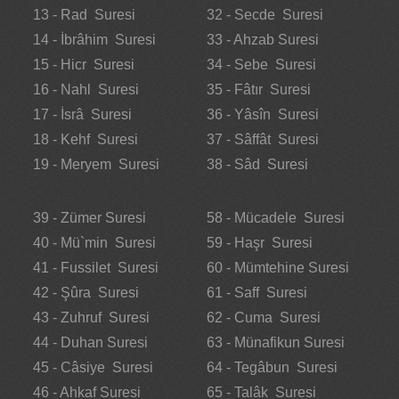
13 - Rad Suresi
32 - Secde Suresi
14 - İbrâhim Suresi
33 - Ahzab Suresi
15 - Hicr Suresi
34 - Sebe Suresi
16 - Nahl Suresi
35 - Fâtır Suresi
17 - İsrâ Suresi
36 - Yâsîn Suresi
18 - Kehf Suresi
37 - Sâffât Suresi
19 - Meryem Suresi
38 - Sâd Suresi
39 - Zümer Suresi
58 - Mücadele Suresi
40 - Mü`min Suresi
59 - Haşr Suresi
41 - Fussilet Suresi
60 - Mümtehine Suresi
42 - Şûra Suresi
61 - Saff Suresi
43 - Zuhruf Suresi
62 - Cuma Suresi
44 - Duhan Suresi
63 - Münafikun Suresi
45 - Câsiye Suresi
64 - Tegâbun Suresi
46 - Ahkaf Suresi
65 - Talâk Suresi