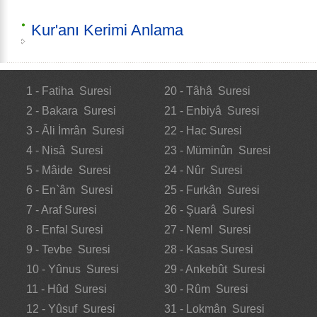
Kur'anı Kerimi Anlama
1 - Fatiha Suresi
20 - Tâhâ Suresi
2 - Bakara Suresi
21 - Enbiyâ Suresi
3 - Âli İmrân Suresi
22 - Hac Suresi
4 - Nisâ Suresi
23 - Müminûn Suresi
5 - Mâide Suresi
24 - Nûr Suresi
6 - En`âm Suresi
25 - Furkân Suresi
7 - Araf Suresi
26 - Şuarâ Suresi
8 - Enfal Suresi
27 - Neml Suresi
9 - Tevbe Suresi
28 - Kasas Suresi
10 - Yûnus Suresi
29 - Ankebût Suresi
11 - Hûd Suresi
30 - Rûm Suresi
12 - Yûsuf Suresi
31 - Lokmân Suresi