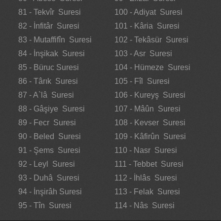
81 - Tekvîr Suresi
100 - Adiyat Suresi
82 - İnfitâr Suresi
101 - Kâria Suresi
83 - Mutaffifîn Suresi
102 - Tekâsür Suresi
84 - İnşikak Suresi
103 - Asr Suresi
85 - Büruc Suresi
104 - Hümeze Suresi
86 - Târık Suresi
105 - Fîl Suresi
87 - A`lâ Suresi
106 - Kureyş Suresi
88 - Gâşiye Suresi
107 - Mâûn Suresi
89 - Fecr Suresi
108 - Kevser Suresi
90 - Beled Suresi
109 - Kâfirûn Suresi
91 - Şems Suresi
110 - Nasr Suresi
92 - Leyl Suresi
111 - Tebbet Suresi
93 - Duhâ Suresi
112 - İhlâs Suresi
94 - İnşirâh Suresi
113 - Felak Suresi
95 - Tîn Suresi
114 - Nâs Suresi