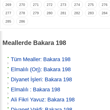
269
270
271
272
273
274
275
276
277
278
279
280
281
282
283
284
285
286
Meallerde Bakara 198
Tüm Mealler: Bakara 198
Elmalılı (Orj): Bakara 198
Diyanet İşleri: Bakara 198
Elmalılı : Bakara 198
Ali Fikri Yavuz: Bakara 198
Diyanet Vakfi: Bakara 198