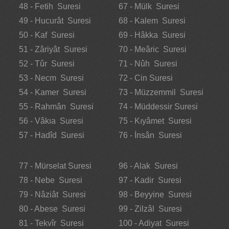
48 - Fetih Suresi
67 - Mülk Suresi
49 - Hucurât Suresi
68 - Kalem Suresi
50 - Kaf Suresi
69 - Hâkka Suresi
51 - Zâriyât Suresi
70 - Meâric Suresi
52 - Tûr Suresi
71 - Nûh Suresi
53 - Necm Suresi
72 - Cin Suresi
54 - Kamer Suresi
73 - Müzzemmil Suresi
55 - Rahmân Suresi
74 - Müddessir Suresi
56 - Vâkıa Suresi
75 - Kıyâmet Suresi
57 - Hadîd Suresi
76 - İnsân Suresi
77 - Mürselat Suresi
96 - Alak Suresi
78 - Nebe Suresi
97 - Kadir Suresi
79 - Nâziât Suresi
98 - Beyyine Suresi
80 - Abese Suresi
99 - Zilzâl Suresi
81 - Tekvîr Suresi
100 - Adiyat Suresi