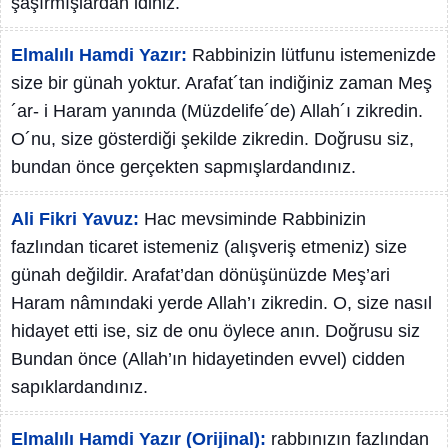
şaşırmışlardan idiniz.
Elmalılı Hamdi Yazır:
Rabbinizin lütfunu istemenizde
size bir günah yoktur. Arafat´tan indiğiniz zaman Meş
´ar- i Haram yanında (Müzdelife´de) Allah´ı zikredin.
O´nu, size gösterdiği şekilde zikredin. Doğrusu siz,
bundan önce gerçekten sapmışlardandınız.
Ali Fikri Yavuz:
Hac mevsiminde Rabbinizin
fazlından ticaret istemeniz (alışveriş etmeniz) size
günah değildir. Arafat’dan dönüşünüzde Meş’ari
Haram nâmındaki yerde Allah’ı zikredin. O, size nasıl
hidayet etti ise, siz de onu öylece anın. Doğrusu siz
Bundan önce (Allah’ın hidayetinden evvel) cidden
sapıklardandınız.
Elmalılı Hamdi Yazır (Orijinal):
rabbınızın fazlından