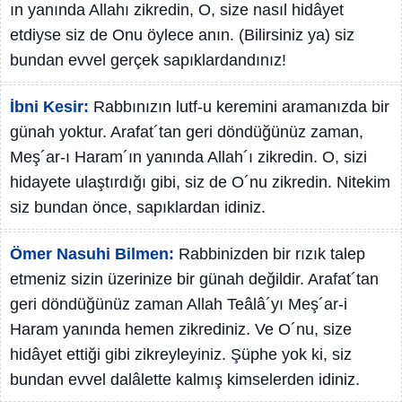
ın yanında Allahı zikredin, O, size nasıl hidâyet
etdiyse siz de Onu öylece anın. (Bilirsiniz ya) siz
bundan evvel gerçek sapıklardandınız!
İbni Kesir:
Rabbınızın lutf-u keremini aramanızda bir
günah yoktur. Arafat´tan geri döndüğünüz zaman,
Meş´ar-ı Haram´ın yanında Allah´ı zikredin. O, sizi
hidayete ulaştırdığı gibi, siz de O´nu zikredin. Nitekim
siz bundan önce, sapıklardan idiniz.
Ömer Nasuhi Bilmen:
Rabbinizden bir rızık talep
etmeniz sizin üzerinize bir günah değildir. Arafat´tan
geri döndüğünüz zaman Allah Teâlâ´yı Meş´ar-i
Haram yanında hemen zikrediniz. Ve O´nu, size
hidâyet ettiği gibi zikreyleyiniz. Şüphe yok ki, siz
bundan evvel dalâlette kalmış kimselerden idiniz.