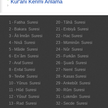
Kur'anı Kerimi Anlama
1 - Fatiha Suresi
20 - Tâhâ Suresi
2 - Bakara Suresi
21 - Enbiyâ Suresi
3 - Âli İmrân Suresi
22 - Hac Suresi
4 - Nisâ Suresi
23 - Müminûn Suresi
5 - Mâide Suresi
24 - Nûr Suresi
6 - En`âm Suresi
25 - Furkân Suresi
7 - Araf Suresi
26 - Şuarâ Suresi
8 - Enfal Suresi
27 - Neml Suresi
9 - Tevbe Suresi
28 - Kasas Suresi
10 - Yûnus Suresi
29 - Ankebût Suresi
11 - Hûd Suresi
30 - Rûm Suresi
12 - Yûsuf Suresi
31 - Lokmân Suresi
13 - Rad Suresi
32 - Secde Suresi