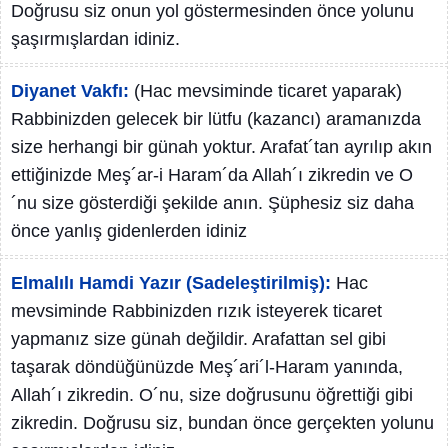
Doğrusu siz onun yol göstermesinden önce yolunu
şaşırmışlardan idiniz.
Diyanet Vakfı:
(Hac mevsiminde ticaret yaparak)
Rabbinizden gelecek bir lütfu (kazancı) aramanızda
size herhangi bir günah yoktur. Arafat´tan ayrılıp akın
ettiğinizde Meş´ar-i Haram´da Allah´ı zikredin ve O
´nu size gösterdiği şekilde anın. Şüphesiz siz daha
önce yanlış gidenlerden idiniz
Elmalılı Hamdi Yazır (Sadeleştirilmiş):
Hac
mevsiminde Rabbinizden rızık isteyerek ticaret
yapmanız size günah değildir. Arafattan sel gibi
taşarak döndüğünüzde Meş´ari´l-Haram yanında,
Allah´ı zikredin. O´nu, size doğrusunu öğrettiği gibi
zikredin. Doğrusu siz, bundan önce gerçekten yolunu