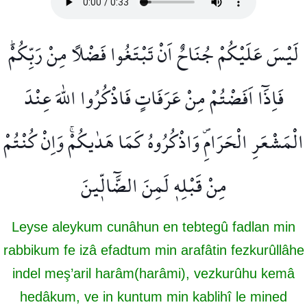
لَيْسَ عَلَيْكُمْ جُنَاحٌ اَنْ تَبْتَغُوا فَضْلًا مِنْ رَبِّكُمْۜ
فَاِذَٓا اَفَضْتُمْ مِنْ عَرَفَاتٍ فَاذْكُرُوا اللّٰهَ عِنْدَ
الْمَشْعَرِ الْحَرَامِۖ وَاذْكُرُوهُ كَمَا هَدٰيكُمْۚ وَاِنْ كُنْتُمْ
مِنْ قَبْلِه۪ لَمِنَ الضَّٓالّ۪ينَ
Leyse aleykum cunâhun en tebtegû fadlan min
rabbikum fe izâ efadtum min arafâtin fezkurûllâhe
indel meş’aril harâm(harâmi), vezkurûhu kemâ
hedâkum, ve in kuntum min kablihî le mined