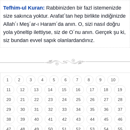
Tefhim-ul Kuran:
Rabbinizden bir fazl istemenizde
size sakınca yoktur. Arafat´tan hep birlikte indiğinizde
Allah´ı Meş´ar-ı Haram´da anın. O, sizi nasıl doğru
yola yöneltip ilettiyse, siz de O´nu anın. Gerçek şu ki,
siz bundan evvel sapık olanlardandınız.
1
2
3
4
5
6
7
8
9
10
11
12
13
14
15
16
17
18
19
20
21
22
23
24
25
26
27
28
29
30
31
32
33
34
35
36
37
38
39
40
41
42
43
44
45
46
47
48
49
50
51
52
53
54
55