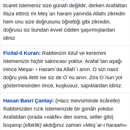
ticaret istemeniz size günah değildir, derken Arafattan
ifaza ettiniz mi Meş´arı haram yanında Allahı zikredin
hem onu size doğrusunu öğrettiği gibi zikredin,
doğrusu siz bundan evvel cidden şaşırmışlardan
idiniz
Fizilal-il Kuran:
Rabbinizin lütuf ve keremini
istemenizin hiçbir sakıncası yoktur. Arafat´tan aşağı
inince Meşar- ı Haram´da Allah´ı anın. O sizi nasıl
doğru yola iletti ise siz de O´nu anın. Zira O´nun yol
göstermesinden önce, kuşkusuz, sapıklardan idiniz.
Hasan Basri Çantay:
(Hacc mevsiminde ticâretle)
Rabbinizden rızık istemenizde bir günâh yokdur.
Arafatdan (orada «vakfe» den sonra, seller gibi)
boşanıp (elbirlik) akdığınız zaman «Meş´ar-i haraam»