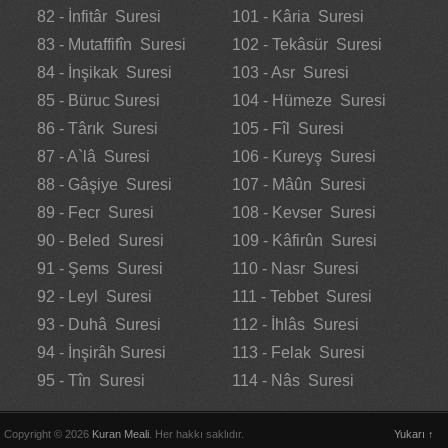
82 - İnfitâr Suresi
101 - Kâria Suresi
83 - Mutaffifîn Suresi
102 - Tekâsür Suresi
84 - İnşikak Suresi
103 - Asr Suresi
85 - Büruc Suresi
104 - Hümeze Suresi
86 - Târık Suresi
105 - Fîl Suresi
87 - A`lâ Suresi
106 - Kureyş Suresi
88 - Gâşiye Suresi
107 - Mâûn Suresi
89 - Fecr Suresi
108 - Kevser Suresi
90 - Beled Suresi
109 - Kâfirûn Suresi
91 - Şems Suresi
110 - Nasr Suresi
92 - Leyl Suresi
111 - Tebbet Suresi
93 - Duhâ Suresi
112 - İhlâs Suresi
94 - İnşirâh Suresi
113 - Felak Suresi
95 - Tîn Suresi
114 - Nâs Suresi
Copyright © 2026
Kuran Meali
. Her hakkı saklıdır.
Yukarı ↑