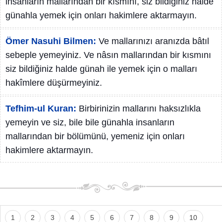
insanların mallarından bir kısmını, siz bildiğiniz halde
günahla yemek için onları hakimlere aktarmayın.
Ömer Nasuhi Bilmen:
Ve mallarınızı aranızda bâtıl
sebeple yemeyiniz. Ve nâsın mallarından bir kısmını
siz bildiğiniz halde günah ile yemek için o malları
hakîmlere düşürmeyiniz.
Tefhim-ul Kuran:
Birbirinizin mallarını haksızlıkla
yemeyin ve siz, bile bile günahla insanların
mallarından bir bölümünü, yemeniz için onları
hakimlere aktarmayın.
1
2
3
4
5
6
7
8
9
10