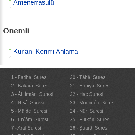
Amenerrasulü
Önemli
Kur'anı Kerimi Anlama
1 - Fatiha Suresi
20 - Tâhâ Suresi
2 - Bakara Suresi
21 - Enbiyâ Suresi
3 - Âli İmrân Suresi
22 - Hac Suresi
4 - Nisâ Suresi
23 - Müminûn Suresi
5 - Mâide Suresi
24 - Nûr Suresi
6 - En`âm Suresi
25 - Furkân Suresi
7 - Araf Suresi
26 - Şuarâ Suresi