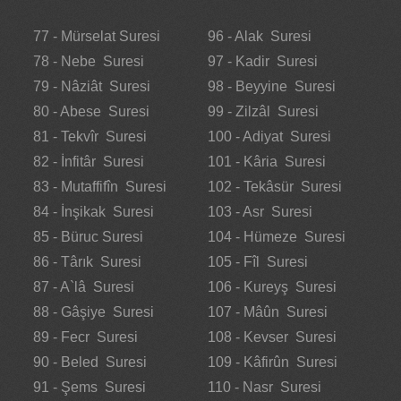
77 - Mürselat Suresi
96 - Alak Suresi
78 - Nebe Suresi
97 - Kadir Suresi
79 - Nâziât Suresi
98 - Beyyine Suresi
80 - Abese Suresi
99 - Zilzâl Suresi
81 - Tekvîr Suresi
100 - Adiyat Suresi
82 - İnfitâr Suresi
101 - Kâria Suresi
83 - Mutaffifîn Suresi
102 - Tekâsür Suresi
84 - İnşikak Suresi
103 - Asr Suresi
85 - Büruc Suresi
104 - Hümeze Suresi
86 - Târık Suresi
105 - Fîl Suresi
87 - A`lâ Suresi
106 - Kureyş Suresi
88 - Gâşiye Suresi
107 - Mâûn Suresi
89 - Fecr Suresi
108 - Kevser Suresi
90 - Beled Suresi
109 - Kâfirûn Suresi
91 - Şems Suresi
110 - Nasr Suresi