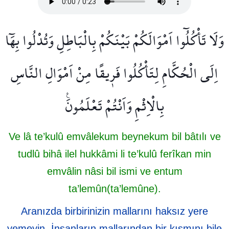
وَلَا تَأْكُلُٓوا اَمْوَالَكُمْ بَيْنَكُمْ بِالْبَاطِلِ وَتُدْلُوا بِهَٓا
اِلَى الْحُكَّامِ لِتَأْكُلُوا فَر۪يقًا مِنْ اَمْوَالِ النَّاسِ
بِالْاِثْمِ وَاَنْتُمْ تَعْلَمُونَ۟
Ve lâ te’kulû emvâlekum beynekum bil bâtılı ve
tudlû bihâ ilel hukkâmi li te’kulû ferîkan min
emvâlin nâsi bil ismi ve entum
ta’lemûn(ta’lemûne).
Aranızda birbirinizin mallarını haksız yere
yemeyin. İnsanların mallarından bir kısmını bile