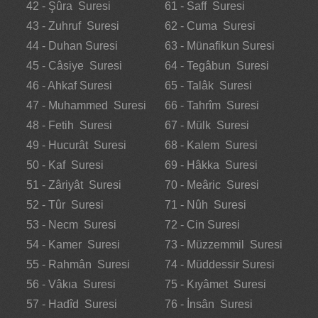
42 - Şûra Suresi
61 - Saff Suresi
43 - Zuhruf Suresi
62 - Cuma Suresi
44 - Duhan Suresi
63 - Münafikun Suresi
45 - Câsiye Suresi
64 - Tegâbun Suresi
46 - Ahkaf Suresi
65 - Talâk Suresi
47 - Muhammed Suresi
66 - Tahrîm Suresi
48 - Fetih Suresi
67 - Mülk Suresi
49 - Hucurât Suresi
68 - Kalem Suresi
50 - Kaf Suresi
69 - Hâkka Suresi
51 - Zâriyât Suresi
70 - Meâric Suresi
52 - Tûr Suresi
71 - Nûh Suresi
53 - Necm Suresi
72 - Cin Suresi
54 - Kamer Suresi
73 - Müzzemmil Suresi
55 - Rahmân Suresi
74 - Müddessir Suresi
56 - Vâkıa Suresi
75 - Kıyâmet Suresi
57 - Hadîd Suresi
76 - İnsân Suresi