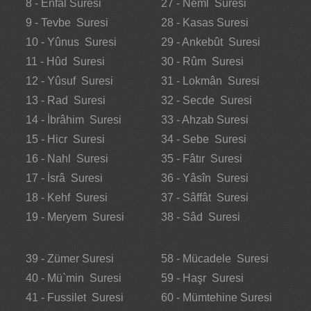
8 - Enfal Suresi
27 - Neml Suresi
9 - Tevbe Suresi
28 - Kasas Suresi
10 - Yûnus Suresi
29 - Ankebût Suresi
11 - Hûd Suresi
30 - Rûm Suresi
12 - Yûsuf Suresi
31 - Lokmân Suresi
13 - Rad Suresi
32 - Secde Suresi
14 - İbrâhim Suresi
33 - Ahzab Suresi
15 - Hicr Suresi
34 - Sebe Suresi
16 - Nahl Suresi
35 - Fâtır Suresi
17 - İsrâ Suresi
36 - Yâsîn Suresi
18 - Kehf Suresi
37 - Sâffât Suresi
19 - Meryem Suresi
38 - Sâd Suresi
39 - Zümer Suresi
58 - Mücadele Suresi
40 - Mü`min Suresi
59 - Haşr Suresi
41 - Fussilet Suresi
60 - Mümtehine Suresi