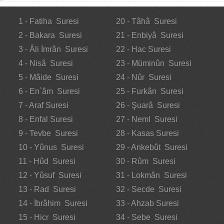
1 - Fatiha Suresi
20 - Tâhâ Suresi
2 - Bakara Suresi
21 - Enbiyâ Suresi
3 - Âli İmrân Suresi
22 - Hac Suresi
4 - Nisâ Suresi
23 - Müminûn Suresi
5 - Mâide Suresi
24 - Nûr Suresi
6 - En`âm Suresi
25 - Furkân Suresi
7 - Araf Suresi
26 - Şuarâ Suresi
8 - Enfal Suresi
27 - Neml Suresi
9 - Tevbe Suresi
28 - Kasas Suresi
10 - Yûnus Suresi
29 - Ankebût Suresi
11 - Hûd Suresi
30 - Rûm Suresi
12 - Yûsuf Suresi
31 - Lokmân Suresi
13 - Rad Suresi
32 - Secde Suresi
14 - İbrâhim Suresi
33 - Ahzab Suresi
15 - Hicr Suresi
34 - Sebe Suresi