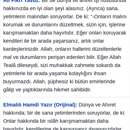
Ali Fikri Yavuz:
Bir de dünya ve âhiret işi hususunda
hakkınızda en iyi olan şeyi alasınız. (Ayrıca) sana,
yetimlerin malından soruyorlar. De ki: “-Onların malını
korumak ve durumlarını düzeltmek, sizin için, işlerine
karışmamaktan daha hayırlıdır. Eğer onları koruyarak
kendileri ile bir arada yaşarsanız, artık onlar
kardeşlerinizdir. Allah, onların hallerini düzeltenlerle
mal ve durumlarını perişan edenleri bilir. Eğer Allah
Tealâ dileseydi, sizi muhakkak zahmete sokardı da
yetimlerle bir arada yaşama kolaylığını ihsan
buyurmazdı. Allah, şüphesiz ki bütün emirlerinde
gâlip ve yaptıklarında hikmet sahibidir.
Elmalılı Hamdi Yazır (Orijinal):
Dünya ve Ahıret
hakkında; bir de sana yetimlerinden soruyorlar, de ki:
Onlar hakkında bir ıslâh karışmamaktan daha
hayırlıdır, kendilerine de karışırsanız ıhvanınızdırlar,