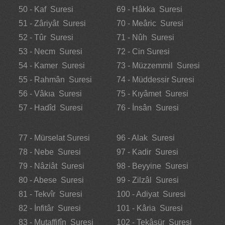
50 - Kaf Suresi
69 - Hâkka Suresi
51 - Zâriyât Suresi
70 - Meâric Suresi
52 - Tûr Suresi
71 - Nûh Suresi
53 - Necm Suresi
72 - Cin Suresi
54 - Kamer Suresi
73 - Müzzemmil Suresi
55 - Rahmân Suresi
74 - Müddessir Suresi
56 - Vâkıa Suresi
75 - Kıyâmet Suresi
57 - Hadîd Suresi
76 - İnsân Suresi
77 - Mürselat Suresi
96 - Alak Suresi
78 - Nebe Suresi
97 - Kadir Suresi
79 - Nâziât Suresi
98 - Beyyine Suresi
80 - Abese Suresi
99 - Zilzâl Suresi
81 - Tekvîr Suresi
100 - Adiyat Suresi
82 - İnfitâr Suresi
101 - Kâria Suresi
83 - Mutaffifîn Suresi
102 - Tekâsür Suresi