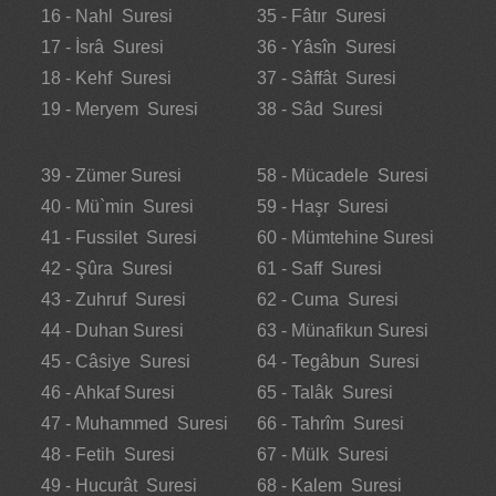
16 - Nahl Suresi
35 - Fâtır Suresi
17 - İsrâ Suresi
36 - Yâsîn Suresi
18 - Kehf Suresi
37 - Sâffât Suresi
19 - Meryem Suresi
38 - Sâd Suresi
39 - Zümer Suresi
58 - Mücadele Suresi
40 - Mü`min Suresi
59 - Haşr Suresi
41 - Fussilet Suresi
60 - Mümtehine Suresi
42 - Şûra Suresi
61 - Saff Suresi
43 - Zuhruf Suresi
62 - Cuma Suresi
44 - Duhan Suresi
63 - Münafikun Suresi
45 - Câsiye Suresi
64 - Tegâbun Suresi
46 - Ahkaf Suresi
65 - Talâk Suresi
47 - Muhammed Suresi
66 - Tahrîm Suresi
48 - Fetih Suresi
67 - Mülk Suresi
49 - Hucurât Suresi
68 - Kalem Suresi