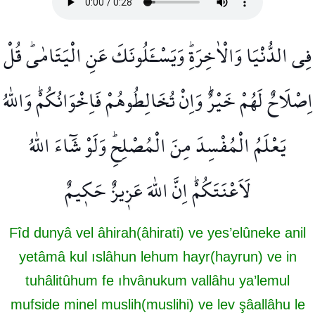
فِي الدُّنْيَا وَالْاٰخِرَةِۜ وَيَسْـَٔلُونَكَ عَنِ الْيَتَامٰىۜ قُلْ
اِصْلَاحٌ لَهُمْ خَيْرٌۜ وَاِنْ تُخَالِطُوهُمْ فَاِخْوَانُكُمْۜ وَاللّٰهُ
يَعْلَمُ الْمُفْسِدَ مِنَ الْمُصْلِحِۜ وَلَوْ شَٓاءَ اللّٰهُ
لَاَعْنَتَكُمْۜ اِنَّ اللّٰهَ عَز۪يزٌ حَك۪يمٌ
Fîd dunyâ vel âhirah(âhirati) ve yes’elûneke anil
yetâmâ kul ıslâhun lehum hayr(hayrun) ve in
tuhâlitûhum fe ıhvânukum vallâhu ya’lemul
mufside minel muslih(muslihi) ve lev şâallâhu le