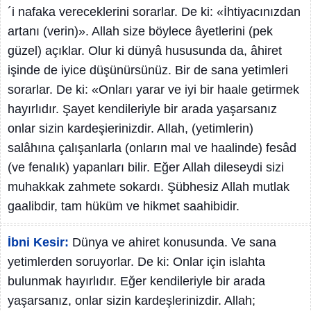
´i nafaka vereceklerini sorarlar. De ki: «İhtiyacınızdan
artanı (verin)». Allah size böylece âyetlerini (pek
güzel) açıklar. Olur ki dünyâ hususunda da, âhiret
işinde de iyice düşünürsünüz. Bir de sana yetimleri
sorarlar. De ki: «Onları yarar ve iyi bir haale getirmek
hayırlıdır. Şayet kendileriyle bir arada yaşarsanız
onlar sizin kardeşierinizdir. Allah, (yetimlerin)
salâhına çalışanlarla (onların mal ve haalinde) fesâd
(ve fenalık) yapanları bilir. Eğer Allah dileseydi sizi
muhakkak zahmete sokardı. Şübhesiz Allah mutlak
gaalibdir, tam hüküm ve hikmet saahibidir.
İbni Kesir:
Dünya ve ahiret konusunda. Ve sana
yetimlerden soruyorlar. De ki: Onlar için islahta
bulunmak hayırlıdır. Eğer kendileriyle bir arada
yaşarsanız, onlar sizin kardeşlerinizdir. Allah;