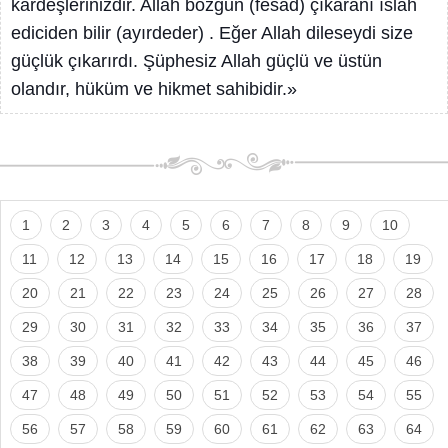
kardeşlerinizdir. Allah bozgun (fesad) çıkaranı ıslah
ediciden bilir (ayırdeder) . Eğer Allah dileseydi size
güçlük çıkarırdı. Şüphesiz Allah güçlü ve üstün
olandır, hüküm ve hikmet sahibidir.»
1
2
3
4
5
6
7
8
9
10
11
12
13
14
15
16
17
18
19
20
21
22
23
24
25
26
27
28
29
30
31
32
33
34
35
36
37
38
39
40
41
42
43
44
45
46
47
48
49
50
51
52
53
54
55
56
57
58
59
60
61
62
63
64