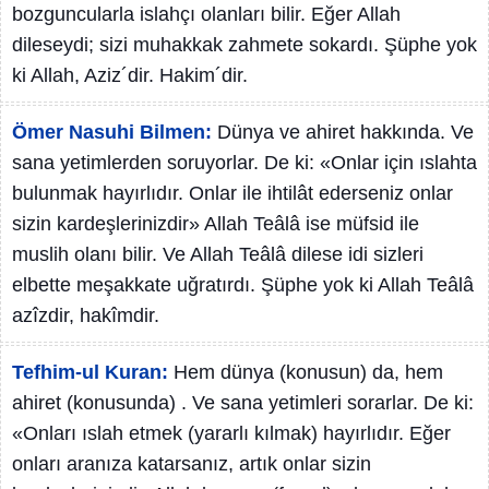
bozguncularla islahçı olanları bilir. Eğer Allah
dileseydi; sizi muhakkak zahmete sokardı. Şüphe yok
ki Allah, Aziz´dir. Hakim´dir.
Ömer Nasuhi Bilmen:
Dünya ve ahiret hakkında. Ve
sana yetimlerden soruyorlar. De ki: «Onlar için ıslahta
bulunmak hayırlıdır. Onlar ile ihtilât ederseniz onlar
sizin kardeşlerinizdir» Allah Teâlâ ise müfsid ile
muslih olanı bilir. Ve Allah Teâlâ dilese idi sizleri
elbette meşakkate uğratırdı. Şüphe yok ki Allah Teâlâ
azîzdir, hakîmdir.
Tefhim-ul Kuran:
Hem dünya (konusun) da, hem
ahiret (konusunda) . Ve sana yetimleri sorarlar. De ki:
«Onları ıslah etmek (yararlı kılmak) hayırlıdır. Eğer
onları aranıza katarsanız, artık onlar sizin