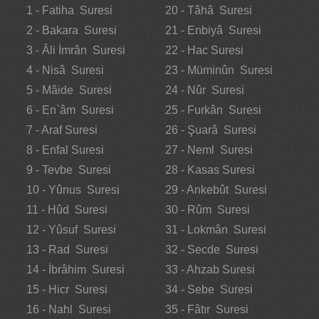
1 - Fatiha Suresi
20 - Tâhâ Suresi
2 - Bakara Suresi
21 - Enbiyâ Suresi
3 - Âli İmrân Suresi
22 - Hac Suresi
4 - Nisâ Suresi
23 - Müminûn Suresi
5 - Mâide Suresi
24 - Nûr Suresi
6 - En`âm Suresi
25 - Furkân Suresi
7 - Araf Suresi
26 - Şuarâ Suresi
8 - Enfal Suresi
27 - Neml Suresi
9 - Tevbe Suresi
28 - Kasas Suresi
10 - Yûnus Suresi
29 - Ankebût Suresi
11 - Hûd Suresi
30 - Rûm Suresi
12 - Yûsuf Suresi
31 - Lokmân Suresi
13 - Rad Suresi
32 - Secde Suresi
14 - İbrâhim Suresi
33 - Ahzab Suresi
15 - Hicr Suresi
34 - Sebe Suresi
16 - Nahl Suresi
35 - Fâtır Suresi