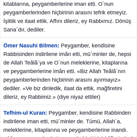
kitablarına, peygamberlerine iman etti. O´nun
peygamberlerinden hiçbirinin arasını tefrik etmeyiz.
İşittik ve itaat ettik. Affını dileriz, ey Rabbımız. Dönüş
Sana´dır, dediler.
Ömer Nasuhi Bilmen:
Peygamber, kendisine
Rabbisinden indirilene imân etti, mü´minler de, hepsi
de Allah Teâlâ´ya ve O´nun meleklerine, kitaplarına
ve peygamberlerine imân etti. «Biz Allah Teâlâ´nın
peygamberlerinden hiçbirinin arasını ayırmayız»
dediler. «Ve biz dinledik, itaat da ettik, mağfiretini
dileriz, ey Rabbimiz.» (diye niyaz ettiler)
Tefhim-ul Kuran:
Peygamber, kendisine Rabbinden
indirilene iman etti, mü´minler de. Tümü, Allah´a,
meleklerine, kitaplarına ve peygamberlerine inandı.