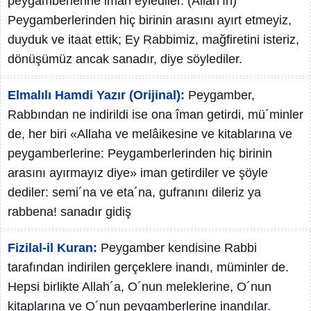
peygamberlerine iman eylediler. (Allah’ın)
Peygamberlerinden hiç birinin arasını ayırt etmeyiz,
duyduk ve itaat ettik; Ey Rabbimiz, mağfiretini isteriz,
dönüşümüz ancak sanadır, diye söylediler.
Elmalılı Hamdi Yazır (Orijinal):
Peygamber,
Rabbından ne indirildi ise ona îman getirdi, mü´minler
de, her biri «Allaha ve melâikesine ve kitablarına ve
peygamberlerine: Peygamberlerinden hiç birinin
arasını ayırmayız diye» iman getirdiler ve şöyle
dediler: semi´na ve eta´na, gufranını dileriz ya
rabbena! sanadır gidiş
Fizilal-il Kuran:
Peygamber kendisine Rabbi
tarafından indirilen gerçeklere inandı, müminler de.
Hepsi birlikte Allah´a, O´nun meleklerine, O´nun
kitaplarına ve O´nun peygamberlerine inandılar.