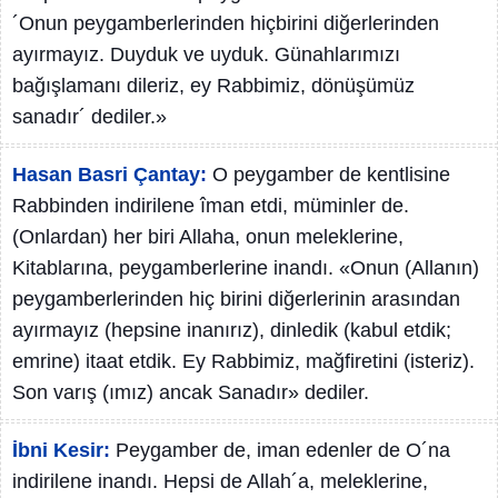
´Onun peygamberlerinden hiçbirini diğerlerinden
ayırmayız. Duyduk ve uyduk. Günahlarımızı
bağışlamanı dileriz, ey Rabbimiz, dönüşümüz
sanadır´ dediler.»
Hasan Basri Çantay:
O peygamber de kentlisine
Rabbinden indirilene îman etdi, müminler de.
(Onlardan) her biri Allaha, onun meleklerine,
Kitablarına, peygamberlerine inandı. «Onun (Allanın)
peygamberlerinden hiç birini diğerlerinin arasından
ayırmayız (hepsine inanırız), dinledik (kabul etdik;
emrine) itaat etdik. Ey Rabbimiz, mağfiretini (isteriz).
Son varış (ımız) ancak Sanadır» dediler.
İbni Kesir:
Peygamber de, iman edenler de O´na
indirilene inandı. Hepsi de Allah´a, meleklerine,