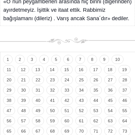
«O´nun peygamberleri arasında hiç birini (diğerinden)
ayırdetmeyiz. İşittik ve itaat ettik. Rabbimiz
bağışlamanı (dileriz) . Varış ancak Sana´dır» dediler.
1
2
3
4
5
6
7
8
9
10
11
12
13
14
15
16
17
18
19
20
21
22
23
24
25
26
27
28
29
30
31
32
33
34
35
36
37
38
39
40
41
42
43
44
45
46
47
48
49
50
51
52
53
54
55
56
57
58
59
60
61
62
63
64
65
66
67
68
69
70
71
72
73