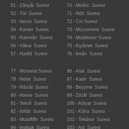
51 - Zâriyât Suresi
70 - Meâric Suresi
52 - Tûr Suresi
71 - Nûh Suresi
53 - Necm Suresi
72 - Cin Suresi
54 - Kamer Suresi
73 - Müzzemmil Suresi
55 - Rahmân Suresi
74 - Müddessir Suresi
56 - Vâkıa Suresi
75 - Kıyâmet Suresi
57 - Hadîd Suresi
76 - İnsân Suresi
77 - Mürselat Suresi
96 - Alak Suresi
78 - Nebe Suresi
97 - Kadir Suresi
79 - Nâziât Suresi
98 - Beyyine Suresi
80 - Abese Suresi
99 - Zilzâl Suresi
81 - Tekvîr Suresi
100 - Adiyat Suresi
82 - İnfitâr Suresi
101 - Kâria Suresi
83 - Mutaffifîn Suresi
102 - Tekâsür Suresi
84 - İnşikak Suresi
103 - Asr Suresi