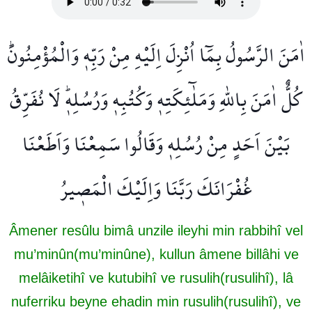
اٰمَنَ الرَّسُولُ بِمَٓا اُنْزِلَ اِلَيْهِ مِنْ رَبِّه۪ وَالْمُؤْمِنُونَۜ
كُلٌّ اٰمَنَ بِاللّٰهِ وَمَلٰٓئِكَتِه۪ وَكُتُبِه۪ وَرُسُلِه۪ۜ لَا نُفَرِّقُ
بَيْنَ اَحَدٍ مِنْ رُسُلِه۪۠ وَقَالُوا سَمِعْنَا وَاَطَعْنَا
غُفْرَانَكَ رَبَّنَا وَاِلَيْكَ الْمَص۪يرُ
Âmener resûlu bimâ unzile ileyhi min rabbihî vel
mu’minûn(mu’minûne), kullun âmene billâhi ve
melâiketihî ve kutubihî ve rusulih(rusulihî), lâ
nuferriku beyne ehadin min rusulih(rusulihî), ve