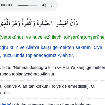
وَاَنْ اَق۪يمُوا الصَّلٰوةَ وَاتَّقُوهُۜ وَهُوَ الَّذ۪ٓ
vettekûhu), ve huvellezî ileyhi tuhşerûn(tuhşerûne
ğru kılın ve Allah’a karşı gelmekten sakının” diye
 huzurunda toplanacağınız Allah’tır.
e, bize, “Namazı dosdoğru kılın ve Allah’a karşı gelmekte
unda toplanacağınız Allah’tır.
kılın ve Allah´tan korkun» (diye de emredildik). O,
ah´tır.