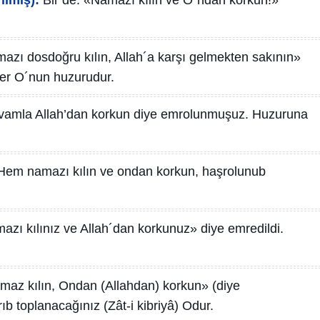
ilmiş):
Bir de: «Namazı kılın ve O´ndan korkun!»
azı dosdoğru kılın, Allah´a karşı gelmekten sakının»
yer O´nun huzurudur.
amla Allah’dan korkun diye emrolunmuşuz. Huzuruna
Hem namazı kılın ve ondan korkun, haşrolunub
azı kılınız ve Allah´dan korkunuz» diye emredildi.
maz kılın, Ondan (Allahdan) korkun» (diye
 toplanacağınız (Zât-i kibriyâ) Odur.