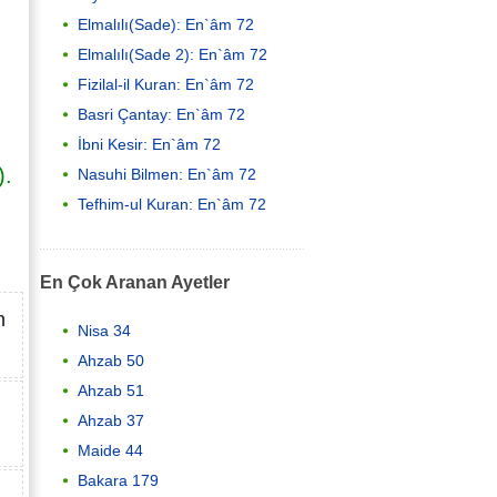
Elmalılı(Sade): En`âm 72
Elmalılı(Sade 2): En`âm 72
Fizilal-il Kuran: En`âm 72
Basri Çantay: En`âm 72
İbni Kesir: En`âm 72
).
Nasuhi Bilmen: En`âm 72
Tefhim-ul Kuran: En`âm 72
En Çok Aranan Ayetler
n
Nisa 34
Ahzab 50
Ahzab 51
Ahzab 37
Maide 44
Bakara 179