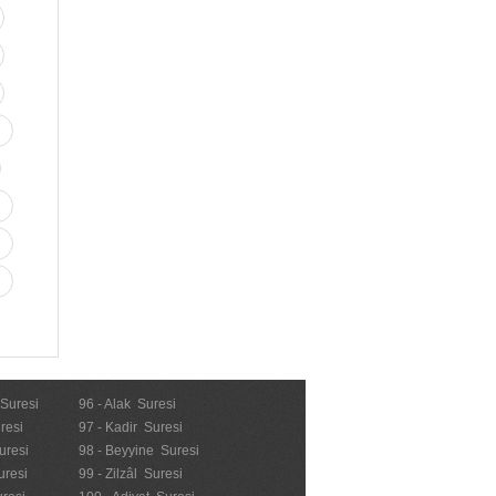
 Suresi
96 - Alak Suresi
resi
97 - Kadir Suresi
uresi
98 - Beyyine Suresi
uresi
99 - Zilzâl Suresi