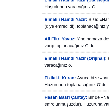
Elmalılı Hamdi Yazır (Sadeleştir
Haşrolunup varacağınız O!
Elmalılı Hamdi Yazır:
Bize: «Nam
(diye emredildi), toplanacağınız 
Ali Fikri Yavuz:
Yine namaza dev
varıp toplanacağınız O’dur.
Elmalılı Hamdi Yazır (Orijinal):
varacağınız o.
Fizilal-il Kuran:
Ayrıca bize «nam
Huzurunda toplanacağınız O´dur.
Hasan Basri Çantay:
Bir de «Na
emrolunmuşuzdur). Huzuruna varıb