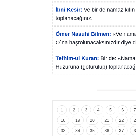
İbni Kesir:
Ve bir de namaz kılın
toplanacağınız.
Ömer Nasuhi Bilmen:
«Ve namaz
O´na haşrolunacaksınızdır diye 
Tefhim-ul Kuran:
Bir de: «Namaz
Huzuruna (götürülüp) toplanacağı
1
2
3
4
5
6
7
18
19
20
21
22
2
33
34
35
36
37
3