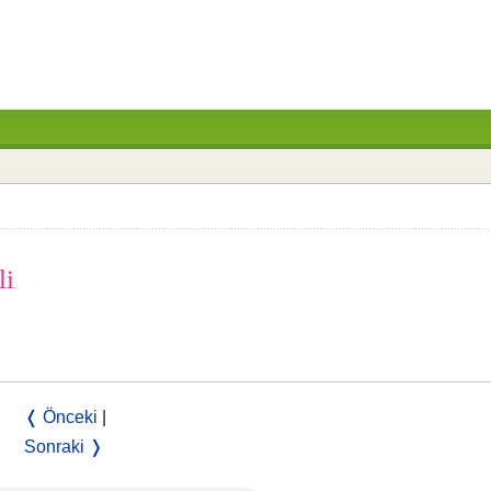
li
❬ Önceki
|
Sonraki ❭