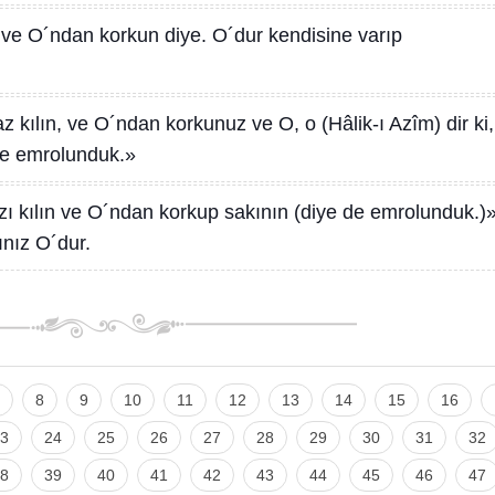
 ve O´ndan korkun diye. O´dur kendisine varıp
 kılın, ve O´ndan korkunuz ve O, o (Hâlik-ı Azîm) dir ki,
de emrolunduk.»
ı kılın ve O´ndan korkup sakının (diye de emrolunduk.)
nız O´dur.
8
9
10
11
12
13
14
15
16
3
24
25
26
27
28
29
30
31
32
8
39
40
41
42
43
44
45
46
47