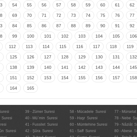
3
54
55
56
57
58
59
60
61
62
8
69
70
71
72
73
74
75
76
77
3
84
85
86
87
88
89
90
91
92
8
99
100
101
102
103
104
105
106
112
113
114
115
116
117
118
119
125
126
127
128
129
130
131
132
138
139
140
141
142
143
144
145
151
152
153
154
155
156
157
158
164
165
Suresi
39 - Zümer Suresi
58 - Mücadele Suresi
77 - Mürselat
 Suresi
40 - Mü`min Suresi
59 - Haşr Suresi
78 - Nebe Su
resi
41 - Fussilet Suresi
60 - Mümtehine Suresi
79 - Nâziât S
ûn Suresi
42 - Şûra Suresi
61 - Saff Suresi
80 - Abese S