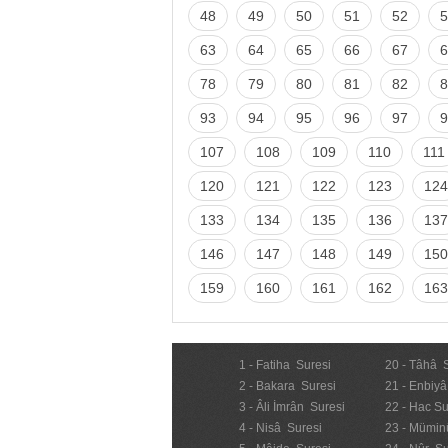
48
49
50
51
52
5
63
64
65
66
67
6
78
79
80
81
82
8
93
94
95
96
97
9
107
108
109
110
111
120
121
122
123
124
133
134
135
136
137
146
147
148
149
150
159
160
161
162
163
1 - Fatiha Suresi
20 - Tâhâ 
2 - Bakara Suresi
21 - Enbiyâ
3 - Âli İmrân Suresi
22 - Hac Su
4 - Nisâ Suresi
23 - Mümin