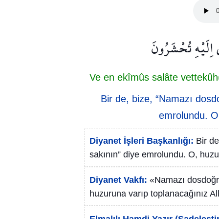
ي اِلَيْهِ تُحْشَرُونَ
Ve en ekîmûs salâte vettekûh(
Bir de, bize, “Namazı dosdo
emrolundu. O,
Diyanet İşleri Başkanlığı:
Bir d
sakının” diye emrolundu. O, huzur
Diyanet Vakfı:
«Namazı dosdoğru 
huzuruna varıp toplanacağınız All