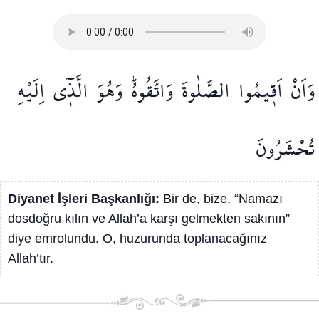
وَاَنْ
اَق۪يمُوا
الصَّلٰوةَ
وَاتَّقُوهُۜ
وَهُوَ
الَّذ۪ٓي
اِلَيْهِ
تُحْشَرُونَ
Diyanet İşleri Başkanlığı:
Bir de, bize, “Namazı
dosdoğru kılın ve Allah’a karşı gelmekten sakının”
diye emrolundu. O, huzurunda toplanacağınız
Allah’tır.