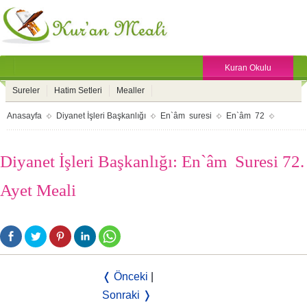
Kuran Okulu
Sureler
Hatim Setleri
Mealler
Anasayfa
Diyanet İşleri Başkanlığı
En`âm suresi
En`âm 72
Diyanet İşleri Başkanlığı: En`âm Suresi 72.
Ayet Meali
❬ Önceki
|
Sonraki ❭