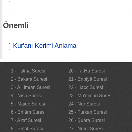
Önemli
Kur'anı Kerimi Anlama
1 - Fatiha Suresi
20 - Ta-Ha Suresi
2 - Bakara Suresi
21 - Enbiyâ Suresi
3 - Ali İmran Suresi
22 - Hacc Suresi
4 - Nisa Suresi
23 - Mü'minun Suresi
5 - Maide Suresi
24 - Nur Suresi
6 - En’âm Suresi
25 - Furkan Suresi
7 - A'raf Suresi
26 - Şuara Suresi
8 - Enfal Suresi
27 - Neml Suresi