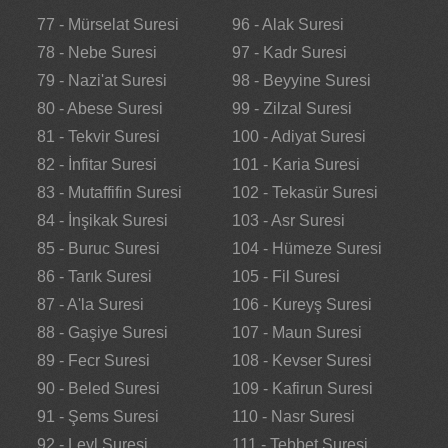
77 - Mürselat Suresi
96 - Alak Suresi
78 - Nebe Suresi
97 - Kadr Suresi
79 - Nazi'at Suresi
98 - Beyyine Suresi
80 - Abese Suresi
99 - Zilzal Suresi
81 - Tekvir Suresi
100 - Adiyat Suresi
82 - İnfitar Suresi
101 - Karia Suresi
83 - Mutaffifin Suresi
102 - Tekasür Suresi
84 - İnşikak Suresi
103 - Asr Suresi
85 - Buruc Suresi
104 - Hümeze Suresi
86 - Tarık Suresi
105 - Fil Suresi
87 - A'la Suresi
106 - Kureyş Suresi
88 - Gaşiye Suresi
107 - Maun Suresi
89 - Fecr Suresi
108 - Kevser Suresi
90 - Beled Suresi
109 - Kafirun Suresi
91 - Şems Suresi
110 - Nasr Suresi
92 - Leyl Suresi
111 - Tebbet Suresi