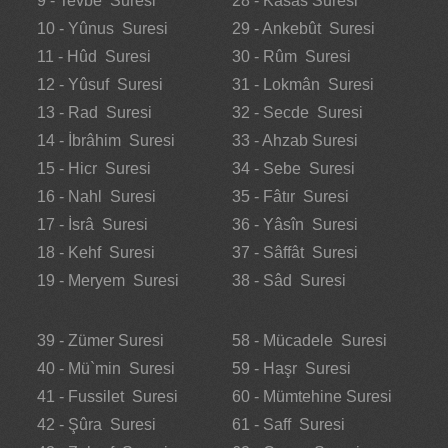
9 - Tevbe Suresi
28 - Kasas Suresi
10 - Yûnus Suresi
29 - Ankebût Suresi
11 - Hûd Suresi
30 - Rûm Suresi
12 - Yûsuf Suresi
31 - Lokmân Suresi
13 - Rad Suresi
32 - Secde Suresi
14 - İbrâhim Suresi
33 - Ahzab Suresi
15 - Hicr Suresi
34 - Sebe Suresi
16 - Nahl Suresi
35 - Fâtır Suresi
17 - İsrâ Suresi
36 - Yâsîn Suresi
18 - Kehf Suresi
37 - Sâffât Suresi
19 - Meryem Suresi
38 - Sâd Suresi
39 - Zümer Suresi
58 - Mücadele Suresi
40 - Mü`min Suresi
59 - Haşr Suresi
41 - Fussilet Suresi
60 - Mümtehine Suresi
42 - Şûra Suresi
61 - Saff Suresi