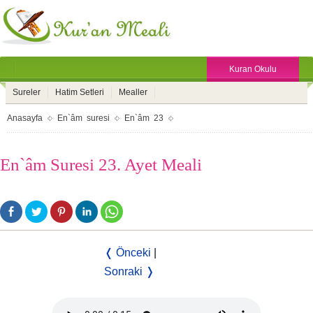
Kuran Okulu
Sureler
Hatim Setleri
Mealler
Anasayfa
En`âm suresi
En`âm 23
En`âm Suresi 23. Ayet Meali
❬ Önceki
|
Sonraki ❭