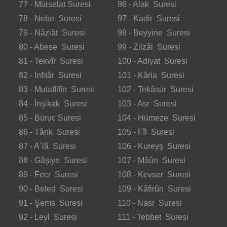
77 - Mürselat Suresi
96 - Alak Suresi
78 - Nebe Suresi
97 - Kadir Suresi
79 - Nâziât Suresi
98 - Beyyine Suresi
80 - Abese Suresi
99 - Zilzâl Suresi
81 - Tekvîr Suresi
100 - Adiyat Suresi
82 - İnfitâr Suresi
101 - Kâria Suresi
83 - Mutaffifîn Suresi
102 - Tekâsür Suresi
84 - İnşikak Suresi
103 - Asr Suresi
85 - Büruc Suresi
104 - Hümeze Suresi
86 - Târık Suresi
105 - Fîl Suresi
87 - A`lâ Suresi
106 - Kureyş Suresi
88 - Gâşiye Suresi
107 - Mâûn Suresi
89 - Fecr Suresi
108 - Kevser Suresi
90 - Beled Suresi
109 - Kâfirûn Suresi
91 - Şems Suresi
110 - Nasr Suresi
92 - Leyl Suresi
111 - Tebbet Suresi