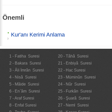
Önemli
Kur'anı Kerimi Anlama
1 - Fatiha Suresi
20 - Tâhâ Suresi
2 - Bakara Suresi
21 - Enbiyâ Suresi
3 - Âli İmrân Suresi
22 - Hac Suresi
4 - Nisâ Suresi
23 - Müminûn Suresi
5 - Mâide Suresi
24 - Nûr Suresi
6 - En`âm Suresi
25 - Furkân Suresi
7 - Araf Suresi
26 - Şuarâ Suresi
8 - Enfal Suresi
27 - Neml Suresi