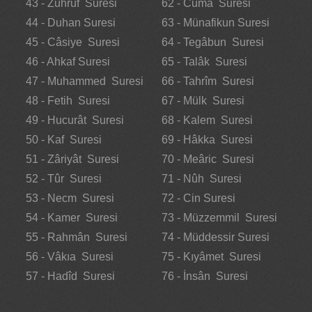
43 - Zuhruf Suresi
62 - Cuma Suresi
44 - Duhan Suresi
63 - Münafikun Suresi
45 - Câsiye Suresi
64 - Tegâbun Suresi
46 - Ahkaf Suresi
65 - Talâk Suresi
47 - Muhammed Suresi
66 - Tahrîm Suresi
48 - Fetih Suresi
67 - Mülk Suresi
49 - Hucurât Suresi
68 - Kalem Suresi
50 - Kaf Suresi
69 - Hâkka Suresi
51 - Zâriyât Suresi
70 - Meâric Suresi
52 - Tûr Suresi
71 - Nûh Suresi
53 - Necm Suresi
72 - Cin Suresi
54 - Kamer Suresi
73 - Müzzemmil Suresi
55 - Rahmân Suresi
74 - Müddessir Suresi
56 - Vâkıa Suresi
75 - Kıyâmet Suresi
57 - Hadîd Suresi
76 - İnsân Suresi