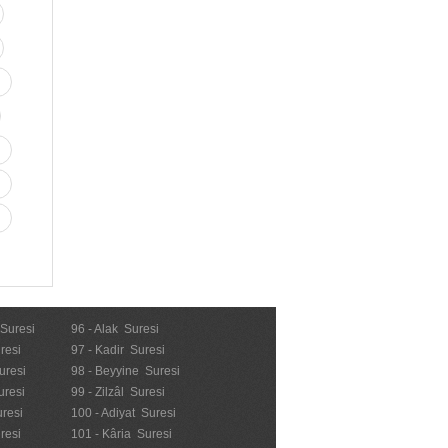
 Suresi
96 - Alak Suresi
resi
97 - Kadir Suresi
uresi
98 - Beyyine Suresi
uresi
99 - Zilzâl Suresi
uresi
100 - Adiyat Suresi
uresi
101 - Kâria Suresi