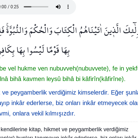
۬لٰٓئِكَ الَّذ۪ينَ اٰتَيْنَاهُمُ الْكِتَابَ وَالْحُكْمَ وَالنُّبُوَّةَۚ فَاِنْ
بِهَا قَوْمًا لَيْسُوا بِهَا بِكَافِ
âbe vel hukme ven nubuvveh(nubuvvete), fe in yekf
lnâ bihâ kavmen leysû bihâ bi kâfirîn(kâfirîne).
t ve peygamberlik verdiğimiz kimselerdir. Eğer şunl
yıp inkâr ederlerse, biz onları inkâr etmeyecek ol
vmi, onlara vekil kılmışızdır.
 kendilerine kitap, hikmet ve peygamberlik verdiğimiz