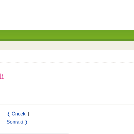
li
❬ Önceki
|
Sonraki ❭