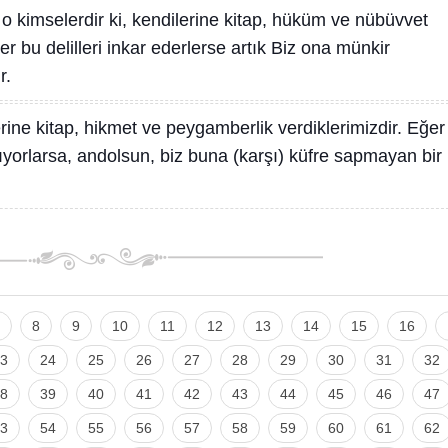
r o kimselerdir ki, kendilerine kitap, hüküm ve nübüvvet
er bu delilleri inkar ederlerse artık Biz ona münkir
r.
erine kitap, hikmet ve peygamberlik verdiklerimizdir. Eğer
ıyorlarsa, andolsun, biz buna (karşı) küfre sapmayan bir
8
9
10
11
12
13
14
15
16
3
24
25
26
27
28
29
30
31
32
8
39
40
41
42
43
44
45
46
47
3
54
55
56
57
58
59
60
61
62