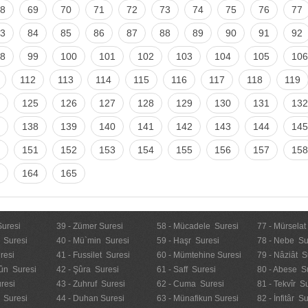
8
69
70
71
72
73
74
75
76
77
3
84
85
86
87
88
89
90
91
92
8
99
100
101
102
103
104
105
106
112
113
114
115
116
117
118
119
125
126
127
128
129
130
131
132
138
139
140
141
142
143
144
145
151
152
153
154
155
156
157
158
164
165
Suresi
39 - Zümer Suresi
58 - Mücadele Suresi
77 - Mürselat
 Suresi
40 - Mü`min Suresi
59 - Haşr Suresi
78 - Nebe Su
resi
41 - Fussilet Suresi
60 - Mümtehine Suresi
79 - Nâziât S
ûn Suresi
42 - Şûra Suresi
61 - Saff Suresi
80 - Abese S
resi
43 - Zuhruf Suresi
62 - Cuma Suresi
81 - Tekvîr S
 Suresi
44 - Duhan Suresi
63 - Münafikun Suresi
82 - İnfitâr S