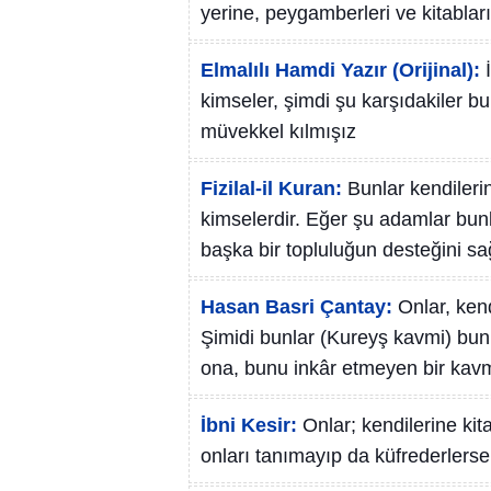
yerine, peygamberleri ve kitabları
Elmalılı Hamdi Yazır (Orijinal):
kimseler, şimdi şu karşıdakiler b
müvekkel kılmışız
Fizilal-il Kuran:
Bunlar kendileri
kimselerdir. Eğer şu adamlar bunl
başka bir topluluğun desteğini sağ
Hasan Basri Çantay:
Onlar, ken
Şimidi bunlar (Kureyş kavmi) bunla
ona, bunu inkâr etmeyen bir kavmi
İbni Kesir:
Onlar; kendilerine kit
onları tanımayıp da küfrederlerse