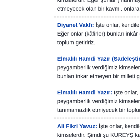
kimselerdir. Eğer şunlar (inanmaya
etmeyecek olan bir kavmi, onlara v
Diyanet Vakfı:
İşte onlar, kendil
Eğer onlar (kâfirler) bunları inkâ
toplum getiririz.
Elmalılı Hamdi Yazır (Sadeleştir
peygamberlik verdiğimiz kimseler!
bunları inkar etmeyen bir milleti g
Elmalılı Hamdi Yazır:
İşte onlar
peygamberlik verdiğimiz kimselerd
tanımamazlık etmiyecek bir toplum
Ali Fikri Yavuz:
İşte onlar, kend
kimselerdir. Şimdi şu KUREYŞ kav