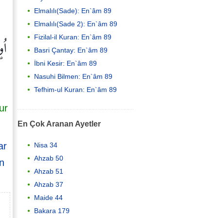
Elmalılı(Sade): En`âm 89
Elmalılı(Sade 2): En`âm 89
اُو
Fizilal-il Kuran: En`âm 89
Basri Çantay: En`âm 89
İbni Kesir: En`âm 89
Nasuhi Bilmen: En`âm 89
Tefhim-ul Kuran: En`âm 89
ur
En Çok Aranan Ayetler
ar
Nisa 34
Ahzab 50
an
Ahzab 51
Ahzab 37
Maide 44
Bakara 179