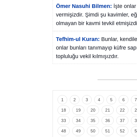
Ömer Nasuhi Bilmen:
İşte onla
vermişizdir. Şimdi şu kavimler, eğ
olmayan bir kavmi tevkil etmişizdi
Tefhim-ul Kuran:
Bunlar, kendil
onlar bunları tanımayıp küfre sap
topluluğu vekil kılmışızdır.
1
2
3
4
5
6
7
18
19
20
21
22
2
33
34
35
36
37
3
48
49
50
51
52
5