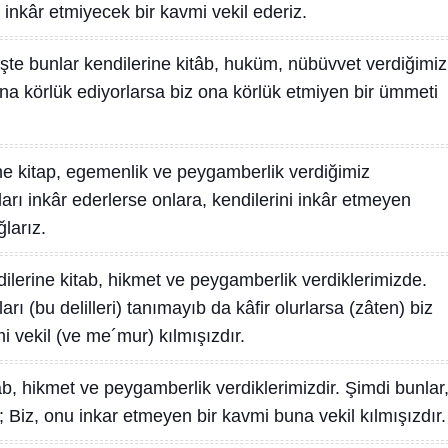
 inkâr etmiyecek bir kavmi vekil ederiz.
İşte bunlar kendilerine kitâb, huküm, nübüvvet verdiğimiz
una körlük ediyorlarsa biz ona körlük etmiyen bir ümmeti
ne kitap, egemenlik ve peygamberlik verdiğimiz
arı inkâr ederlerse onlara, kendilerini inkâr etmeyen
larız.
dilerine kitab, hikmet ve peygamberlik verdiklerimizde.
rı (bu delilleri) tanımayıb da kâfir olurlarsa (zâten) biz
 vekil (ve me´mur) kılmışızdır.
ab, hikmet ve peygamberlik verdiklerimizdir. Şimdi bunlar
; Biz, onu inkar etmeyen bir kavmi buna vekil kılmışızdır.