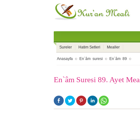
Sureler
Hatim Setleri
Mealler
Anasayfa
En`âm suresi
En`âm 89
En`âm Suresi 89. Ayet Mea