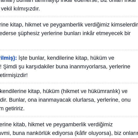
nlar) bunları tanımayıp inkâr ederlerse, biz onları inkâr
ekil kılmışızdır.
erine kitap, hikmet ve peygamberlik verdiğimiz kimselerdir
r ederse şüphesiz yerlerine bunları inkâr etmeyecek bir
ilmiş):
İşte bunlar, kendilerine kitap, hüküm ve
 Şimdi şu karşıdakiler buna inanmıyorlarsa, yerlerine
etirmişizdir!
, kendilerine kitap, hüküm (hikmet ve hükümranlık) ve
ir. Bunlar, ona inanmayacak olurlarsa, yerlerine, onu
 getiririz.
ilerine kitab, hikmet ve peygamberlik verdiğimiz
mi, buna nankörlük ediyorsa (kâfir oluyorsa), biz onları