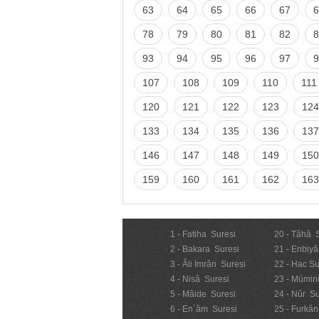
63
64
65
66
67
6
78
79
80
81
82
8
93
94
95
96
97
9
107
108
109
110
111
120
121
122
123
124
133
134
135
136
137
146
147
148
149
150
159
160
161
162
163
1 - Fatiha Suresi
20 - Tâhâ 
2 - Bakara Suresi
21 - Enbiyâ
3 - Âli İmrân Suresi
22 - Hac Su
4 - Nisâ Suresi
23 - Mümin
5 - Mâide Suresi
24 - Nûr Su
6 - En`âm Suresi
25 - Furkân