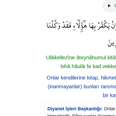
 يَكْفُرْ بِهَا هٰٓؤُ۬لَٓاءِ فَقَدْ وَكَّلْنَا
ر۪ينَ
Ulâikellezîne âteynâhumul kit
bihâ hâulâi fe kad vekke
Onlar kendilerine kitap, hikme
(inanmayanlar) bunları tanıma
bir ka
Diyanet İşleri Başkanlığı:
Onlar