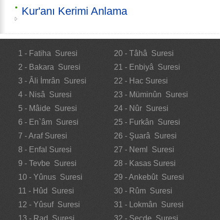
Kur'anı Kerimi Anlama
1 - Fatiha Suresi
20 - Tâhâ Suresi
2 - Bakara Suresi
21 - Enbiyâ Suresi
3 - Âli İmrân Suresi
22 - Hac Suresi
4 - Nisâ Suresi
23 - Müminûn Suresi
5 - Mâide Suresi
24 - Nûr Suresi
6 - En`âm Suresi
25 - Furkân Suresi
7 - Araf Suresi
26 - Şuarâ Suresi
8 - Enfal Suresi
27 - Neml Suresi
9 - Tevbe Suresi
28 - Kasas Suresi
10 - Yûnus Suresi
29 - Ankebût Suresi
11 - Hûd Suresi
30 - Rûm Suresi
12 - Yûsuf Suresi
31 - Lokmân Suresi
13 - Rad Suresi
32 - Secde Suresi