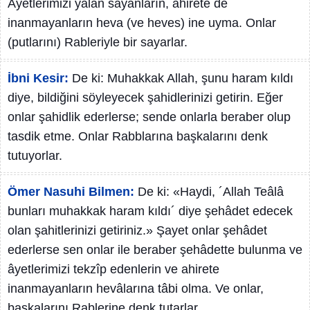
Âyetlerimizi yalan sayanların, âhirete de
inanmayanların heva (ve heves) ine uyma. Onlar
(putlarını) Rableriyle bir sayarlar.
İbni Kesir:
De ki: Muhakkak Allah, şunu haram kıldı
diye, bildiğini söyleyecek şahidlerinizi getirin. Eğer
onlar şahidlik ederlerse; sende onlarla beraber olup
tasdik etme. Onlar Rabblarına başkalarını denk
tutuyorlar.
Ömer Nasuhi Bilmen:
De ki: «Haydi, ´Allah Teâlâ
bunları muhakkak haram kıldı´ diye şehâdet edecek
olan şahitlerinizi getiriniz.» Şayet onlar şehâdet
ederlerse sen onlar ile beraber şehâdette bulunma ve
âyetlerimizi tekzîp edenlerin ve ahirete
inanmayanların hevâlarına tâbi olma. Ve onlar,
başkalarını Rablerine denk tutarlar.