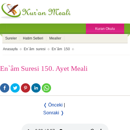
Kuran Okulu
Sureler
Hatim Setleri
Mealler
Anasayfa
En`âm suresi
En`âm 150
En`âm Suresi 150. Ayet Meali
❬ Önceki
|
Sonraki ❭