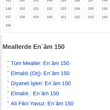
141
142
143
144
145
146
147
148
149
150
151
152
153
154
155
156
157
158
159
160
161
162
163
164
165
Meallerde En`âm 150
Tüm Mealler: En`âm 150
Elmalılı (Orj): En`âm 150
Diyanet İşleri: En`âm 150
Elmalılı : En`âm 150
Ali Fikri Yavuz: En`âm 150