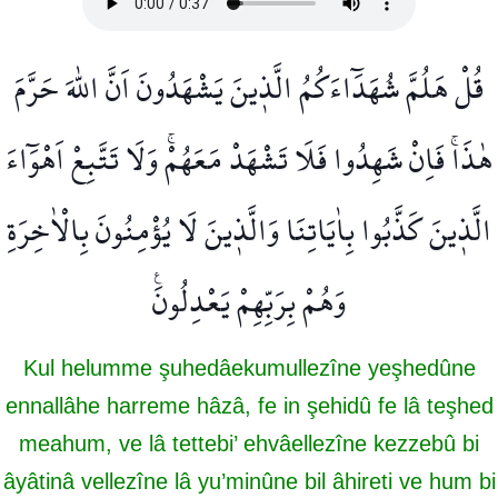
قُلْ هَلُمَّ شُهَدَٓاءَكُمُ الَّذ۪ينَ يَشْهَدُونَ اَنَّ اللّٰهَ حَرَّمَ
هٰذَاۚ فَاِنْ شَهِدُوا فَلَا تَشْهَدْ مَعَهُمْۚ وَلَا تَتَّبِعْ اَهْوَٓاءَ
الَّذ۪ينَ كَذَّبُوا بِاٰيَاتِنَا وَالَّذ۪ينَ لَا يُؤْمِنُونَ بِالْاٰخِرَةِ
وَهُمْ بِرَبِّهِمْ يَعْدِلُونَ۟
Kul helumme şuhedâekumullezîne yeşhedûne
ennallâhe harreme hâzâ, fe in şehidû fe lâ teşhed
meahum, ve lâ tettebi’ ehvâellezîne kezzebû bi
âyâtinâ vellezîne lâ yu’minûne bil âhireti ve hum bi