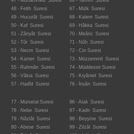
47 - Muhammed Suresi
66 - Tahrîm Suresi
48 - Fetih Suresi
67 - Mülk Suresi
49 - Hucurât Suresi
68 - Kalem Suresi
50 - Kaf Suresi
69 - Hâkka Suresi
51 - Zâriyât Suresi
70 - Meâric Suresi
52 - Tûr Suresi
71 - Nûh Suresi
53 - Necm Suresi
72 - Cin Suresi
54 - Kamer Suresi
73 - Müzzemmil Suresi
55 - Rahmân Suresi
74 - Müddessir Suresi
56 - Vâkıa Suresi
75 - Kıyâmet Suresi
57 - Hadîd Suresi
76 - İnsân Suresi
77 - Mürselat Suresi
96 - Alak Suresi
78 - Nebe Suresi
97 - Kadir Suresi
79 - Nâziât Suresi
98 - Beyyine Suresi
80 - Abese Suresi
99 - Zilzâl Suresi