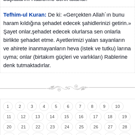
Tefhim-ul Kuran:
De ki: «Gerçekten Allah´ın bunu
haram kıldığına şehadet edecek şahidlerinizi getirin.»
Şayet onlar,şehadet edecek olurlarsa sen onlarla
birlikte şehadet etme. Ayetlerimizi yalan sayanların
ve ahirete inanmayanların heva (istek ve tutku) larına
uyma; onlar (birtakım güçleri ve varlıkları) Rablerine
denk tutmaktadırlar.
1
2
3
4
5
6
7
8
9
10
11
12
13
14
15
16
17
18
19
20
21
22
23
24
25
26
27
28