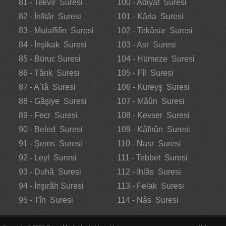
81 - Tekvîr Suresi
100 - Adiyat Suresi
82 - İnfitâr Suresi
101 - Kâria Suresi
83 - Mutaffifîn Suresi
102 - Tekâsür Suresi
84 - İnşikak Suresi
103 - Asr Suresi
85 - Büruc Suresi
104 - Hümeze Suresi
86 - Târık Suresi
105 - Fîl Suresi
87 - A`lâ Suresi
106 - Kureyş Suresi
88 - Gâşiye Suresi
107 - Mâûn Suresi
89 - Fecr Suresi
108 - Kevser Suresi
90 - Beled Suresi
109 - Kâfirûn Suresi
91 - Şems Suresi
110 - Nasr Suresi
92 - Leyl Suresi
111 - Tebbet Suresi
93 - Duhâ Suresi
112 - İhlâs Suresi
94 - İnşirâh Suresi
113 - Felak Suresi
95 - Tîn Suresi
114 - Nâs Suresi