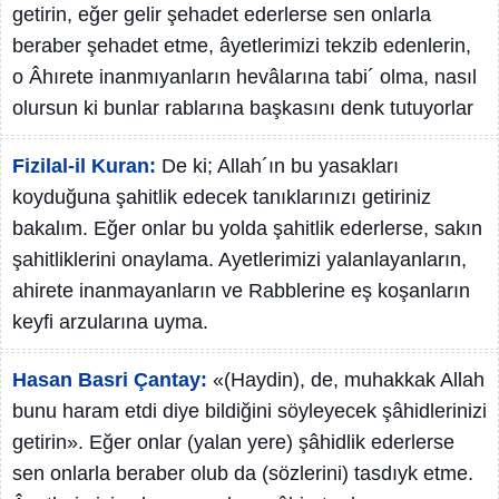
getirin, eğer gelir şehadet ederlerse sen onlarla
beraber şehadet etme, âyetlerimizi tekzib edenlerin,
o Âhırete inanmıyanların hevâlarına tabi´ olma, nasıl
olursun ki bunlar rablarına başkasını denk tutuyorlar
Fizilal-il Kuran:
De ki; Allah´ın bu yasakları
koyduğuna şahitlik edecek tanıklarınızı getiriniz
bakalım. Eğer onlar bu yolda şahitlik ederlerse, sakın
şahitliklerini onaylama. Ayetlerimizi yalanlayanların,
ahirete inanmayanların ve Rabblerine eş koşanların
keyfi arzularına uyma.
Hasan Basri Çantay:
«(Haydin), de, muhakkak Allah
bunu haram etdi diye bildiğini söyleyecek şâhidlerinizi
getirin». Eğer onlar (yalan yere) şâhidlik ederlerse
sen onlarla beraber olub da (sözlerini) tasdıyk etme.