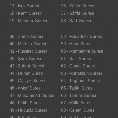
17 - İsrâ Suresi
36 - Yâsîn Suresi
18 - Kehf Suresi
37 - Sâffât Suresi
19 - Meryem Suresi
38 - Sâd Suresi
39 - Zümer Suresi
58 - Mücadele Suresi
40 - Mü`min Suresi
59 - Haşr Suresi
41 - Fussilet Suresi
60 - Mümtehine Suresi
42 - Şûra Suresi
61 - Saff Suresi
43 - Zuhruf Suresi
62 - Cuma Suresi
44 - Duhan Suresi
63 - Münafikun Suresi
45 - Câsiye Suresi
64 - Tegâbun Suresi
46 - Ahkaf Suresi
65 - Talâk Suresi
47 - Muhammed Suresi
66 - Tahrîm Suresi
48 - Fetih Suresi
67 - Mülk Suresi
49 - Hucurât Suresi
68 - Kalem Suresi
50 - Kaf Suresi
69 - Hâkka Suresi