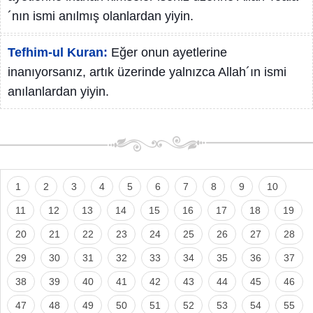
´nın ismi anılmış olanlardan yiyin.
Tefhim-ul Kuran:
Eğer onun ayetlerine
inanıyorsanız, artık üzerinde yalnızca Allah´ın ismi
anılanlardan yiyin.
1
2
3
4
5
6
7
8
9
10
11
12
13
14
15
16
17
18
19
20
21
22
23
24
25
26
27
28
29
30
31
32
33
34
35
36
37
38
39
40
41
42
43
44
45
46
47
48
49
50
51
52
53
54
55