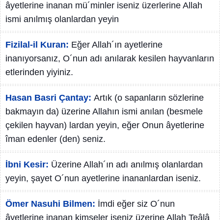
âyetlerine inanan mü´minler iseniz üzerlerine Allah
ismi anılmış olanlardan yeyin
Fizilal-il Kuran:
Eğer Allah´ın ayetlerine
inanıyorsanız, O´nun adı anılarak kesilen hayvanların
etlerinden yiyiniz.
Hasan Basri Çantay:
Artık (o sapanların sözlerine
bakmayın da) üzerine Allahın ismi anılan (besmele
çekilen hayvan) lardan yeyin, eğer Onun âyetlerine
îman edenler (den) seniz.
İbni Kesir:
Üzerine Allah´ın adı anılmış olanlardan
yeyin, şayet O´nun ayetlerine inananlardan iseniz.
Ömer Nasuhi Bilmen:
İmdi eğer siz O´nun
âyetlerine inanan kimseler iseniz üzerine Allah Teâlâ