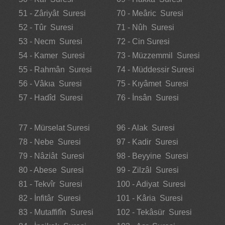
51 - Zâriyât Suresi
70 - Meâric Suresi
52 - Tûr Suresi
71 - Nûh Suresi
53 - Necm Suresi
72 - Cin Suresi
54 - Kamer Suresi
73 - Müzzemmil Suresi
55 - Rahmân Suresi
74 - Müddessir Suresi
56 - Vâkıa Suresi
75 - Kıyâmet Suresi
57 - Hadîd Suresi
76 - İnsân Suresi
77 - Mürselat Suresi
96 - Alak Suresi
78 - Nebe Suresi
97 - Kadir Suresi
79 - Nâziât Suresi
98 - Beyyine Suresi
80 - Abese Suresi
99 - Zilzâl Suresi
81 - Tekvîr Suresi
100 - Adiyat Suresi
82 - İnfitâr Suresi
101 - Kâria Suresi
83 - Mutaffifîn Suresi
102 - Tekâsür Suresi