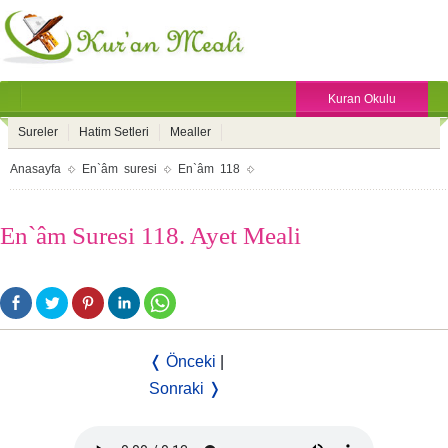
Kuran Okulu
Sureler
Hatim Setleri
Mealler
Anasayfa
En`âm suresi
En`âm 118
En`âm Suresi 118. Ayet Meali
❬ Önceki
|
Sonraki ❭