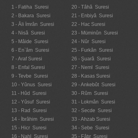
1 - Fatiha Suresi
20 - Tâhâ Suresi
2 - Bakara Suresi
21 - Enbiyâ Suresi
3 - Âli İmrân Suresi
22 - Hac Suresi
4 - Nisâ Suresi
23 - Müminûn Suresi
5 - Mâide Suresi
24 - Nûr Suresi
6 - En`âm Suresi
25 - Furkân Suresi
7 - Araf Suresi
26 - Şuarâ Suresi
8 - Enfal Suresi
27 - Neml Suresi
9 - Tevbe Suresi
28 - Kasas Suresi
10 - Yûnus Suresi
29 - Ankebût Suresi
11 - Hûd Suresi
30 - Rûm Suresi
12 - Yûsuf Suresi
31 - Lokmân Suresi
13 - Rad Suresi
32 - Secde Suresi
14 - İbrâhim Suresi
33 - Ahzab Suresi
15 - Hicr Suresi
34 - Sebe Suresi
16 - Nahl Suresi
35 - Fâtır Suresi