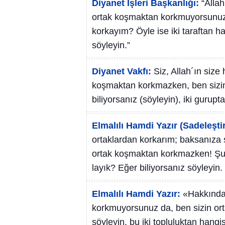
Diyanet İşleri Başkanlığı:
“Allah
ortak koşmaktan korkmuyorsunuz 
korkayım? Öyle ise iki taraftan h
söyleyin.”
Diyanet Vakfı:
Siz, Allah´ın size
koşmaktan korkmazken, ben sizin
biliyorsanız (söyleyin), iki guru
Elmalılı Hamdi Yazır (Sadeleştir
ortaklardan korkarım; baksanıza si
ortak koşmaktan korkmazken! Şu 
layık? Eğer biliyorsanız söyleyin.
Elmalılı Hamdi Yazır:
«Hakkında 
korkmuyorsunuz da, ben sizin ort
söyleyin, bu iki topluluktan hangi