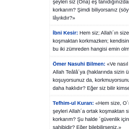
şeyleri siz (Ona) eş tanıdığınız
korkarım? Şimdi biliyorsanız (sö
lâyıkdır?»
İbni Kesir:
Hem siz; Allah´ın size
koşmaktan korkmazken; kendisine
bu iki zümreden hangisi emin olma
Ömer Nasuhi Bilmen:
«Ve nasıl
Allah Teâlâ´ya (haklarında sizin ü
koşuyorsunuz da, korkmuyorsunuz
daha haklıdır? Eğer siz bilir kims
Tefhim-ul Kuran:
«Hem size, O´nu
şeyleri Allah´a ortak koşmaktan s
korkarım? Şu halde ´güvenlik içi
sahibidir? Eğer bilebilirseniz.»