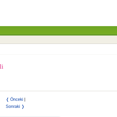
li
❬ Önceki
|
Sonraki ❭