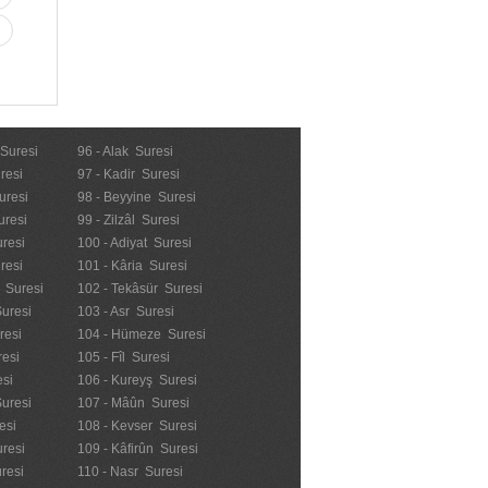
 Suresi
96 - Alak Suresi
resi
97 - Kadir Suresi
uresi
98 - Beyyine Suresi
uresi
99 - Zilzâl Suresi
uresi
100 - Adiyat Suresi
uresi
101 - Kâria Suresi
n Suresi
102 - Tekâsür Suresi
Suresi
103 - Asr Suresi
resi
104 - Hümeze Suresi
resi
105 - Fîl Suresi
esi
106 - Kureyş Suresi
Suresi
107 - Mâûn Suresi
esi
108 - Kevser Suresi
resi
109 - Kâfirûn Suresi
resi
110 - Nasr Suresi