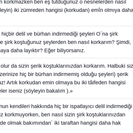
dan korkmazken ben eş tutduğunuz o nesnelerden nasıl
yleyin) iki zümreden hangisi (korkudan) emîn olmıya dah
 hiçbir delil ve bürhan indirmediği şeyleri O´na şirk
 şirk koştuğunuz şeylerden ben nasıl korkarım? Şimdi,
ya daha layıktır? Eğer biliyorsanız.
 olur da sizin şerik koştuklarınızdan korkarım. Halbuki si
zerinize hiç bir bürhan indirmemiş olduğu şeyleri) şerik
! Artık korkudan emin olmaya bu iki tâifeden hangisi
eler iseniz (söyleyin bakalım ).»
n kendileri hakkında hiç bir ispatlayıcı delil indirmediği
iz korkmuyorken, ben nasıl sizin şirk koştuklarınızdan
nde olmak bakımından´ iki taraftan hangisi daha hak