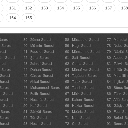
151
152
153
154
155
156
157
158
164
165
Suresi
39 - Zümer Suresi
58 - Mücadele Suresi
77 - Mürselat
 Suresi
40 - Mü`min Suresi
59 - Haşr Suresi
78 - Nebe Su
resi
41 - Fussilet Suresi
60 - Mümtehine Suresi
79 - Nâziât S
ûn Suresi
42 - Şûra Suresi
61 - Saff Suresi
80 - Abese S
resi
43 - Zuhruf Suresi
62 - Cuma Suresi
81 - Tekvîr S
 Suresi
44 - Duhan Suresi
63 - Münafikun Suresi
82 - İnfitâr S
 Suresi
45 - Câsiye Suresi
64 - Tegâbun Suresi
83 - Mutaffifî
Suresi
46 - Ahkaf Suresi
65 - Talâk Suresi
84 - İnşikak 
Suresi
47 - Muhammed Suresi
66 - Tahrîm Suresi
85 - Büruc Su
t Suresi
48 - Fetih Suresi
67 - Mülk Suresi
86 - Târık Su
uresi
49 - Hucurât Suresi
68 - Kalem Suresi
87 - A`lâ Sur
n Suresi
50 - Kaf Suresi
69 - Hâkka Suresi
88 - Gâşiye 
 Suresi
51 - Zâriyât Suresi
70 - Meâric Suresi
89 - Fecr Sur
Suresi
52 - Tûr Suresi
71 - Nûh Suresi
90 - Beled Su
Suresi
53 - Necm Suresi
72 - Cin Suresi
91 - Şems Su