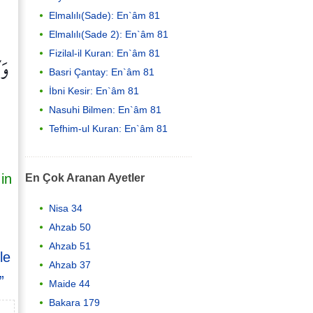
Elmalılı(Sade): En`âm 81
Elmalılı(Sade 2): En`âm 81
وَ
Fizilal-il Kuran: En`âm 81
Basri Çantay: En`âm 81
İbni Kesir: En`âm 81
Nasuhi Bilmen: En`âm 81
Tefhim-ul Kuran: En`âm 81
in
En Çok Aranan Ayetler
Nisa 34
Ahzab 50
Ahzab 51
le
Ahzab 37
”
Maide 44
Bakara 179