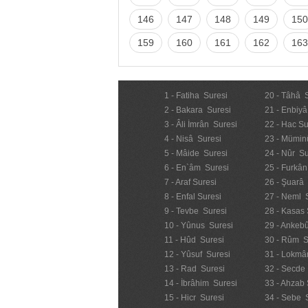
146
147
148
149
150
159
160
161
162
163
1 - Fatiha Suresi
20 - Tâhâ 
2 - Bakara Suresi
21 - Enbiyâ
3 - Âli İmrân Suresi
22 - Hac Su
4 - Nisâ Suresi
23 - Mümin
5 - Mâide Suresi
24 - Nûr Su
6 - En`âm Suresi
25 - Furkân
7 - Araf Suresi
26 - Şuarâ
8 - Enfal Suresi
27 - Neml 
9 - Tevbe Suresi
28 - Kasas 
10 - Yûnus Suresi
29 - Ankebû
11 - Hûd Suresi
30 - Rûm S
12 - Yûsuf Suresi
31 - Lokmâ
13 - Rad Suresi
32 - Secde
14 - İbrâhim Suresi
33 - Ahzab 
15 - Hicr Suresi
34 - Sebe 