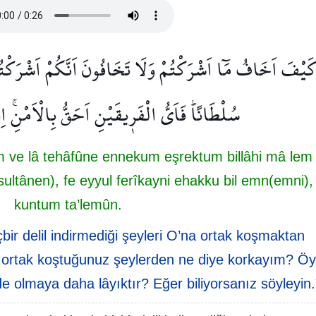
كَيْفَ اَخَافُ مَٓا اَشْرَكْتُمْ وَلَا تَخَافُونَ اَنَّكُمْ اَشْرَكْتُمْ ب
سُلْطَانًاۜ فَاَيُّ الْفَر۪يقَيْنِ اَحَقُّ بِالْاَمْنِۚ اِ
 ve lâ tehâfûne ennekum eşrektum billâhi mâ lem
ultânen), fe eyyul ferîkayni ehakku bil emn(emni), 
kuntum ta’lemûn.
çbir delil indirmediği şeyleri O’na ortak koşmaktan
 ortak koştuğunuz şeylerden ne diye korkayım? Öy
de olmaya daha lâyıktır? Eğer biliyorsanız söyleyin.