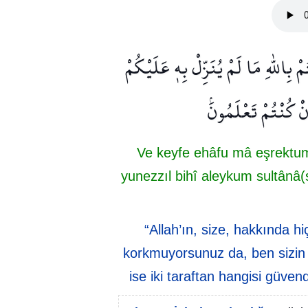
ِاللّٰهِ مَا لَمْ يُنَزِّلْ بِه۪ عَلَيْكُمْ
نْ كُنْتُمْ تَعْلَمُونَۢ
Ve keyfe ehâfu mâ eşrektum
yunezzıl bihî aleykum sultânâ(s
“Allah’ın, size, hakkında hi
korkmuyorsunuz da, ben sizin
ise iki taraftan hangisi güven