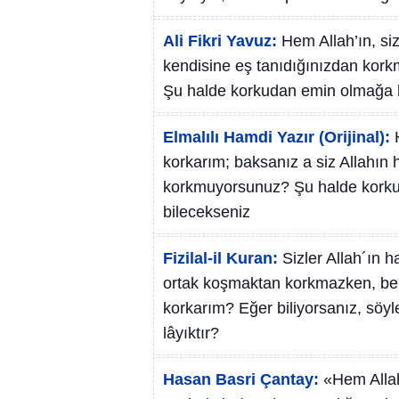
Ali Fikri Yavuz:
Hem Allah’ın, size
kendisine eş tanıdığınızdan kork
Şu halde korkudan emin olmağa ha
Elmalılı Hamdi Yazır (Orijinal):
korkarım; baksanız a siz Allahın 
korkmuyorsunuz? Şu halde korkud
bilecekseniz
Fizilal-il Kuran:
Sizler Allah´ın 
ortak koşmaktan korkmazken, ben
korkarım? Eğer biliyorsanız, söy
lâyıktır?
Hasan Basri Çantay:
«Hem Allah