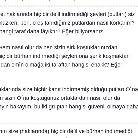
, haklarında hiç bir delil indirmediği şeyleri (putları) siz
mazken, ben, o eş tanıdığınız putlardan nasıl korkarım?
ngi taraf daha lâyıktır? Eğer biliyorsanız.
Hem nasıl olur da ben sizin şirk koştuklarınızdan
hiç bir bürhan indirmediği şeyleri ona şerik koşmaktan
an emîn olmağa iki taraftan hangisi ehakk? Eğer
haklarında size hiçbir kanıt indirmemiş olduğu putları O´na
 sizin O´na koştuğunuz ortaklardan nasıl olur da
leyin bakayım, bu iki gruptan hangisi güvenli olmaya dah
ın size (haklarında) hiç bir delîl ve bürhan indirmediği