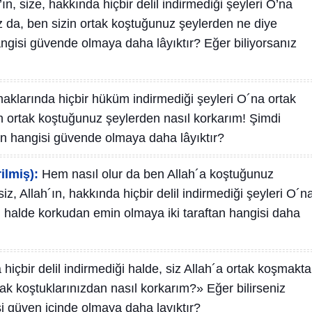
’ın, size, hakkında hiçbir delil indirmediği şeyleri O’na
da, ben sizin ortak koştuğunuz şeylerden ne diye
angisi güvende olmaya daha lâyıktır? Eğer biliyorsanız
 haklarında hiçbir hüküm indirmediği şeyleri O´na ortak
 ortak koştuğunuz şeylerden nasıl korkarım! Şimdi
ptan hangisi güvende olmaya daha lâyıktır?
ilmiş):
Hem nasıl olur da ben Allah´a koştuğunuz
z, Allah´ın, hakkında hiçbir delil indirmediği şeyleri O´n
halde korkudan emin olmaya iki taraftan hangisi daha
hiçbir delil indirmediği halde, siz Allah´a ortak koşmakt
ak koştuklarınızdan nasıl korkarım?» Eğer bilirseniz
si güven içinde olmaya daha layıktır?