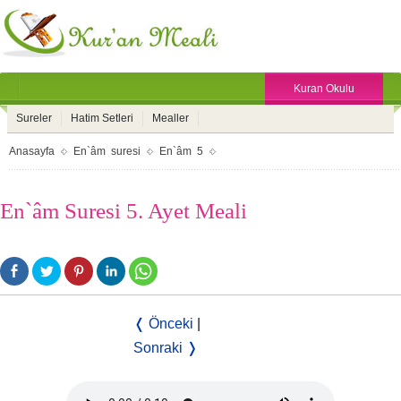
Kuran Okulu
Sureler
Hatim Setleri
Mealler
Anasayfa
En`âm suresi
En`âm 5
En`âm Suresi 5. Ayet Meali
❬ Önceki
|
Sonraki ❭