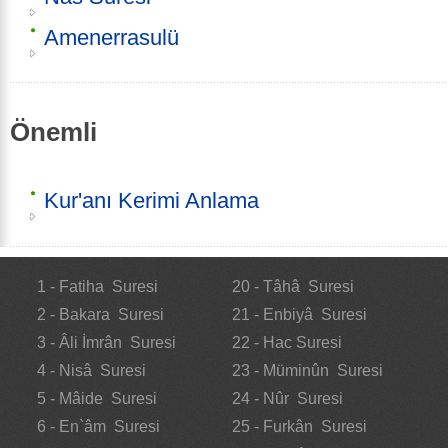
Amenerrasulü
Önemli
Kur'anı Kerimi Anlama
1 - Fatiha Suresi
20 - Tâhâ Suresi
2 - Bakara Suresi
21 - Enbiyâ Suresi
3 - Âli İmrân Suresi
22 - Hac Suresi
4 - Nisâ Suresi
23 - Müminûn Suresi
5 - Mâide Suresi
24 - Nûr Suresi
6 - En`âm Suresi
25 - Furkân Suresi