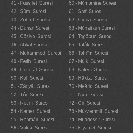
41 - Fussilet Suresi
60 - Mümtehine Suresi
42 - Şûra Suresi
61 - Saff Suresi
43 - Zuhruf Suresi
62 - Cuma Suresi
44 - Duhan Suresi
63 - Münafikun Suresi
45 - Câsiye Suresi
64 - Tegâbun Suresi
46 - Ahkaf Suresi
65 - Talâk Suresi
47 - Muhammed Suresi
66 - Tahrîm Suresi
48 - Fetih Suresi
67 - Mülk Suresi
49 - Hucurât Suresi
68 - Kalem Suresi
50 - Kaf Suresi
69 - Hâkka Suresi
51 - Zâriyât Suresi
70 - Meâric Suresi
52 - Tûr Suresi
71 - Nûh Suresi
53 - Necm Suresi
72 - Cin Suresi
54 - Kamer Suresi
73 - Müzzemmil Suresi
55 - Rahmân Suresi
74 - Müddessir Suresi
56 - Vâkıa Suresi
75 - Kıyâmet Suresi