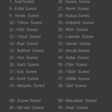
7 - Araf Suresi
26 - Şuarâ Suresi
8 - Enfal Suresi
27 - Neml Suresi
9 - Tevbe Suresi
28 - Kasas Suresi
10 - Yûnus Suresi
29 - Ankebût Suresi
11 - Hûd Suresi
30 - Rûm Suresi
12 - Yûsuf Suresi
31 - Lokmân Suresi
13 - Rad Suresi
32 - Secde Suresi
14 - İbrâhim Suresi
33 - Ahzab Suresi
15 - Hicr Suresi
34 - Sebe Suresi
16 - Nahl Suresi
35 - Fâtır Suresi
17 - İsrâ Suresi
36 - Yâsîn Suresi
18 - Kehf Suresi
37 - Sâffât Suresi
19 - Meryem Suresi
38 - Sâd Suresi
39 - Zümer Suresi
58 - Mücadele Suresi
40 - Mü`min Suresi
59 - Haşr Suresi