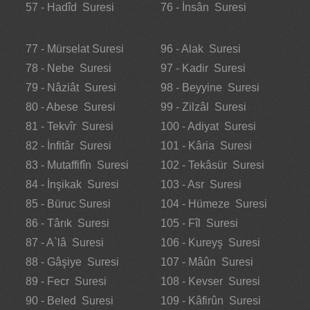
57 - Hadîd Suresi
76 - İnsân Suresi
77 - Mürselat Suresi
96 - Alak Suresi
78 - Nebe Suresi
97 - Kadir Suresi
79 - Nâziât Suresi
98 - Beyyine Suresi
80 - Abese Suresi
99 - Zilzâl Suresi
81 - Tekvîr Suresi
100 - Adiyat Suresi
82 - İnfitâr Suresi
101 - Kâria Suresi
83 - Mutaffifîn Suresi
102 - Tekâsür Suresi
84 - İnşikak Suresi
103 - Asr Suresi
85 - Büruc Suresi
104 - Hümeze Suresi
86 - Târık Suresi
105 - Fîl Suresi
87 - A`lâ Suresi
106 - Kureyş Suresi
88 - Gâşiye Suresi
107 - Mâûn Suresi
89 - Fecr Suresi
108 - Kevser Suresi
90 - Beled Suresi
109 - Kâfirûn Suresi