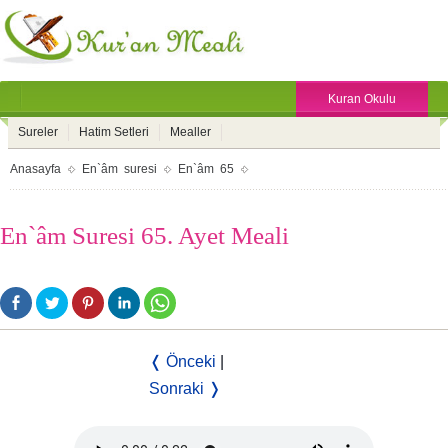
Kuran Okulu
Sureler
Hatim Setleri
Mealler
Anasayfa
En`âm suresi
En`âm 65
En`âm Suresi 65. Ayet Meali
❬ Önceki
|
Sonraki ❭