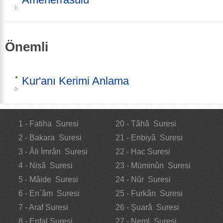
Önemli
Kur'anı Kerimi Anlama
1 - Fatiha Suresi
20 - Tâhâ Suresi
2 - Bakara Suresi
21 - Enbiyâ Suresi
3 - Âli İmrân Suresi
22 - Hac Suresi
4 - Nisâ Suresi
23 - Müminûn Suresi
5 - Mâide Suresi
24 - Nûr Suresi
6 - En`âm Suresi
25 - Furkân Suresi
7 - Araf Suresi
26 - Şuarâ Suresi
8 - Enfal Suresi
27 - Neml Suresi