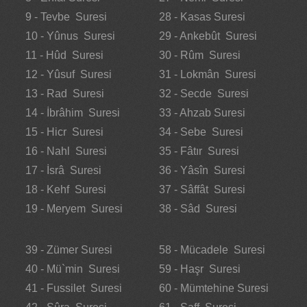
9 - Tevbe Suresi
28 - Kasas Suresi
10 - Yûnus Suresi
29 - Ankebût Suresi
11 - Hûd Suresi
30 - Rûm Suresi
12 - Yûsuf Suresi
31 - Lokmân Suresi
13 - Rad Suresi
32 - Secde Suresi
14 - İbrâhim Suresi
33 - Ahzab Suresi
15 - Hicr Suresi
34 - Sebe Suresi
16 - Nahl Suresi
35 - Fâtır Suresi
17 - İsrâ Suresi
36 - Yâsîn Suresi
18 - Kehf Suresi
37 - Sâffât Suresi
19 - Meryem Suresi
38 - Sâd Suresi
39 - Zümer Suresi
58 - Mücadele Suresi
40 - Mü`min Suresi
59 - Haşr Suresi
41 - Fussilet Suresi
60 - Mümtehine Suresi