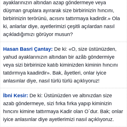
ayaklarınızın altından azap göndermeye veya
düşman gruplara ayırarak size birbirinizin hıncını,
birbirinizin terörünü, acısını tattırmaya kadirdir.» Ola
ki, anlarlar diye, ayetlerimizi çeşitli açılardan nasıl
açıkladığımızı görüyor musun?
Hasan Basri Çantay:
De ki: «O, size üstünüzden,
yahud ayaklarınızın altından bir azâb göndermiye
veya sizi birbirinize katıb kiminizden kiminin hıncını
tatdırmıya kaadirdir». Bak, âyetleri, onlar iyice
anlasınlar diye, nasıl türlü türlü açıklıyoruz!
İbni Kesir:
De ki: Üstünüzden ve altınızdan size
azab göndermeye, sizi fırka fırka yapıp kiminizin
hıncını kimine tattırmaya Kadir olan O´dur. Bak; onlar
iyice anlasınlar diye ayetlerimizi nasıl açıklıyoruz.