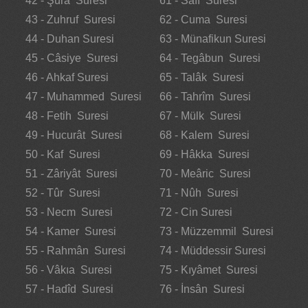
42 - Şûra Suresi
61 - Saff Suresi
43 - Zuhruf Suresi
62 - Cuma Suresi
44 - Duhan Suresi
63 - Münafikun Suresi
45 - Câsiye Suresi
64 - Tegâbun Suresi
46 - Ahkaf Suresi
65 - Talâk Suresi
47 - Muhammed Suresi
66 - Tahrîm Suresi
48 - Fetih Suresi
67 - Mülk Suresi
49 - Hucurât Suresi
68 - Kalem Suresi
50 - Kaf Suresi
69 - Hâkka Suresi
51 - Zâriyât Suresi
70 - Meâric Suresi
52 - Tûr Suresi
71 - Nûh Suresi
53 - Necm Suresi
72 - Cin Suresi
54 - Kamer Suresi
73 - Müzzemmil Suresi
55 - Rahmân Suresi
74 - Müddessir Suresi
56 - Vâkıa Suresi
75 - Kıyâmet Suresi
57 - Hadîd Suresi
76 - İnsân Suresi