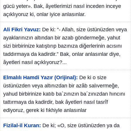
gücü yeter». Bak, âyetlerimizi nasıl inceden inceye
açıklıyoruz ki, onlar iyice anlasınlar.
Ali Fikri Yavuz:
De ki: “- Allah, size üstünüzden veya
ayaklarınızın altından bir azab göndermeğe, yahut
sizi birbirinize katıştırıp bazınıza diğerlerinin acısını
taddırmaya da kadirdir.” Bak, onlar anlasınlar diye,
âyetleri nasıl açıklıyoruz?...
Elmalılı Hamdi Yazır (Orijinal):
De ki o size
üstünüzden veya altınızdan bir azâb salıvermeğe,
yahud birbirinize katıb ba´zınızın ba´zınızdan hıncını
tattırmaya da kadirdir, bak âyetleri nasıl tasrîf
ediyoruz, gerek ki fıkhiyle anlasınlar
Fizilal-il Kuran:
De ki; «O, size üstünüzden ya da