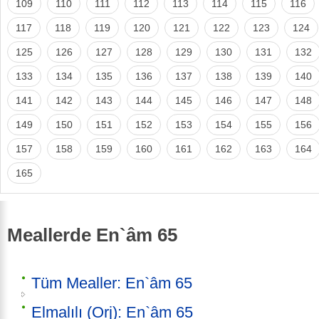
109
110
111
112
113
114
115
116
117
118
119
120
121
122
123
124
125
126
127
128
129
130
131
132
133
134
135
136
137
138
139
140
141
142
143
144
145
146
147
148
149
150
151
152
153
154
155
156
157
158
159
160
161
162
163
164
165
Meallerde En`âm 65
Tüm Mealler: En`âm 65
Elmalılı (Orj): En`âm 65