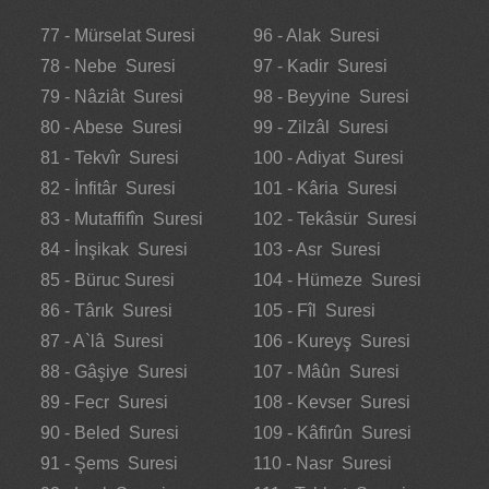
77 - Mürselat Suresi
96 - Alak Suresi
78 - Nebe Suresi
97 - Kadir Suresi
79 - Nâziât Suresi
98 - Beyyine Suresi
80 - Abese Suresi
99 - Zilzâl Suresi
81 - Tekvîr Suresi
100 - Adiyat Suresi
82 - İnfitâr Suresi
101 - Kâria Suresi
83 - Mutaffifîn Suresi
102 - Tekâsür Suresi
84 - İnşikak Suresi
103 - Asr Suresi
85 - Büruc Suresi
104 - Hümeze Suresi
86 - Târık Suresi
105 - Fîl Suresi
87 - A`lâ Suresi
106 - Kureyş Suresi
88 - Gâşiye Suresi
107 - Mâûn Suresi
89 - Fecr Suresi
108 - Kevser Suresi
90 - Beled Suresi
109 - Kâfirûn Suresi
91 - Şems Suresi
110 - Nasr Suresi