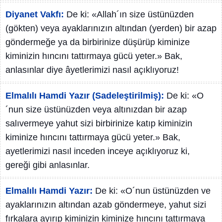
Diyanet Vakfı:
De ki: «Allah´ın size üstünüzden
(gökten) veya ayaklarınızın altından (yerden) bir azap
göndermeğe ya da birbirinize düşürüp kiminize
kiminizin hıncını tattırmaya gücü yeter.» Bak,
anlasınlar diye âyetlerimizi nasıl açıklıyoruz!
Elmalılı Hamdi Yazır (Sadeleştirilmiş):
De ki: «O
´nun size üstünüzden veya altınızdan bir azap
salıvermeye yahut sizi birbirinize katıp kiminizin
kiminize hıncını tattırmaya gücü yeter.» Bak,
ayetlerimizi nasıl inceden inceye açıklıyoruz ki,
gereği gibi anlasınlar.
Elmalılı Hamdi Yazır:
De ki: «O´nun üstünüzden ve
ayaklarınızın altından azab göndermeye, yahut sizi
fırkalara ayırıp kiminizin kiminize hıncını tattırmaya