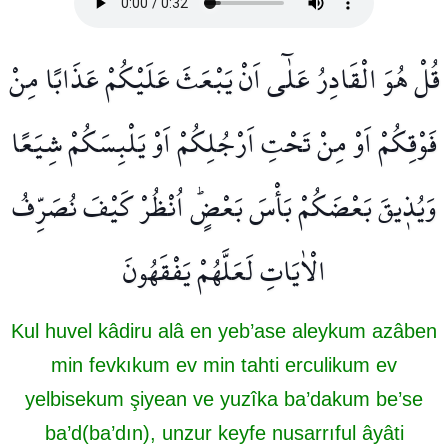
قُلْ هُوَ الْقَادِرُ عَلٰٓى اَنْ يَبْعَثَ عَلَيْكُمْ عَذَابًا مِنْ
فَوْقِكُمْ اَوْ مِنْ تَحْتِ اَرْجُلِكُمْ اَوْ يَلْبِسَكُمْ شِيَعًا
وَيُذ۪يقَ بَعْضَكُمْ بَأْسَ بَعْضٍۜ اُنْظُرْ كَيْفَ نُصَرِّفُ
الْاٰيَاتِ لَعَلَّهُمْ يَفْقَهُونَ
Kul huvel kâdiru alâ en yeb’ase aleykum azâben
min fevkıkum ev min tahti erculikum ev
yelbisekum şiyean ve yuzîka ba’dakum be’se
ba’d(ba’dın), unzur keyfe nusarrıful âyâti