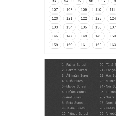
93
94
95
96
97
9
107
108
109
110
111
120
121
122
123
124
133
134
135
136
137
146
147
148
149
150
159
160
161
162
163
1 - Fatiha Suresi
20 - Tâhâ 
2 - Bakara Suresi
21 - Enbiyâ
3 - Âli İmrân Suresi
22 - Hac Su
4 - Nisâ Suresi
23 - Mümin
5 - Mâide Suresi
24 - Nûr Su
6 - En`âm Suresi
25 - Furkân
7 - Araf Suresi
26 - Şuarâ
8 - Enfal Suresi
27 - Neml 
9 - Tevbe Suresi
28 - Kasas 
10 - Yûnus Suresi
29 - Ankebû