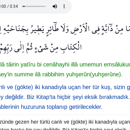
َا مِنْ دَٓابَّةٍ فِي الْاَرْضِ وَلَا طَٓائِرٍ يَط۪يرُ بِجَنَاحَيْهِ اِلّ
الْكِتَابِ مِنْ شَيْءٍ ثُمَّ اِلٰى رَبِّهِم
 lâ tâirin yatîru bi cenâhayhi illâ umemun emsâluku
n şey’in summe ilâ rabbihim yuhşerûn(yuhşerûne).
ı ve (gökte) iki kanadıyla uçan her tür kuş, sizin g
y değildir. Biz Kitap’ta hiçbir şeyi eksik bırakmadık.
erinin huzuruna toplanıp getirilecekler.
zünde gezen her türlü canlı ve (gökte) iki kanadıyla uçan