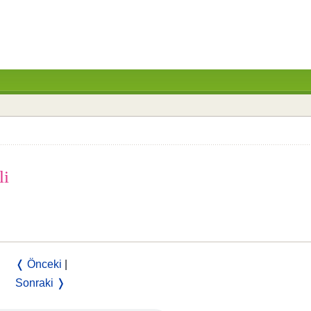
li
❬ Önceki
|
Sonraki ❭