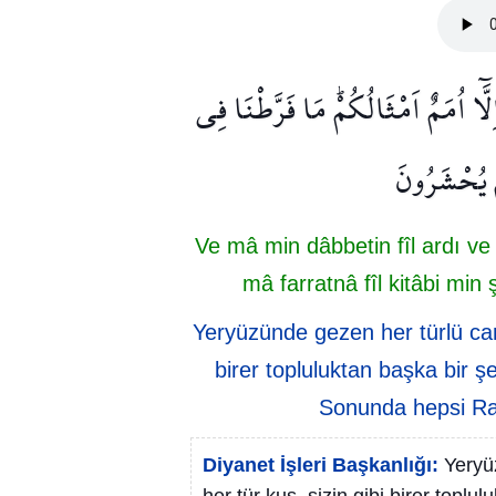
َٓا اُمَمٌ اَمْثَالُكُمْۜ مَا فَرَّطْنَا فِي
ْ يُحْشَرُونَ
Ve mâ min dâbbetin fîl ardı ve
mâ farratnâ fîl kitâbi mi
Yeryüzünde gezen her türlü canl
birer topluluktan başka bir şe
Sonunda hepsi Rabl
Diyanet İşleri Başkanlığı:
Yeryü