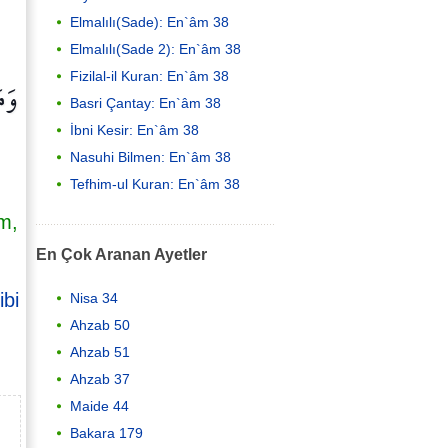
Elmalılı(Sade): En`âm 38
Elmalılı(Sade 2): En`âm 38
وَم
Fizilal-il Kuran: En`âm 38
Basri Çantay: En`âm 38
İbni Kesir: En`âm 38
Nasuhi Bilmen: En`âm 38
Tefhim-ul Kuran: En`âm 38
m,
En Çok Aranan Ayetler
ibi
Nisa 34
Ahzab 50
Ahzab 51
Ahzab 37
Maide 44
Bakara 179