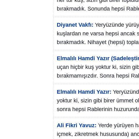
her tür kuş, sizin gibi birer toplul
bırakmadık. Sonunda hepsi Rabler
Diyanet Vakfı:
Yeryüzünde yürüy
kuşlardan ne varsa hepsi ancak sizi
bırakmadık. Nihayet (hepsi) topla
Elmalılı Hamdi Yazır (Sadeleştir
uçan hiçbir kuş yoktur ki, sizin gi
bırakmamışızdır. Sonra hepsi Rab
Elmalılı Hamdi Yazır:
Yeryüzünde
yoktur ki, sizin gibi birer ümmet o
sonra hepsi Rablerinin huzurunda 
Ali Fikri Yavuz:
Yerde yürüyen h
içmek, zikretmek hususunda) anca