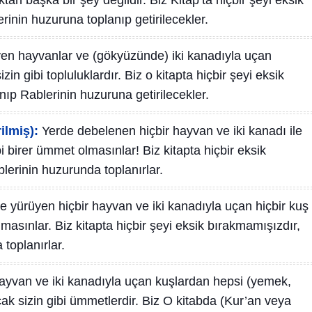
uktan başka bir şey değildir. Biz Kitap’ta hiçbir şeyi eksik
inin huzuruna toplanıp getirilecekler.
en hayvanlar ve (gökyüzünde) iki kanadıyla uçan
n gibi topluluklardır. Biz o kitapta hiçbir şeyi eksik
nıp Rablerinin huzuruna getirilecekler.
ilmiş):
Yerde debelenen hiçbir hayvan ve iki kanadı ile
bi birer ümmet olmasınlar! Biz kitapta hiçbir eksik
lerinin huzurunda toplanırlar.
 yürüyen hiçbir hayvan ve iki kanadıyla uçan hiçbir kuş
lmasınlar. Biz kitapta hiçbir şeyi eksik bırakmamışızdır,
toplanırlar.
ayvan ve iki kanadıyla uçan kuşlardan hepsi (yemek,
k sizin gibi ümmetlerdir. Biz O kitabda (Kur’an veya