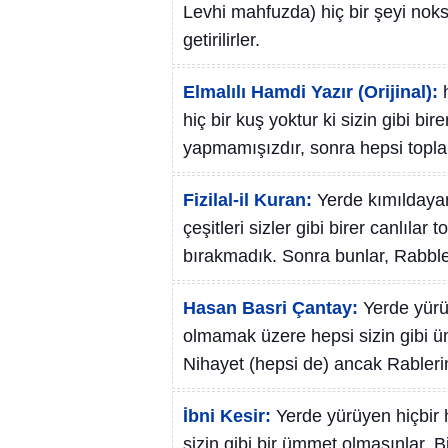
Levhi mahfuzda) hiç bir şeyi nok
getirilirler.
Elmalılı Hamdi Yazır (Orijinal):
hiç bir kuş yoktur ki sizin gibi bir
yapmamışızdır, sonra hepsi topla
Fizilal-il Kuran:
Yerde kımıldayan
çeşitleri sizler gibi birer canlılar
bırakmadık. Sonra bunlar, Rabbler
Hasan Basri Çantay:
Yerde yürü
olmamak üzere hepsi sizin gibi üm
Nihayet (hepsi de) ancak Rablerine
İbni Kesir:
Yerde yürüyen hiçbir 
sizin gibi bir ümmet olmasınlar. B