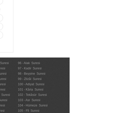
 Suresi
96 - Alak Suresi
resi
97 - Kadir Suresi
uresi
98 - Beyyine Suresi
uresi
99 - Zilzâl Suresi
uresi
100 - Adiyat Suresi
uresi
101 - Kâria Suresi
n Suresi
102 - Tekâsür Suresi
Suresi
103 - Asr Suresi
resi
104 - Hümeze Suresi
resi
105 - Fîl Suresi