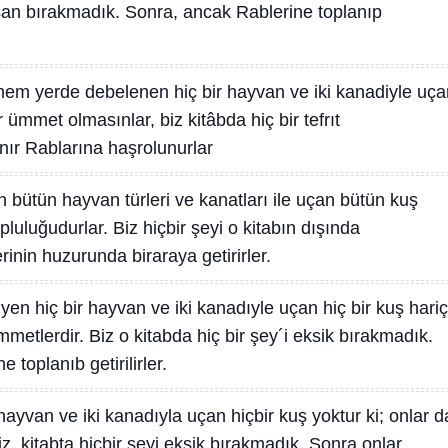
san bırakmadık. Sonra, ancak Rablerine toplanıp
hem yerde debelenen hiç bir hayvan ve iki kanadiyle uça
er ümmet olmasınlar, biz kitâbda hiç bir tefrıt
nır Rablarına haşrolunurlar
 bütün hayvan türleri ve kanatları ile uçan bütün kuş
 topluluğudurlar. Biz hiçbir şeyi o kitabın dışında
inin huzurunda biraraya getirirler.
yen hiç bir hayvan ve iki kanadıyle uçan hiç bir kuş hariç
metlerdir. Biz o kitabda hiç bir şey´i eksik bırakmadık.
 toplanıb getirilirler.
hayvan ve iki kanadıyla uçan hiçbir kuş yoktur ki; onlar d
iz, kitabta hiçbir şeyi eksik bırakmadık. Sonra onlar