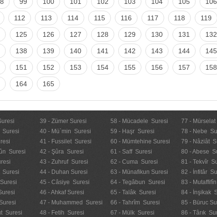
8
99
100
101
102
103
104
105
106
112
113
114
115
116
117
118
119
125
126
127
128
129
130
131
132
138
139
140
141
142
143
144
145
151
152
153
154
155
156
157
158
164
165
Suresi
39 - Zümer Suresi
58 - Mücadele Suresi
77 - Mürselat
 Suresi
40 - Mü`min Suresi
59 - Haşr Suresi
78 - Nebe Su
resi
41 - Fussilet Suresi
60 - Mümtehine Suresi
79 - Nâziât S
ûn Suresi
42 - Şûra Suresi
61 - Saff Suresi
80 - Abese S
resi
43 - Zuhruf Suresi
62 - Cuma Suresi
81 - Tekvîr S
 Suresi
44 - Duhan Suresi
63 - Münafikun Suresi
82 - İnfitâr S
 Suresi
45 - Câsiye Suresi
64 - Tegâbun Suresi
83 - Mutaffifî
Suresi
46 - Ahkaf Suresi
65 - Talâk Suresi
84 - İnşikak 
Suresi
47 - Muhammed Suresi
66 - Tahrîm Suresi
85 - Büruc Su
t Suresi
48 - Fetih Suresi
67 - Mülk Suresi
86 - Târık Su