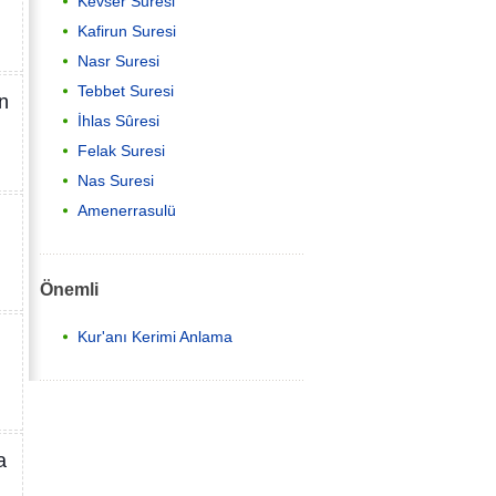
Kevser Suresi
Kafirun Suresi
Nasr Suresi
Tebbet Suresi
n
İhlas Sûresi
Felak Suresi
Nas Suresi
Amenerrasulü
Önemli
Kur'anı Kerimi Anlama
a