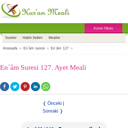
Kuran Okulu
Sureler
Hatim Setleri
Mealler
Anasayfa
En`âm suresi
En`âm 127
En`âm Suresi 127. Ayet Meali
❬ Önceki
|
Sonraki ❭