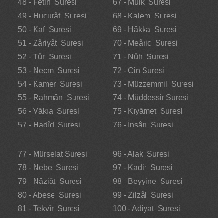
48 - Fetih Suresi
67 - Mülk Suresi
49 - Hucurât Suresi
68 - Kalem Suresi
50 - Kaf Suresi
69 - Hâkka Suresi
51 - Zâriyât Suresi
70 - Meâric Suresi
52 - Tûr Suresi
71 - Nûh Suresi
53 - Necm Suresi
72 - Cin Suresi
54 - Kamer Suresi
73 - Müzzemmil Suresi
55 - Rahmân Suresi
74 - Müddessir Suresi
56 - Vâkıa Suresi
75 - Kıyâmet Suresi
57 - Hadîd Suresi
76 - İnsân Suresi
77 - Mürselat Suresi
96 - Alak Suresi
78 - Nebe Suresi
97 - Kadir Suresi
79 - Nâziât Suresi
98 - Beyyine Suresi
80 - Abese Suresi
99 - Zilzâl Suresi
81 - Tekvîr Suresi
100 - Adiyat Suresi