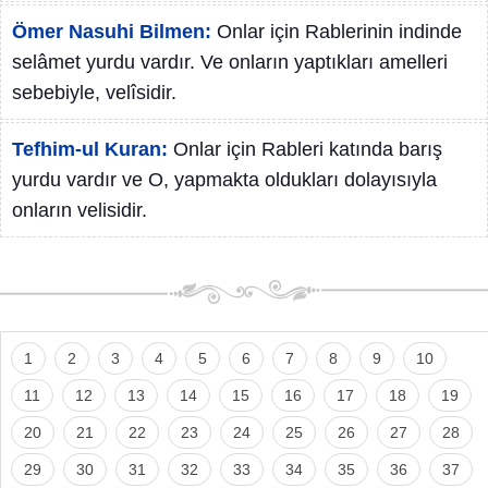
Ömer Nasuhi Bilmen:
Onlar için Rablerinin indinde
selâmet yurdu vardır. Ve onların yaptıkları amelleri
sebebiyle, velîsidir.
Tefhim-ul Kuran:
Onlar için Rableri katında barış
yurdu vardır ve O, yapmakta oldukları dolayısıyla
onların velisidir.
1
2
3
4
5
6
7
8
9
10
11
12
13
14
15
16
17
18
19
20
21
22
23
24
25
26
27
28
29
30
31
32
33
34
35
36
37