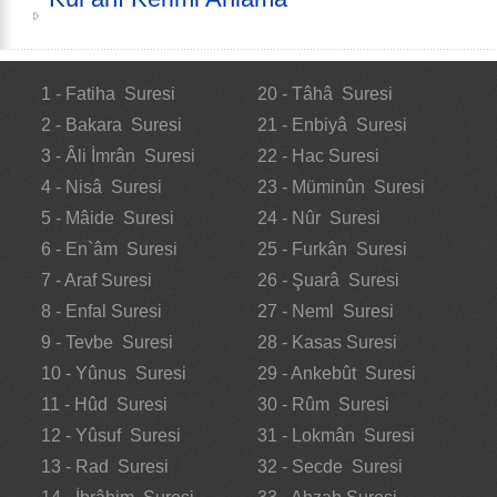
1 - Fatiha Suresi
20 - Tâhâ Suresi
2 - Bakara Suresi
21 - Enbiyâ Suresi
3 - Âli İmrân Suresi
22 - Hac Suresi
4 - Nisâ Suresi
23 - Müminûn Suresi
5 - Mâide Suresi
24 - Nûr Suresi
6 - En`âm Suresi
25 - Furkân Suresi
7 - Araf Suresi
26 - Şuarâ Suresi
8 - Enfal Suresi
27 - Neml Suresi
9 - Tevbe Suresi
28 - Kasas Suresi
10 - Yûnus Suresi
29 - Ankebût Suresi
11 - Hûd Suresi
30 - Rûm Suresi
12 - Yûsuf Suresi
31 - Lokmân Suresi
13 - Rad Suresi
32 - Secde Suresi