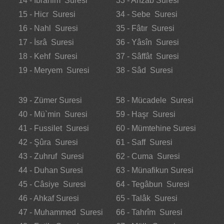
14 - İbrâhim Suresi
33 - Ahzab Suresi
15 - Hicr Suresi
34 - Sebe Suresi
16 - Nahl Suresi
35 - Fâtır Suresi
17 - İsrâ Suresi
36 - Yâsîn Suresi
18 - Kehf Suresi
37 - Sâffât Suresi
19 - Meryem Suresi
38 - Sâd Suresi
39 - Zümer Suresi
58 - Mücadele Suresi
40 - Mü`min Suresi
59 - Haşr Suresi
41 - Fussilet Suresi
60 - Mümtehine Suresi
42 - Şûra Suresi
61 - Saff Suresi
43 - Zuhruf Suresi
62 - Cuma Suresi
44 - Duhan Suresi
63 - Münafikun Suresi
45 - Câsiye Suresi
64 - Tegâbun Suresi
46 - Ahkaf Suresi
65 - Talâk Suresi
47 - Muhammed Suresi
66 - Tahrîm Suresi