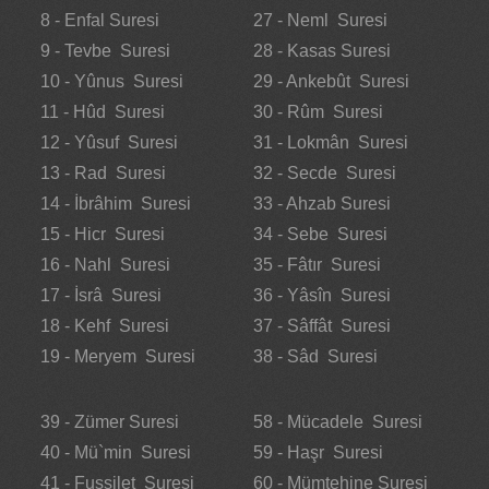
8 - Enfal Suresi
27 - Neml Suresi
9 - Tevbe Suresi
28 - Kasas Suresi
10 - Yûnus Suresi
29 - Ankebût Suresi
11 - Hûd Suresi
30 - Rûm Suresi
12 - Yûsuf Suresi
31 - Lokmân Suresi
13 - Rad Suresi
32 - Secde Suresi
14 - İbrâhim Suresi
33 - Ahzab Suresi
15 - Hicr Suresi
34 - Sebe Suresi
16 - Nahl Suresi
35 - Fâtır Suresi
17 - İsrâ Suresi
36 - Yâsîn Suresi
18 - Kehf Suresi
37 - Sâffât Suresi
19 - Meryem Suresi
38 - Sâd Suresi
39 - Zümer Suresi
58 - Mücadele Suresi
40 - Mü`min Suresi
59 - Haşr Suresi
41 - Fussilet Suresi
60 - Mümtehine Suresi