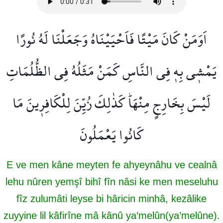
اَوَمَنْ كَانَ مَيْتًا فَاَحْيَيْنَاهُ وَجَعَلْنَا لَهُ نُورًا
يَمْش۪ي بِه۪ فِي النَّاسِ كَمَنْ مَثَلُهُ فِي الظُّلُمَاتِ
لَيْسَ بِخَارِجٍ مِنْهَاۜ كَذٰلِكَ زُيِّنَ لِلْكَافِر۪ينَ مَا
كَانُوا يَعْمَلُونَ
E ve men kâne meyten fe ahyeynâhu ve cealnâ
lehu nûren yemşî bihî fîn nâsi ke men meseluhu
fîz zulumâti leyse bi hâricin minhâ, kezâlike
zuyyine lil kâfirîne mâ kânû ya’melûn(ya’melûne).