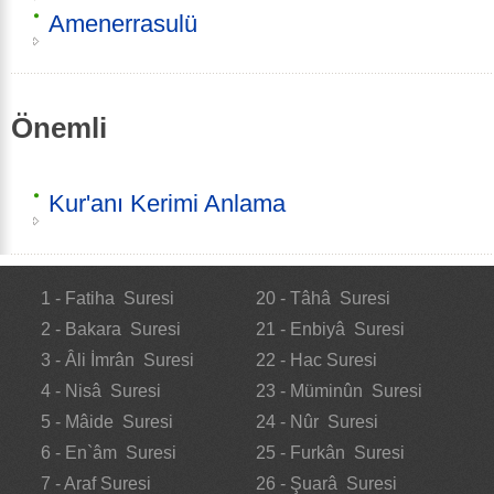
Amenerrasulü
Önemli
Kur'anı Kerimi Anlama
1 - Fatiha Suresi
20 - Tâhâ Suresi
2 - Bakara Suresi
21 - Enbiyâ Suresi
3 - Âli İmrân Suresi
22 - Hac Suresi
4 - Nisâ Suresi
23 - Müminûn Suresi
5 - Mâide Suresi
24 - Nûr Suresi
6 - En`âm Suresi
25 - Furkân Suresi
7 - Araf Suresi
26 - Şuarâ Suresi