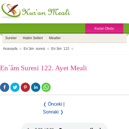
Kuran Okulu
Sureler
Hatim Setleri
Mealler
Anasayfa
En`âm suresi
En`âm 122
En`âm Suresi 122. Ayet Meali
❬ Önceki
|
Sonraki ❭