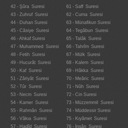
42 - Şûra Suresi
61 - Saff Suresi
43 - Zuhruf Suresi
62 - Cuma Suresi
44 - Duhan Suresi
63 - Münafikun Suresi
45 - Câsiye Suresi
64 - Tegâbun Suresi
46 - Ahkaf Suresi
65 - Talâk Suresi
47 - Muhammed Suresi
66 - Tahrîm Suresi
48 - Fetih Suresi
67 - Mülk Suresi
49 - Hucurât Suresi
68 - Kalem Suresi
50 - Kaf Suresi
69 - Hâkka Suresi
51 - Zâriyât Suresi
70 - Meâric Suresi
52 - Tûr Suresi
71 - Nûh Suresi
53 - Necm Suresi
72 - Cin Suresi
54 - Kamer Suresi
73 - Müzzemmil Suresi
55 - Rahmân Suresi
74 - Müddessir Suresi
56 - Vâkıa Suresi
75 - Kıyâmet Suresi
57 - Hadîd Suresi
76 - İnsân Suresi