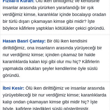
Fizilal-il Kuran:
Ölü iken dirilttiğimiz ve kendisine
insanlar arasında yürürken yararlandığı bir ışık
verdiğimiz kimse, karanlıklar içinde bocalayıp oradan
bir türlü dışarı çıkamayan kimse gibi midir? İşte
böylece kâfirlere yaptıkları kötülükler çekici göründü.
Hasan Basri Çantay:
Bir ölü iken kendisini
diriltdiğimiz, ona insanların arasında yürüyeceği bir
nur verdiğimiz kimse; içinden çıkamaz bir halde
karanlıklarda kalan kişi gibi olur mu hiç? Kâfirlerin
yapmakda oldukları şeyler kendilerine öyle süslü
göründü.
İbni Kesir:
Ölü iken dirilttiğimiz ve insanlar arasında
yürüyebileceği bir nur verdiğimiz kimse; karanlıklarda
kalıp ondan çıkamayan kimse gibi midir hiç? İşte
böyle, kafirlere işledikleri süslü gösterilmiştir.