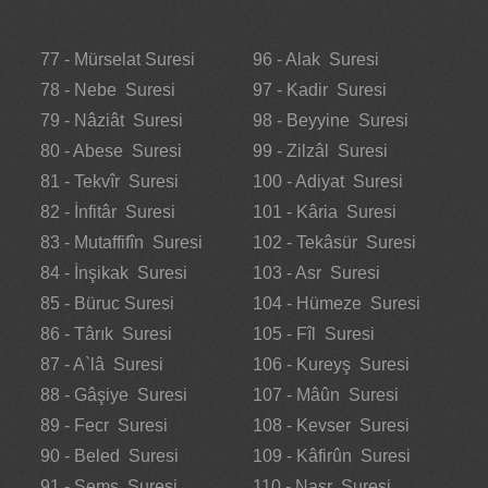
77 - Mürselat Suresi
96 - Alak Suresi
78 - Nebe Suresi
97 - Kadir Suresi
79 - Nâziât Suresi
98 - Beyyine Suresi
80 - Abese Suresi
99 - Zilzâl Suresi
81 - Tekvîr Suresi
100 - Adiyat Suresi
82 - İnfitâr Suresi
101 - Kâria Suresi
83 - Mutaffifîn Suresi
102 - Tekâsür Suresi
84 - İnşikak Suresi
103 - Asr Suresi
85 - Büruc Suresi
104 - Hümeze Suresi
86 - Târık Suresi
105 - Fîl Suresi
87 - A`lâ Suresi
106 - Kureyş Suresi
88 - Gâşiye Suresi
107 - Mâûn Suresi
89 - Fecr Suresi
108 - Kevser Suresi
90 - Beled Suresi
109 - Kâfirûn Suresi
91 - Şems Suresi
110 - Nasr Suresi