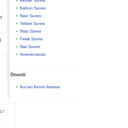
Kevser Suresi
Kafirun Suresi
Nasr Suresi
n
Tebbet Suresi
İhlas Sûresi
Felak Suresi
i
Nas Suresi
Amenerrasulü
Önemli
Kur'anı Kerimi Anlama
17