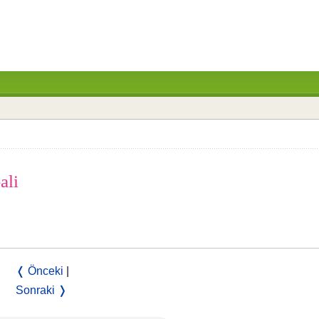
ali
❬ Önceki
|
Sonraki ❭