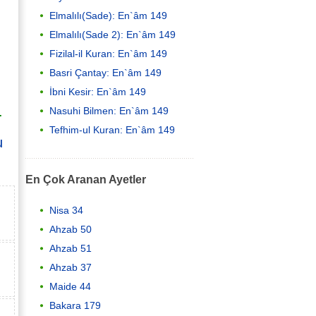
Elmalılı(Sade): En`âm 149
Elmalılı(Sade 2): En`âm 149
Fizilal-il Kuran: En`âm 149
Basri Çantay: En`âm 149
İbni Kesir: En`âm 149
.
Nasuhi Bilmen: En`âm 149
Tefhim-ul Kuran: En`âm 149
u
En Çok Aranan Ayetler
Nisa 34
Ahzab 50
Ahzab 51
Ahzab 37
Maide 44
Bakara 179