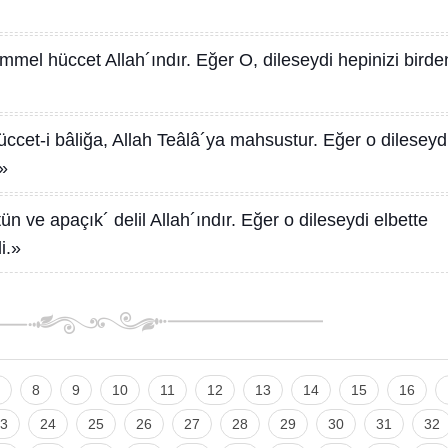
mel hüccet Allah´ındır. Eğer O, dileseydi hepinizi birde
üccet-i bâliğa, Allah Teâlâ´ya mahsustur. Eğer o dileseyd
.»
ün ve apaçık´ delil Allah´ındır. Eğer o dileseydi elbette
i.»
8
9
10
11
12
13
14
15
16
3
24
25
26
27
28
29
30
31
32