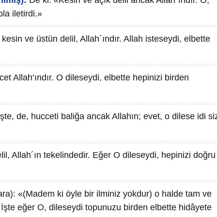
ilmiş):
De ki: «Kesin ve açık delil ancak Allah´ındır. O,
a iletirdi.»
kesin ve üstün delil, Allah´ındır. Allah isteseydi, elbette
et Allah’ındır. O dileseydi, elbette hepinizi birden
İşte, de, hucceti baliğa ancak Allahın; evet, o dilese idi si
lil, Allah´ın tekelindedir. Eğer O dileseydi, hepinizi doğru
ara): «(Madem ki öyle bir ilminiz yokdur) o halde tam ve
. İşte eğer O, dileseydi topunuzu birden elbette hidâyete