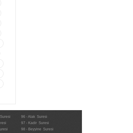
 Suresi
96 - Alak Suresi
resi
97 - Kadir Suresi
uresi
98 - Beyyine Suresi