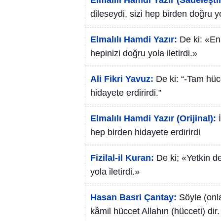
Elmalılı Hamdi Yazır (Sadeleştir
dileseydi, sizi hep birden doğru yol
Elmalılı Hamdi Yazır:
De ki: «En 
hepinizi doğru yola iletirdi.»
Ali Fikri Yavuz:
De ki: “-Tam hücc
hidayete erdirirdi.”
Elmalılı Hamdi Yazır (Orijinal):
hep birden hidayete erdirirdi
Fizilal-il Kuran:
De ki; «Yetkin de
yola iletirdi.»
Hasan Basri Çantay:
Söyle (onl
kâmil hüccet Allahın (hücceti) dir