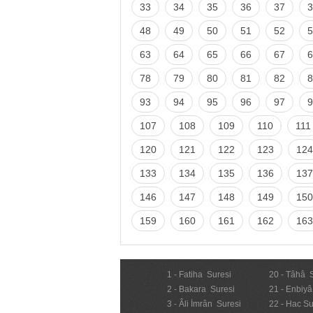
33
34
35
36
37
3
48
49
50
51
52
5
63
64
65
66
67
6
78
79
80
81
82
8
93
94
95
96
97
9
107
108
109
110
111
120
121
122
123
124
133
134
135
136
137
146
147
148
149
150
159
160
161
162
163
1 - Fatiha Suresi
20 - Tâhâ 
2 - Bakara Suresi
21 - Enbiyâ
3 - Âli İmrân Suresi
22 - Hac Su