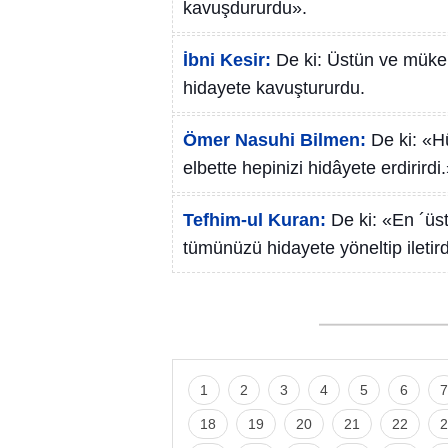
kavuşdururdu».
İbni Kesir:
De ki: Üstün ve mükem
hidayete kavuştururdu.
Ömer Nasuhi Bilmen:
De ki: «H
elbette hepinizi hidâyete erdirirdi
Tefhim-ul Kuran:
De ki: «En ´üst
tümünüzü hidayete yöneltip iletird
1
2
3
4
5
6
7
18
19
20
21
22
2