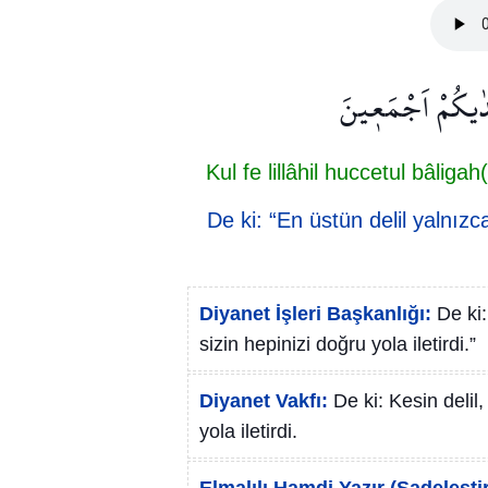
َهَدٰيكُمْ اَجْمَع۪ينَ
Kul fe lillâhil huccetul bâli
De ki: “En üstün delil yalnızca
Diyanet İşleri Başkanlığı:
De ki:
sizin hepinizi doğru yola iletirdi.”
Diyanet Vakfı:
De ki: Kesin delil
yola iletirdi.