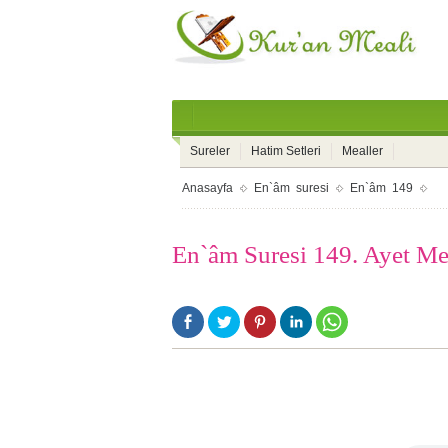
Sureler
Hatim Setleri
Mealler
Anasayfa
En`âm suresi
En`âm 149
En`âm Suresi 149. Ayet Me