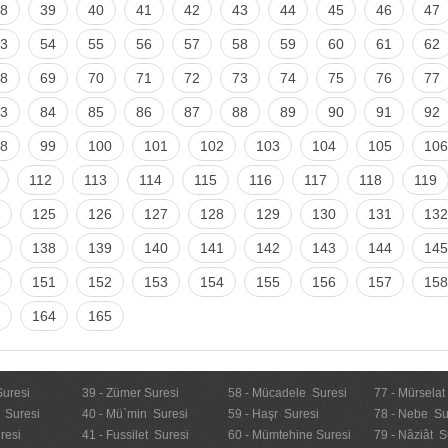
8
39
40
41
42
43
44
45
46
47
3
54
55
56
57
58
59
60
61
62
8
69
70
71
72
73
74
75
76
77
3
84
85
86
87
88
89
90
91
92
8
99
100
101
102
103
104
105
106
112
113
114
115
116
117
118
119
125
126
127
128
129
130
131
132
138
139
140
141
142
143
144
145
151
152
153
154
155
156
157
158
164
165
Suresi
39 - Zümer Suresi
58 - Mücadele Suresi
77 - Mürselat
 Suresi
40 - Mü`min Suresi
59 - Haşr Suresi
78 - Nebe Su
resi
41 - Fussilet Suresi
60 - Mümtehine Suresi
79 - Nâziât S