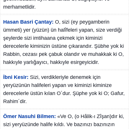
merhametlidir.
Hasan Basri Çantay:
O, sizi (ey peygamberin
ümmeti) yer (yüzün) ün halîfeleri yapan, size verdiği
şeylerde sizi imtihaana çekmek için kiminizi
derecelerle kiminizin üstüne çıkarandır. Şübhe yok ki
Rabbin, cezası pek çabuk olandır ve muhakkak ki O,
hakkıyle yarlığayıcı, hakkıyle esirgeyicidir.
İbni Kesir:
Sizi, verdikleriyle denemek için
yeryüzünün halifeleri yapan ve kiminizi kiminize
derecelerle üstün kılan O´dur. Şüphe yok ki O; Gafur,
Rahim´dir.
Ömer Nasuhi Bilmen:
«Ve O, (o Hâlik-ı Zîşan)dır ki,
sizi yeryüzünde halife kıldı. Ve bazınızı bazınızın