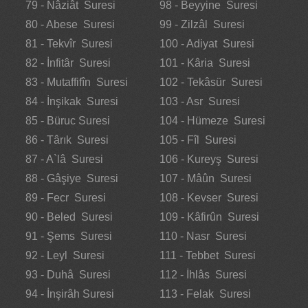
79 - Nâziât Suresi
98 - Beyyine Suresi
80 - Abese Suresi
99 - Zilzâl Suresi
81 - Tekvîr Suresi
100 - Adiyat Suresi
82 - İnfitâr Suresi
101 - Kâria Suresi
83 - Mutaffifîn Suresi
102 - Tekâsür Suresi
84 - İnşikak Suresi
103 - Asr Suresi
85 - Büruc Suresi
104 - Hümeze Suresi
86 - Târık Suresi
105 - Fîl Suresi
87 - A`lâ Suresi
106 - Kureyş Suresi
88 - Gâşiye Suresi
107 - Mâûn Suresi
89 - Fecr Suresi
108 - Kevser Suresi
90 - Beled Suresi
109 - Kâfirûn Suresi
91 - Şems Suresi
110 - Nasr Suresi
92 - Leyl Suresi
111 - Tebbet Suresi
93 - Duhâ Suresi
112 - İhlâs Suresi
94 - İnşirâh Suresi
113 - Felak Suresi