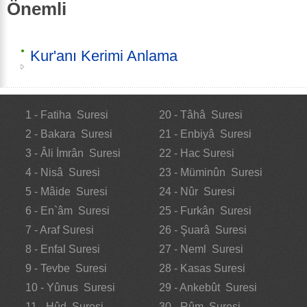
Önemli
Kur'anı Kerimi Anlama
1 - Fatiha Suresi
20 - Tâhâ Suresi
2 - Bakara Suresi
21 - Enbiyâ Suresi
3 - Âli İmrân Suresi
22 - Hac Suresi
4 - Nisâ Suresi
23 - Müminûn Suresi
5 - Mâide Suresi
24 - Nûr Suresi
6 - En`âm Suresi
25 - Furkân Suresi
7 - Araf Suresi
26 - Şuarâ Suresi
8 - Enfal Suresi
27 - Neml Suresi
9 - Tevbe Suresi
28 - Kasas Suresi
10 - Yûnus Suresi
29 - Ankebût Suresi
11 - Hûd Suresi
30 - Rûm Suresi