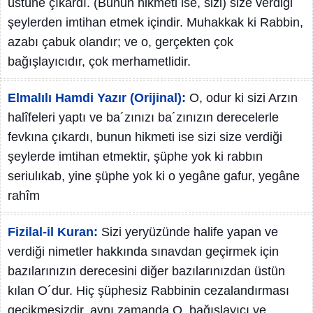
üstüne çıkardı. (Bunun hikmeti ise, sizi) size verdiği
şeylerden imtihan etmek içindir. Muhakkak ki Rabbin,
azabı çabuk olandır; ve o, gerçekten çok
bağışlayıcıdır, çok merhametlidir.
Elmalılı Hamdi Yazır (Orijinal):
O, odur ki sizi Arzın
halîfeleri yaptı ve ba´zınızı ba´zınızın derecelerle
fevkına çıkardı, bunun hikmeti ise sizi size verdiği
şeylerde imtihan etmektir, şüphe yok ki rabbın
seriulıkab, yine şüphe yok ki o yegâne gafur, yegâne
rahîm
Fizilal-il Kuran:
Sizi yeryüzünde halife yapan ve
verdiği nimetler hakkında sınavdan geçirmek için
bazılarınızın derecesini diğer bazılarınızdan üstün
kılan O´dur. Hiç şüphesiz Rabbinin cezalandırması
gecikmesizdir, aynı zamanda O, bağışlayıcı ve