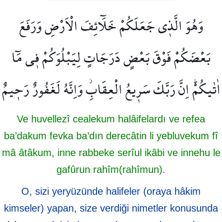
وَهُوَ الَّذ۪ي جَعَلَكُمْ خَلَٓائِفَ الْاَرْضِ وَرَفَعَ
بَعْضَكُمْ فَوْقَ بَعْضٍ دَرَجَاتٍ لِيَبْلُوَكُمْ ف۪ي مَٓا
اٰتٰيكُمْۜ اِنَّ رَبَّكَ سَر۪يعُ الْعِقَابِۘ وَاِنَّهُ لَغَفُورٌ رَح۪يمٌ
Ve huvellezî cealekum halâifelardı ve refea
ba’dakum fevka ba’dın derecâtin li yebluvekum fî
mâ âtâkum, inne rabbeke serîul ikâbi ve innehu le
gafûrun rahîm(rahîmun).
O, sizi yeryüzünde halifeler (oraya hâkim
kimseler) yapan, size verdiği nimetler konusunda