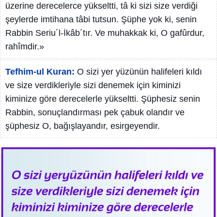
üzerine derecelerce yükseltti, tâ ki sizi size verdiği
şeylerde imtihana tâbi tutsun. Şüphe yok ki, senin
Rabbin Seriu´l-İkâb´tır. Ve muhakkak ki, O gafûrdur,
rahîmdir.»
Tefhim-ul Kuran:
O sizi yer yüzünün halifeleri kıldı
ve size verdikleriyle sizi denemek için kiminizi
kiminize göre derecelerle yükseltti. Şüphesiz senin
Rabbin, sonuçlandırması pek çabuk olandır ve
şüphesiz O, bağışlayandır, esirgeyendir.