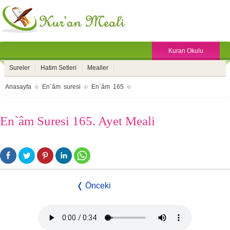
Kuran Okulu
Sureler
Hatim Setleri
Mealler
Anasayfa
En`âm suresi
En`âm 165
En`âm Suresi 165. Ayet Meali
❬ Önceki