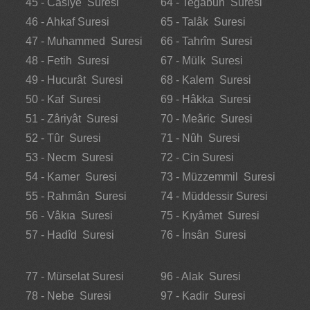
45 - Câsiye Suresi
64 - Tegâbun Suresi
46 - Ahkaf Suresi
65 - Talâk Suresi
47 - Muhammed Suresi
66 - Tahrîm Suresi
48 - Fetih Suresi
67 - Mülk Suresi
49 - Hucurât Suresi
68 - Kalem Suresi
50 - Kaf Suresi
69 - Hâkka Suresi
51 - Zâriyât Suresi
70 - Meâric Suresi
52 - Tûr Suresi
71 - Nûh Suresi
53 - Necm Suresi
72 - Cin Suresi
54 - Kamer Suresi
73 - Müzzemmil Suresi
55 - Rahmân Suresi
74 - Müddessir Suresi
56 - Vâkıa Suresi
75 - Kıyâmet Suresi
57 - Hadîd Suresi
76 - İnsân Suresi
77 - Mürselat Suresi
96 - Alak Suresi
78 - Nebe Suresi
97 - Kadir Suresi