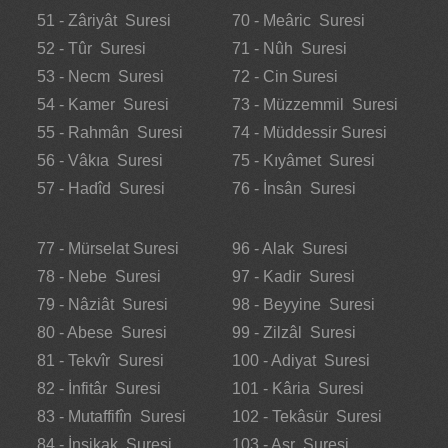
51 - Zâriyât Suresi
70 - Meâric Suresi
52 - Tûr Suresi
71 - Nûh Suresi
53 - Necm Suresi
72 - Cin Suresi
54 - Kamer Suresi
73 - Müzzemmil Suresi
55 - Rahmân Suresi
74 - Müddessir Suresi
56 - Vâkıa Suresi
75 - Kıyâmet Suresi
57 - Hadîd Suresi
76 - İnsân Suresi
77 - Mürselat Suresi
96 - Alak Suresi
78 - Nebe Suresi
97 - Kadir Suresi
79 - Nâziât Suresi
98 - Beyyine Suresi
80 - Abese Suresi
99 - Zilzâl Suresi
81 - Tekvîr Suresi
100 - Adiyat Suresi
82 - İnfitâr Suresi
101 - Kâria Suresi
83 - Mutaffifîn Suresi
102 - Tekâsür Suresi
84 - İnşikak Suresi
103 - Asr Suresi