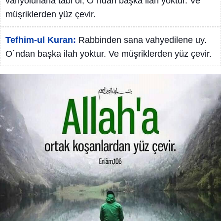
vahyolunana tâbi ol, O´ndan başka ilâh yoktur. Ve
müşriklerden yüz çevir.
Tefhim-ul Kuran:
Rabbinden sana vahyedilene uy.
O´ndan başka ilah yoktur. Ve müşriklerden yüz çevir.