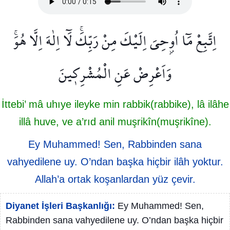
اِتَّبِعْ مَٓا اُو۫حِيَ اِلَيْكَ مِنْ رَبِّكَۚ لَٓا اِلٰهَ اِلَّا هُوَۚ
وَاَعْرِضْ عَنِ الْمُشْرِك۪ينَ
İttebi’ mâ uhıye ileyke min rabbik(rabbike), lâ ilâhe
illâ huve, ve a’rıd anil muşrikîn(muşrikîne).
Ey Muhammed! Sen, Rabbinden sana
vahyedilene uy. O’ndan başka hiçbir ilâh yoktur.
Allah’a ortak koşanlardan yüz çevir.
Diyanet İşleri Başkanlığı:
Ey Muhammed! Sen,
Rabbinden sana vahyedilene uy. O’ndan başka hiçbir