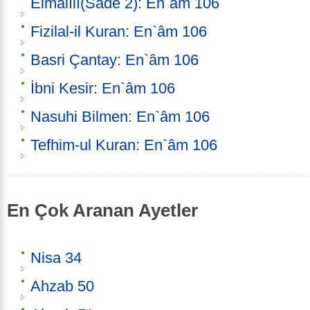
Elmalılı(Sade 2): En`âm 106
Fizilal-il Kuran: En`âm 106
Basri Çantay: En`âm 106
İbni Kesir: En`âm 106
Nasuhi Bilmen: En`âm 106
Tefhim-ul Kuran: En`âm 106
En Çok Aranan Ayetler
Nisa 34
Ahzab 50