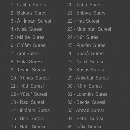
1 - Fatiha Suresi
20 - Tâhâ Suresi
2 - Bakara Suresi
21 - Enbiyâ Suresi
3 - Âli İmrân Suresi
22 - Hac Suresi
4 - Nisâ Suresi
23 - Müminûn Suresi
5 - Mâide Suresi
24 - Nûr Suresi
6 - En`âm Suresi
25 - Furkân Suresi
7 - Araf Suresi
26 - Şuarâ Suresi
8 - Enfal Suresi
27 - Neml Suresi
9 - Tevbe Suresi
28 - Kasas Suresi
10 - Yûnus Suresi
29 - Ankebût Suresi
11 - Hûd Suresi
30 - Rûm Suresi
12 - Yûsuf Suresi
31 - Lokmân Suresi
13 - Rad Suresi
32 - Secde Suresi
14 - İbrâhim Suresi
33 - Ahzab Suresi
15 - Hicr Suresi
34 - Sebe Suresi
16 - Nahl Suresi
35 - Fâtır Suresi