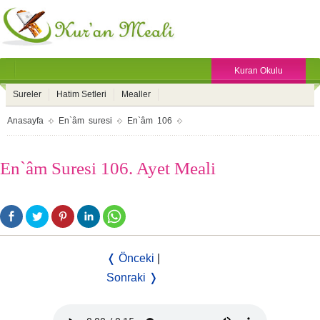
Kuran Okulu
Sureler
Hatim Setleri
Mealler
Anasayfa
En`âm suresi
En`âm 106
En`âm Suresi 106. Ayet Meali
❬ Önceki
|
Sonraki ❭