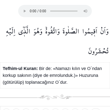
وَاَنْ
اَق۪يمُوا
الصَّلٰوةَ
وَاتَّقُوهُۜ
وَهُوَ
الَّذ۪ٓي
اِلَيْهِ
تُحْشَرُونَ
Tefhim-ul Kuran:
Bir de: «Namazı kılın ve O´ndan
korkup sakının (diye de emrolunduk.)» Huzuruna
(götürülüp) toplanacağınız O´dur.