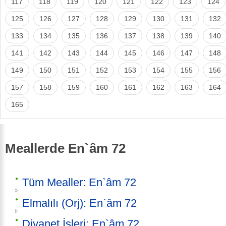
117
118
119
120
121
122
123
124
125
126
127
128
129
130
131
132
133
134
135
136
137
138
139
140
141
142
143
144
145
146
147
148
149
150
151
152
153
154
155
156
157
158
159
160
161
162
163
164
165
Meallerde En`âm 72
Tüm Mealler: En`âm 72
Elmalılı (Orj): En`âm 72
Diyanet İşleri: En`âm 72