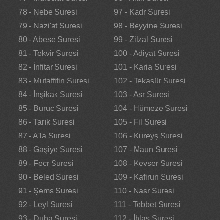
78 - Nebe Suresi
97 - Kadr Suresi
79 - Nazi'at Suresi
98 - Beyyine Suresi
80 - Abese Suresi
99 - Zilzal Suresi
81 - Tekvir Suresi
100 - Adiyat Suresi
82 - İnfitar Suresi
101 - Karia Suresi
83 - Mutaffifin Suresi
102 - Tekasür Suresi
84 - İnşikak Suresi
103 - Asr Suresi
85 - Buruc Suresi
104 - Hümeze Suresi
86 - Tarık Suresi
105 - Fil Suresi
87 - A'la Suresi
106 - Kureyş Suresi
88 - Gaşiye Suresi
107 - Maun Suresi
89 - Fecr Suresi
108 - Kevser Suresi
90 - Beled Suresi
109 - Kafirun Suresi
91 - Şems Suresi
110 - Nasr Suresi
92 - Leyl Suresi
111 - Tebbet Suresi
93 - Duha Suresi
112 - İhlas Suresi