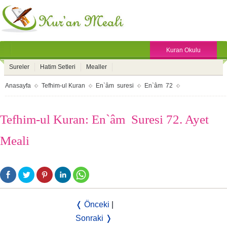
Kuran Okulu
Sureler
Hatim Setleri
Mealler
Anasayfa
Tefhim-ul Kuran
En`âm suresi
En`âm 72
Tefhim-ul Kuran: En`âm Suresi 72. Ayet
Meali
❬ Önceki
|
Sonraki ❭