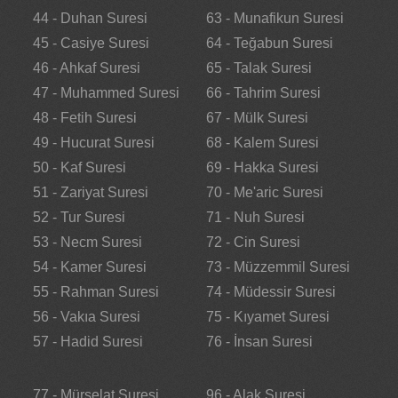
44 - Duhan Suresi
63 - Munafikun Suresi
45 - Casiye Suresi
64 - Teğabun Suresi
46 - Ahkaf Suresi
65 - Talak Suresi
47 - Muhammed Suresi
66 - Tahrim Suresi
48 - Fetih Suresi
67 - Mülk Suresi
49 - Hucurat Suresi
68 - Kalem Suresi
50 - Kaf Suresi
69 - Hakka Suresi
51 - Zariyat Suresi
70 - Me'aric Suresi
52 - Tur Suresi
71 - Nuh Suresi
53 - Necm Suresi
72 - Cin Suresi
54 - Kamer Suresi
73 - Müzzemmil Suresi
55 - Rahman Suresi
74 - Müdessir Suresi
56 - Vakıa Suresi
75 - Kıyamet Suresi
57 - Hadid Suresi
76 - İnsan Suresi
77 - Mürselat Suresi
96 - Alak Suresi