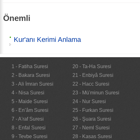
Önemli
Kur'anı Kerimi Anlama
1 - Fatiha Suresi
20 - Ta-Ha Suresi
2 - Bakara Suresi
21 - Enbiyâ Suresi
3 - Ali İmran Suresi
22 - Hacc Suresi
4 - Nisa Suresi
23 - Mü'minun Suresi
5 - Maide Suresi
24 - Nur Suresi
6 - En’âm Suresi
25 - Furkan Suresi
7 - A'raf Suresi
26 - Şuara Suresi
8 - Enfal Suresi
27 - Neml Suresi
9 - Tevbe Suresi
28 - Kasas Suresi