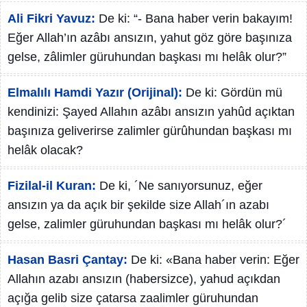
Ali Fikri Yavuz:
De ki: “- Bana haber verin bakayım!
Eğer Allah’ın azâbı ansızın, yahut göz göre başınıza
gelse, zâlimler güruhundan başkası mı helâk olur?”
Elmalılı Hamdi Yazır (Orijinal):
De ki: Gördün mü
kendinizi: Şayed Allahın azâbı ansızın yahûd açıktan
başınıza geliverirse zalimler gürûhundan başkası mı
helâk olacak?
Fizilal-il Kuran:
De ki, ´Ne sanıyorsunuz, eğer
ansızın ya da açık bir şekilde size Allah´ın azabı
gelse, zalimler güruhundan başkası mı helâk olur?´
Hasan Basri Çantay:
De ki: «Bana haber verin: Eğer
Allahın azabı ansızın (habersizce), yahud açıkdan
açığa gelib size çatarsa zaalimler güruhundan