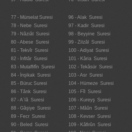
77 - Mürselat Suresi
96 - Alak Suresi
78 - Nebe Suresi
97 - Kadir Suresi
79 - Nâziât Suresi
98 - Beyyine Suresi
80 - Abese Suresi
99 - Zilzâl Suresi
81 - Tekvîr Suresi
100 - Adiyat Suresi
82 - İnfitâr Suresi
101 - Kâria Suresi
83 - Mutaffifîn Suresi
102 - Tekâsür Suresi
84 - İnşikak Suresi
103 - Asr Suresi
85 - Büruc Suresi
104 - Hümeze Suresi
86 - Târık Suresi
105 - Fîl Suresi
87 - A`lâ Suresi
106 - Kureyş Suresi
88 - Gâşiye Suresi
107 - Mâûn Suresi
89 - Fecr Suresi
108 - Kevser Suresi
90 - Beled Suresi
109 - Kâfirûn Suresi