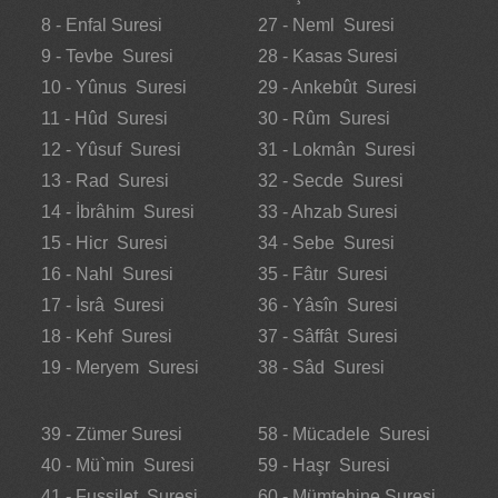
8 - Enfal Suresi
27 - Neml Suresi
9 - Tevbe Suresi
28 - Kasas Suresi
10 - Yûnus Suresi
29 - Ankebût Suresi
11 - Hûd Suresi
30 - Rûm Suresi
12 - Yûsuf Suresi
31 - Lokmân Suresi
13 - Rad Suresi
32 - Secde Suresi
14 - İbrâhim Suresi
33 - Ahzab Suresi
15 - Hicr Suresi
34 - Sebe Suresi
16 - Nahl Suresi
35 - Fâtır Suresi
17 - İsrâ Suresi
36 - Yâsîn Suresi
18 - Kehf Suresi
37 - Sâffât Suresi
19 - Meryem Suresi
38 - Sâd Suresi
39 - Zümer Suresi
58 - Mücadele Suresi
40 - Mü`min Suresi
59 - Haşr Suresi
41 - Fussilet Suresi
60 - Mümtehine Suresi