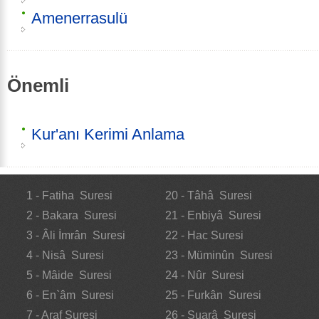
Amenerrasulü
Önemli
Kur'anı Kerimi Anlama
1 - Fatiha Suresi
20 - Tâhâ Suresi
2 - Bakara Suresi
21 - Enbiyâ Suresi
3 - Âli İmrân Suresi
22 - Hac Suresi
4 - Nisâ Suresi
23 - Müminûn Suresi
5 - Mâide Suresi
24 - Nûr Suresi
6 - En`âm Suresi
25 - Furkân Suresi
7 - Araf Suresi
26 - Şuarâ Suresi