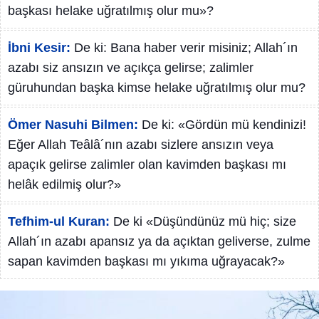
başkası helake uğratılmış olur mu»?
İbni Kesir:
De ki: Bana haber verir misiniz; Allah´ın
azabı siz ansızın ve açıkça gelirse; zalimler
güruhundan başka kimse helake uğratılmış olur mu?
Ömer Nasuhi Bilmen:
De ki: «Gördün mü kendinizi!
Eğer Allah Teâlâ´nın azabı sizlere ansızın veya
apaçık gelirse zalimler olan kavimden başkası mı
helâk edilmiş olur?»
Tefhim-ul Kuran:
De ki «Düşündünüz mü hiç; size
Allah´ın azabı apansız ya da açıktan geliverse, zulme
sapan kavimden başkası mı yıkıma uğrayacak?»