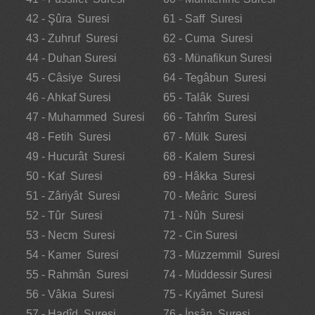
42 - Şûra Suresi
61 - Saff Suresi
43 - Zuhruf Suresi
62 - Cuma Suresi
44 - Duhan Suresi
63 - Münafikun Suresi
45 - Câsiye Suresi
64 - Tegâbun Suresi
46 - Ahkaf Suresi
65 - Talâk Suresi
47 - Muhammed Suresi
66 - Tahrîm Suresi
48 - Fetih Suresi
67 - Mülk Suresi
49 - Hucurât Suresi
68 - Kalem Suresi
50 - Kaf Suresi
69 - Hâkka Suresi
51 - Zâriyât Suresi
70 - Meâric Suresi
52 - Tûr Suresi
71 - Nûh Suresi
53 - Necm Suresi
72 - Cin Suresi
54 - Kamer Suresi
73 - Müzzemmil Suresi
55 - Rahmân Suresi
74 - Müddessir Suresi
56 - Vâkıa Suresi
75 - Kıyâmet Suresi
57 - Hadîd Suresi
76 - İnsân Suresi