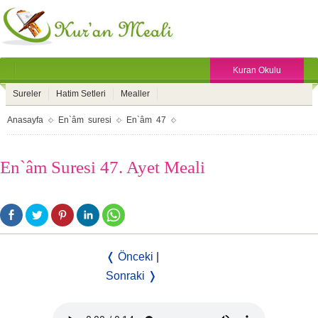
Kuran Okulu
Sureler
Hatim Setleri
Mealler
Anasayfa
En`âm suresi
En`âm 47
En`âm Suresi 47. Ayet Meali
❬ Önceki
|
Sonraki ❭