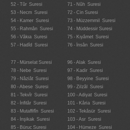
52 - Tûr Suresi
71 - Nûh Suresi
53 - Necm Suresi
72 - Cin Suresi
54 - Kamer Suresi
73 - Müzzemmil Suresi
55 - Rahmân Suresi
74 - Müddessir Suresi
56 - Vâkıa Suresi
75 - Kıyâmet Suresi
57 - Hadîd Suresi
76 - İnsân Suresi
77 - Mürselat Suresi
96 - Alak Suresi
78 - Nebe Suresi
97 - Kadir Suresi
79 - Nâziât Suresi
98 - Beyyine Suresi
80 - Abese Suresi
99 - Zilzâl Suresi
81 - Tekvîr Suresi
100 - Adiyat Suresi
82 - İnfitâr Suresi
101 - Kâria Suresi
83 - Mutaffifîn Suresi
102 - Tekâsür Suresi
84 - İnşikak Suresi
103 - Asr Suresi
85 - Büruc Suresi
104 - Hümeze Suresi