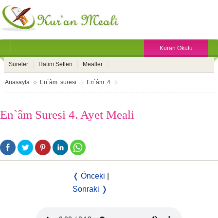
Kuran Okulu
Sureler
Hatim Setleri
Mealler
Anasayfa
En`âm suresi
En`âm 4
En`âm Suresi 4. Ayet Meali
❬ Önceki
|
Sonraki ❭