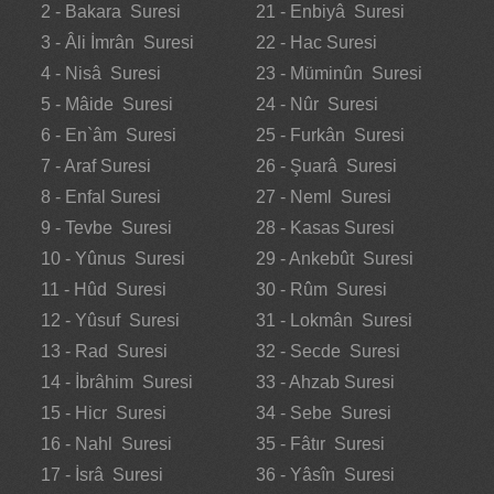
2 - Bakara Suresi
21 - Enbiyâ Suresi
3 - Âli İmrân Suresi
22 - Hac Suresi
4 - Nisâ Suresi
23 - Müminûn Suresi
5 - Mâide Suresi
24 - Nûr Suresi
6 - En`âm Suresi
25 - Furkân Suresi
7 - Araf Suresi
26 - Şuarâ Suresi
8 - Enfal Suresi
27 - Neml Suresi
9 - Tevbe Suresi
28 - Kasas Suresi
10 - Yûnus Suresi
29 - Ankebût Suresi
11 - Hûd Suresi
30 - Rûm Suresi
12 - Yûsuf Suresi
31 - Lokmân Suresi
13 - Rad Suresi
32 - Secde Suresi
14 - İbrâhim Suresi
33 - Ahzab Suresi
15 - Hicr Suresi
34 - Sebe Suresi
16 - Nahl Suresi
35 - Fâtır Suresi
17 - İsrâ Suresi
36 - Yâsîn Suresi