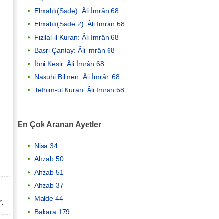
Elmalılı(Sade): Âli İmrân 68
Elmalılı(Sade 2): Âli İmrân 68
Fizilal-il Kuran: Âli İmrân 68
Basri Çantay: Âli İmrân 68
İbni Kesir: Âli İmrân 68
Nasuhi Bilmen: Âli İmrân 68
Tefhim-ul Kuran: Âli İmrân 68
û
En Çok Aranan Ayetler
Nisa 34
Ahzab 50
Ahzab 51
Ahzab 37
Maide 44
.
Bakara 179