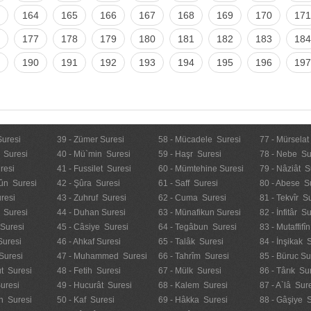
164
165
166
167
168
169
170
171
177
178
179
180
181
182
183
184
190
191
192
193
194
195
196
197
Suresi
39 - Zümer Suresi
58 - Mücadele Suresi
77 - Mürselat
 Suresi
40 - Mü`min Suresi
59 - Haşr Suresi
78 - Nebe Su
resi
41 - Fussilet Suresi
60 - Mümtehine Suresi
79 - Nâziât S
ûn Suresi
42 - Şûra Suresi
61 - Saff Suresi
80 - Abese S
resi
43 - Zuhruf Suresi
62 - Cuma Suresi
81 - Tekvîr S
 Suresi
44 - Duhan Suresi
63 - Münafikun Suresi
82 - İnfitâr S
 Suresi
45 - Câsiye Suresi
64 - Tegâbun Suresi
83 - Mutaffifî
Suresi
46 - Ahkaf Suresi
65 - Talâk Suresi
84 - İnşikak 
Suresi
47 - Muhammed Suresi
66 - Tahrîm Suresi
85 - Büruc Su
t Suresi
48 - Fetih Suresi
67 - Mülk Suresi
86 - Târık Su
uresi
49 - Hucurât Suresi
68 - Kalem Suresi
87 - A`lâ Sur
n Suresi
50 - Kaf Suresi
69 - Hâkka Suresi
88 - Gâşiye 