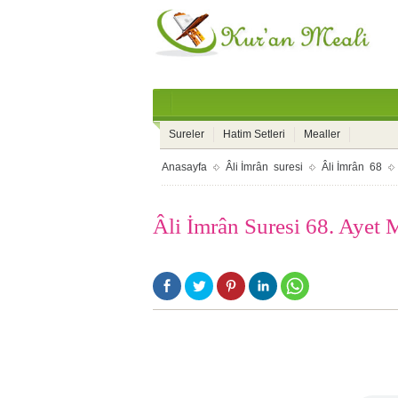
Sureler
Hatim Setleri
Mealler
Anasayfa
Âli İmrân suresi
Âli İmrân 68
Âli İmrân Suresi 68. Ayet 