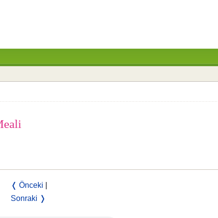
Meali
❬ Önceki
|
Sonraki ❭