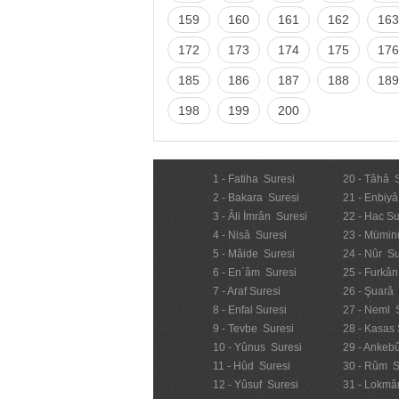
159
160
161
162
163
172
173
174
175
176
185
186
187
188
189
198
199
200
1 - Fatiha Suresi
20 - Tâhâ 
2 - Bakara Suresi
21 - Enbiyâ
3 - Âli İmrân Suresi
22 - Hac Su
4 - Nisâ Suresi
23 - Mümin
5 - Mâide Suresi
24 - Nûr Su
6 - En`âm Suresi
25 - Furkân
7 - Araf Suresi
26 - Şuarâ
8 - Enfal Suresi
27 - Neml 
9 - Tevbe Suresi
28 - Kasas 
10 - Yûnus Suresi
29 - Ankebû
11 - Hûd Suresi
30 - Rûm S
12 - Yûsuf Suresi
31 - Lokmâ