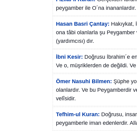
peygamber ile O´na inananlardır.
Hasan Basri Çantay:
Hakıykat, 
ona tâbi olanlarla şu Peygamber v
(yardımcısı) dır.
İbni Kesir:
Doğrusu İbrahim´e en
Ve o, müşriklerden de değildi. Ve 
Ömer Nasuhi Bilmen:
Şüphe yok
olanlardır. Ve bu Peygamberdir v
velîsidir.
Tefhim-ul Kuran:
Doğrusu, insan
peygamberle iman edenlerdir. Alla