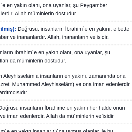
m´e en yakın olanı, ona uyanlar, şu Peygamber
rdir. Allah müminlerin dostudur.
ilmiş):
Doğrusu, insanların İbrahim´e en yakını, elbette
r ve inananlardır. Allah, inananların velisidir.
ların İbrahim´e en yakın olanı, ona uyanlar, şu
llah da müminlerin dostudur.
m Aleyhisselâm’a insanların en yakını, zamanında ona
azreti Muhammed Aleyhisselâm) ve ona iman edenlerdir
ardımcısıdır.
Doğrusu insanların İbrahime en yakını her halde onun
e iman edenlerdir, Allah da mü´minlerin velîsidir
m´e en yakın insanlar O´na uymuş olanlar ile bu