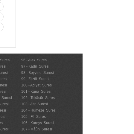
 Suresi
96 - Alak Suresi
resi
97 - Kadir Suresi
uresi
98 - Beyyine Suresi
uresi
99 - Zilzâl Suresi
uresi
100 - Adiyat Suresi
uresi
101 - Kâria Suresi
n Suresi
102 - Tekâsür Suresi
Suresi
103 - Asr Suresi
resi
104 - Hümeze Suresi
resi
105 - Fîl Suresi
esi
106 - Kureyş Suresi
Suresi
107 - Mâûn Suresi