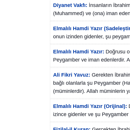
Diyanet Vakfı:
İnsanların İbrahi
(Muhammed) ve (ona) iman edenle
Elmalılı Hamdi Yazır (Sadeleştir
onun izinden gidenler, şu peygambe
Elmalılı Hamdi Yazır:
Doğrusu on
Peygamber ve iman edenlerdir. A
Ali Fikri Yavuz:
Gerekten İbrahi
bağlı olanlarla şu Peygamber (H
(müminlerdir). Allah müminlerin y
Elmalılı Hamdi Yazır (Orijinal):
izince gidenler ve şu Peygamber v
Fizilal-il Kuran:
Gerçekten İbrahi