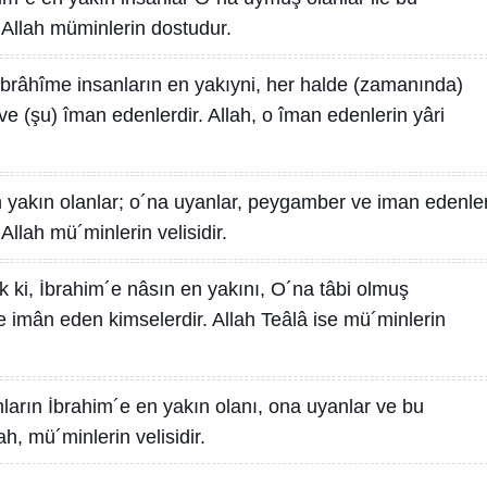
 Allah müminlerin dostudur.
İbrâhîme insanların en yakıyni, her halde (zamanında)
e (şu) îman edenlerdir. Allah, o îman edenlerin yâri
 yakın olanlar; o´na uyanlar, peygamber ve iman edenler
Allah mü´minlerin velisidir.
 ki, İbrahim´e nâsın en yakını, O´na tâbi olmuş
e imân eden kimselerdir. Allah Teâlâ ise mü´minlerin
ların İbrahim´e en yakın olanı, ona uyanlar ve bu
h, mü´minlerin velisidir.