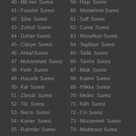
40 - Mü`min Suresi
59 - Haşr Suresi
41 - Fussilet Suresi
60 - Mümtehine Suresi
42 - Şûra Suresi
61 - Saff Suresi
43 - Zuhruf Suresi
62 - Cuma Suresi
44 - Duhan Suresi
63 - Münafikun Suresi
45 - Câsiye Suresi
64 - Tegâbun Suresi
46 - Ahkaf Suresi
65 - Talâk Suresi
47 - Muhammed Suresi
66 - Tahrîm Suresi
48 - Fetih Suresi
67 - Mülk Suresi
49 - Hucurât Suresi
68 - Kalem Suresi
50 - Kaf Suresi
69 - Hâkka Suresi
51 - Zâriyât Suresi
70 - Meâric Suresi
52 - Tûr Suresi
71 - Nûh Suresi
53 - Necm Suresi
72 - Cin Suresi
54 - Kamer Suresi
73 - Müzzemmil Suresi
55 - Rahmân Suresi
74 - Müddessir Suresi