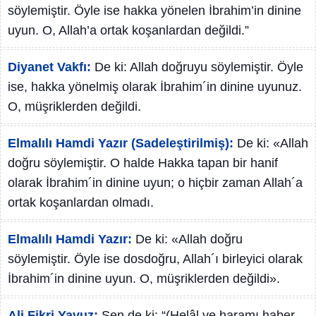
söylemiştir. Öyle ise hakka yönelen İbrahim’in dinine
uyun. O, Allah’a ortak koşanlardan değildi.”
Diyanet Vakfı:
De ki: Allah doğruyu söylemiştir. Öyle
ise, hakka yönelmiş olarak İbrahim´in dinine uyunuz.
O, müşriklerden değildi.
Elmalılı Hamdi Yazır (Sadeleştirilmiş):
De ki: «Allah
doğru söylemiştir. O halde Hakka tapan bir hanif
olarak İbrahim´in dinine uyun; o hiçbir zaman Allah´a
ortak koşanlardan olmadı.
Elmalılı Hamdi Yazır:
De ki: «Allah doğru
söylemiştir. Öyle ise dosdoğru, Allah´ı birleyici olarak
İbrahim´in dinine uyun. O, müşriklerden değildi».
Ali Fikri Yavuz:
Sen de ki: “(Helâl ve haramı haber