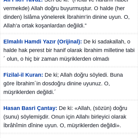
vermekde) Allah doğru buyurmuştur. O halde (her
dinden) İslâma yönelerek İbrahim’in dinine uyun. O,
Allah’a ortak koşanlardan değildi.”
Elmalılı Hamdi Yazır (Orijinal):
De ki sadakallah, o
halde hak perest bir hanif olarak İbrahim milletine tabi
´ olun, o hiç bir zaman müşriklerden olmadı
Fizilal-il Kuran:
De ki; Allah doğru söyledi. Buna
göre İbrahim´in dosdoğru dinine uyunuz. O,
müşriklerden değildi.´
Hasan Basri Çantay:
De ki: «Allah, (sözün) doğru
(sunu) söylemişdir. Onun için Allahı birleyici olarak
İbrâhîmin dînine uyun. O, müşriklerden değildi».