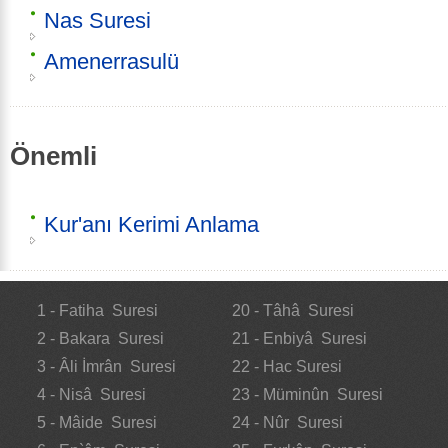
Nas Suresi
Amenerrasulü
Önemli
Kur'anı Kerimi Anlama
1 - Fatiha Suresi
20 - Tâhâ Suresi
2 - Bakara Suresi
21 - Enbiyâ Suresi
3 - Âli İmrân Suresi
22 - Hac Suresi
4 - Nisâ Suresi
23 - Müminûn Suresi
5 - Mâide Suresi
24 - Nûr Suresi