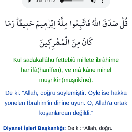
قُلْ صَدَقَ اللّٰهُ فَاتَّبِعُوا مِلَّةَ اِبْرٰه۪يمَ حَن۪يفًاۜ وَمَا
كَانَ مِنَ الْمُشْرِك۪ينَ
Kul sadakallâhu fettebiû millete ibrâhîme
hanîfâ(hanîfen), ve mâ kâne minel
muşrikîn(muşrikîne).
De ki: “Allah, doğru söylemiştir. Öyle ise hakka
yönelen İbrahim’in dinine uyun. O, Allah’a ortak
koşanlardan değildi.”
Diyanet İşleri Başkanlığı:
De ki: “Allah, doğru