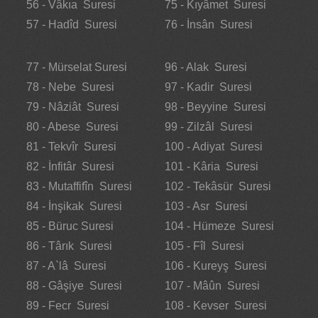
56 - Vâkıa Suresi
75 - Kıyâmet Suresi
57 - Hadîd Suresi
76 - İnsân Suresi
77 - Mürselat Suresi
96 - Alak Suresi
78 - Nebe Suresi
97 - Kadir Suresi
79 - Nâziât Suresi
98 - Beyyine Suresi
80 - Abese Suresi
99 - Zilzâl Suresi
81 - Tekvîr Suresi
100 - Adiyat Suresi
82 - İnfitâr Suresi
101 - Kâria Suresi
83 - Mutaffifîn Suresi
102 - Tekâsür Suresi
84 - İnşikak Suresi
103 - Asr Suresi
85 - Büruc Suresi
104 - Hümeze Suresi
86 - Târık Suresi
105 - Fîl Suresi
87 - A`lâ Suresi
106 - Kureyş Suresi
88 - Gâşiye Suresi
107 - Mâûn Suresi
89 - Fecr Suresi
108 - Kevser Suresi