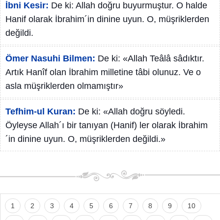
İbni Kesir:
De ki: Allah doğru buyurmuştur. O halde
Hanif olarak İbrahim´in dinine uyun. O, müşriklerden
değildi.
Ömer Nasuhi Bilmen:
De ki: «Allah Teâlâ sâdıktır.
Artık Hanîf olan İbrahim milletine tâbi olunuz. Ve o
asla müşriklerden olmamıştır»
Tefhim-ul Kuran:
De ki: «Allah doğru söyledi.
Öyleyse Allah´ı bir tanıyan (Hanif) ler olarak İbrahim
´in dinine uyun. O, müşriklerden değildi.»
1
2
3
4
5
6
7
8
9
10