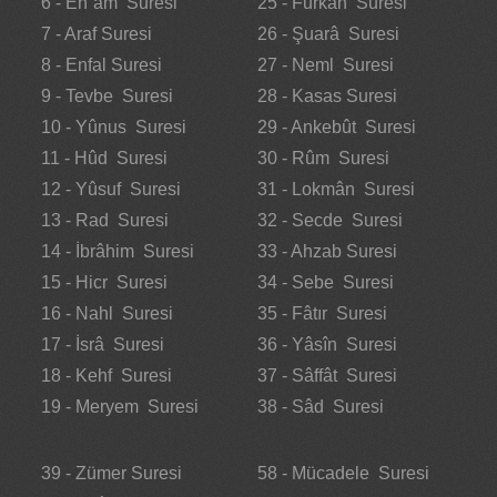
6 - En`âm Suresi
25 - Furkân Suresi
7 - Araf Suresi
26 - Şuarâ Suresi
8 - Enfal Suresi
27 - Neml Suresi
9 - Tevbe Suresi
28 - Kasas Suresi
10 - Yûnus Suresi
29 - Ankebût Suresi
11 - Hûd Suresi
30 - Rûm Suresi
12 - Yûsuf Suresi
31 - Lokmân Suresi
13 - Rad Suresi
32 - Secde Suresi
14 - İbrâhim Suresi
33 - Ahzab Suresi
15 - Hicr Suresi
34 - Sebe Suresi
16 - Nahl Suresi
35 - Fâtır Suresi
17 - İsrâ Suresi
36 - Yâsîn Suresi
18 - Kehf Suresi
37 - Sâffât Suresi
19 - Meryem Suresi
38 - Sâd Suresi
39 - Zümer Suresi
58 - Mücadele Suresi