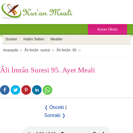
Kuran Okulu
Sureler
Hatim Setleri
Mealler
Anasayfa
Âli İmrân suresi
Âli İmrân 95
Âli İmrân Suresi 95. Ayet Meali
❬ Önceki
|
Sonraki ❭