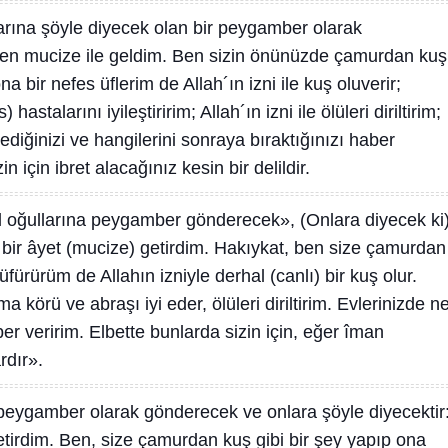
larına şöyle diyecek olan bir peygamber olarak
en mucize ile geldim. Ben sizin önünüzde çamurdan kuş
a bir nefes üflerim de Allah´ın izni ile kuş oluverir;
hastalarını iyileştiririm; Allah´ın izni ile ölüleri diriltirim;
yediğinizi ve hangilerini sonraya bıraktığınızı haber
n için ibret alacağınız kesin bir delildir.
l oğullarına peygamber gönderecek», (Onlara diyecek ki)
bir âyet (mucize) getirdim. Hakıykat, ben size çamurdan
üfürürüm de Allahın izniyle derhal (canlı) bir kuş olur.
 körü ve abraşı iyi eder, ölüleri diriltirim. Evlerinizde n
ber veririm. Elbette bunlarda sizin için, eğer îman
ardır».
 peygamber olarak gönderecek ve onlara şöyle diyecektir
etirdim. Ben, size çamurdan kuş gibi bir şey yapıp ona