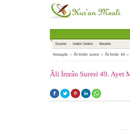
Sureler
Hatim Setleri
Mealler
Anasayfa
Âli İmrân suresi
Âli İmrân 49
Âli İmrân Suresi 49. Ayet 