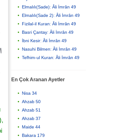
Elmalılı(Sade): Âli İmrân 49
Elmalılı(Sade 2): Âli İmrân 49
Fizilal-il Kuran: Âli İmrân 49
Basri Çantay: Âli İmrân 49
İbni Kesir: Âli İmrân 49
ال
Nasuhi Bilmen: Âli İmrân 49
Tefhim-ul Kuran: Âli İmrân 49
En Çok Aranan Ayetler
Nisa 34
Ahzab 50
u
Ahzab 51
Ahzab 37
),
Maide 44
i
Bakara 179