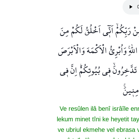
ْ رَبِّكُمْۙ اَنّ۪ٓي اَخْلُقُ لَكُمْ مِنَ
لّٰهِۚ وَاُبْرِئُ الْاَكْمَهَ وَالْاَبْرَصَ
ا تَدَّخِرُونَۙ ف۪ي بُيُوتِكُمْۜ اِنَّ ف۪ي
مِن۪ينَۚ
Ve resûlen ilâ benî isrâîle e
lekum minet tîni ke heyetit tayr
ve ubriul ekmehe vel ebrasa ve