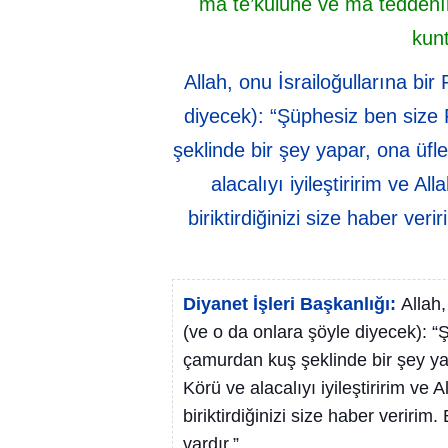
mâ te’kulûne ve mâ teddehırû
kun
Allah, onu İsrailoğullarına b
diyecek): “Şüphesiz ben size
şeklinde bir şey yapar, ona üfl
alacalıyı iyileştiririm ve All
biriktirdiğinizi size haber ver
Diyanet İşleri Başkanlığı:
Allah
(ve o da onlara şöyle diyecek): 
çamurdan kuş şeklinde bir şey yap
Körü ve alacalıyı iyileştiririm ve Al
biriktirdiğinizi size haber veririm.
vardır.”