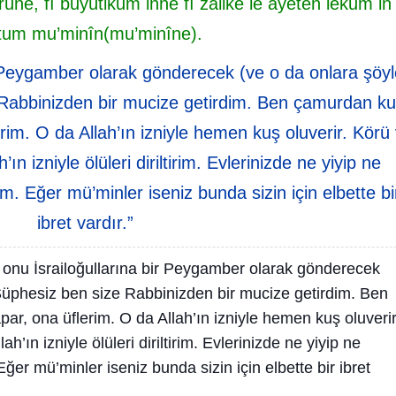
ne, fî buyûtikum inne fî zâlike le âyeten lekum in
tum mu’minîn(mu’minîne).
ir Peygamber olarak gönderecek (ve o da onlara şöy
 Rabbinizden bir mucize getirdim. Ben çamurdan k
erim. O da Allah’ın izniyle hemen kuş oluverir. Körü
ah’ın izniyle ölüleri diriltirim. Evlerinizde ne yiyip ne
irim. Eğer mü’minler iseniz bunda sizin için elbette bi
ibret vardır.”
, onu İsrailoğullarına bir Peygamber olarak gönderecek
“Şüphesiz ben size Rabbinizden bir mucize getirdim. Ben
ar, ona üflerim. O da Allah’ın izniyle hemen kuş oluverir
lah’ın izniyle ölüleri diriltirim. Evlerinizde ne yiyip ne
 Eğer mü’minler iseniz bunda sizin için elbette bir ibret