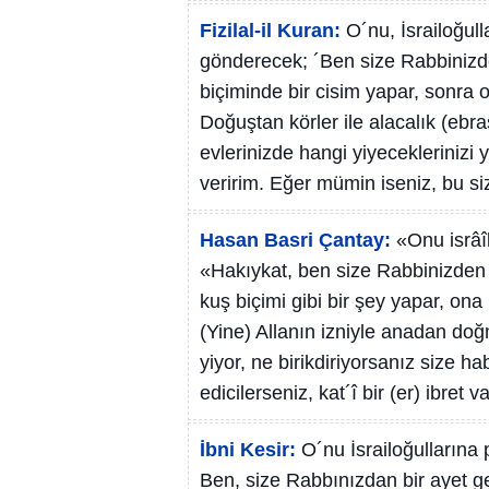
Fizilal-il Kuran:
O´nu, İsrailoğul
gönderecek; ´Ben size Rabbinizd
biçiminde bir cisim yapar, sonra on
Doğuştan körler ile alacalık (ebras) 
evlerinizde hangi yiyeceklerinizi 
veririm. Eğer mümin iseniz, bu sizi
Hasan Basri Çantay:
«Onu isrâî
«Hakıykat, ben size Rabbinizden 
kuş biçimi gibi bir şey yapar, ona 
(Yine) Allanın izniyle anadan doğma
yiyor, ne birikdiriyorsanız size ha
edicilerseniz, kat´î bir (er) ibret v
İbni Kesir:
O´nu İsrailoğullarına
Ben, size Rabbınızdan bir ayet g