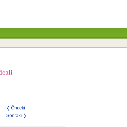
Meali
❬ Önceki
|
Sonraki ❭