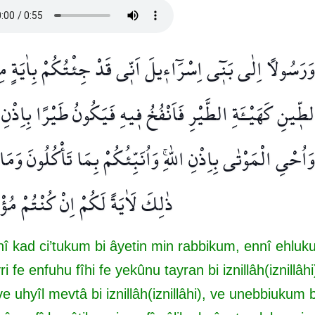
وَرَسُولًا اِلٰى بَن۪ٓي اِسْرَٓاء۪يلَ اَنّ۪ي قَدْ جِئْتُكُمْ بِاٰيَةٍ مِن
طّ۪ينِ كَهَيْـَٔةِ الطَّيْرِ فَاَنْفُخُ ف۪يهِ فَيَكُونُ طَيْرًا بِاِذْنِ ال
وَاُحْيِ الْمَوْتٰى بِاِذْنِ اللّٰهِۚ وَاُنَبِّئُكُمْ بِمَا تَأْكُلُونَ وَمَ
ذٰلِكَ لَاٰيَةً لَكُمْ اِنْ كُنْتُمْ مُؤْ
nnî kad ci’tukum bi âyetin min rabbikum, ennî ehluk
i fe enfuhu fîhi fe yekûnu tayran bi iznillâh(iznillâhi
 uhyîl mevtâ bi iznillâh(iznillâhi), ve unebbiukum b