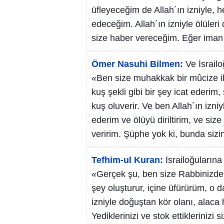
üfleyeceğim de Allah´ın izniyle, 
edeceğim. Allah´ın izniyle ölüleri 
size haber vereceğim. Eğer iman e
Ömer Nasuhi Bilmen:
Ve İsrail
«Ben size muhakkak bir mûcize il
kuş şekli gibi bir şey icat ederi
kuş oluverir. Ve ben Allah´ın izni
ederim ve ölüyü diriltirim, ve size
veririm. Şüphe yok ki, bunda sizin
Tefhim-ul Kuran:
İsrailoğuların
«Gerçek şu, ben size Rabbinizden
şey oluşturur, içine üfürürüm, o d
izniyle doğuştan kör olanı, alaca ha
Yediklerinizi ve stok ettikleriniz