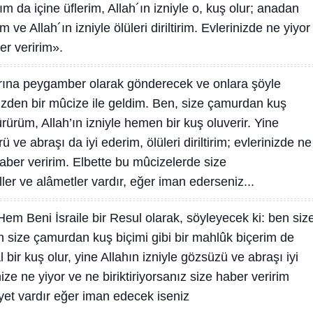
 da içine üflerim, Allah´ın izniyle o, kuş olur; anadan
m ve Allah´ın izniyle ölüleri diriltirim. Evlerinizde ne yiyor
ber veririm».
arına peygamber olarak gönderecek ve onlara şöyle
nizden bir mûcize ile geldim. Ben, size çamurdan kuş
rürüm, Allah’ın izniyle hemen bir kuş oluverir. Yine
ve abraşı da iyi ederim, ölüleri diriltirim; evlerinizde ne
 haber veririm. Elbette bu mûcizelerde size
ler ve alâmetler vardır, eğer iman ederseniz...
Hem Beni İsraile bir Resul olarak, söyleyecek ki: ben siz
n size çamurdan kuş biçimi gibi bir mahlûk biçerim de
al bir kuş olur, yine Allahın izniyle gözsüzü ve abraşı iyi
inize ne yiyor ve ne biriktiriyorsanız size haber veririm
yet vardır eğer iman edecek iseniz