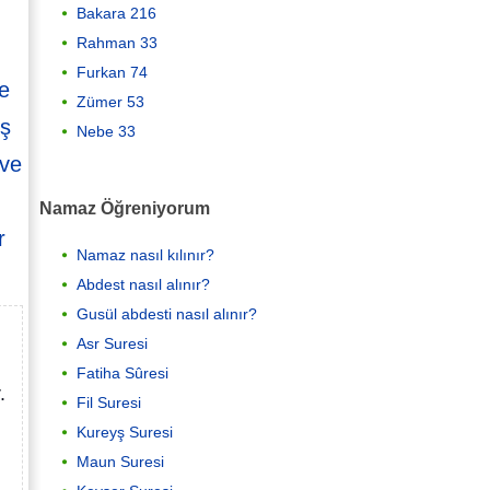
Bakara 216
Rahman 33
Furkan 74
le
Zümer 53
uş
Nebe 33
 ve
Namaz Öğreniyorum
r
Namaz nasıl kılınır?
Abdest nasıl alınır?
Gusül abdesti nasıl alınır?
Asr Suresi
Fatiha Sûresi
.
Fil Suresi
Kureyş Suresi
Maun Suresi