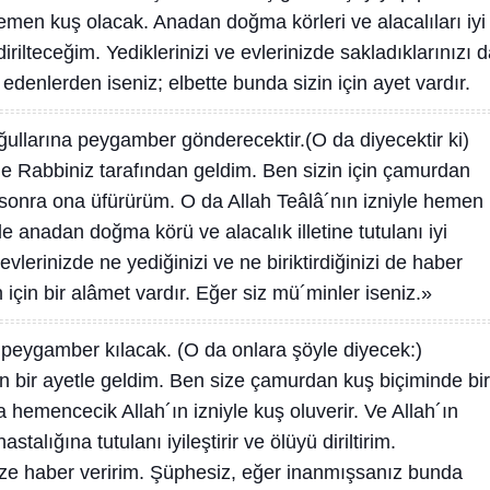
hemen kuş olacak. Anadan doğma körleri ve alacalıları iyi
dirilteceğim. Yediklerinizi ve evlerinizde sakladıklarınızı 
denlerden iseniz; elbette bunda sizin için ayet vardır.
oğullarına peygamber gönderecektir.(O da diyecektir ki)
e Rabbiniz tarafından geldim. Ben sizin için çamurdan
m, sonra ona üfürürüm. O da Allah Teâlâ´nın izniyle hemen
yle anadan doğma körü ve alacalık illetine tutulanı iyi
 evlerinizde ne yediğinizi ve ne biriktirdiğinizi de haber
 için bir alâmet vardır. Eğer siz mü´minler iseniz.»
a peygamber kılacak. (O da onlara şöyle diyecek:)
 bir ayetle geldim. Ben size çamurdan kuş biçiminde bir
a hemencecik Allah´ın izniyle kuş oluverir. Ve Allah´ın
stalığına tutulanı iyileştirir ve ölüyü diriltirim.
i size haber veririm. Şüphesiz, eğer inanmışsanız bunda