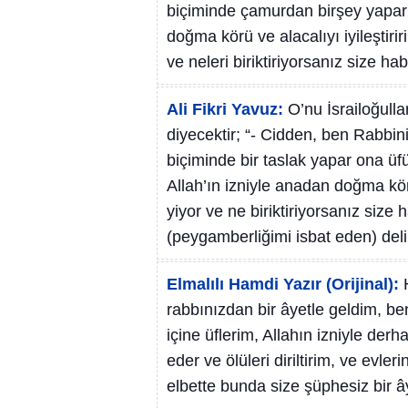
biçiminde çamurdan birşey yaparım
doğma körü ve alacalıyı iyileştiriri
ve neleri biriktiriyorsanız size ha
Ali Fikri Yavuz:
O’nu İsrailoğull
diyecektir; “- Cidden, ben Rabbi
biçiminde bir taslak yapar ona üfü
Allah’ın izniyle anadan doğma körü 
yiyor ve ne biriktiriyorsanız size
(peygamberliğimi isbat eden) delil
Elmalılı Hamdi Yazır (Orijinal):
rabbınızdan bir âyetle geldim, be
içine üflerim, Allahın izniyle derh
eder ve ölüleri diriltirim, ve evler
elbette bunda size şüphesiz bir â