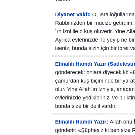
Diyanet Vakfı:
O, İsrailoğulların
Rabbinizden bir mucize getirdim: 
´ın izni ile o kuş oluverir. Yine Allah
Ayrıca evlerinizde ne yeyip ne bir
iseniz, bunda sizin için bir ibret va
Elmalılı Hamdi Yazır (Sadeleştir
gönderecek; onlara diyecek ki: «B
çamurdan kuş biçiminde bir yaratı
olur. Yine Allah´ın izniyle, anadan
evlerinizde yediklerinizi ve birik
bunda size bir delil vardır.
Elmalılı Hamdi Yazır:
Allah onu 
gönderir: «Şüphesiz ki ben size R