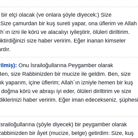
a bir elçi olacak (ve onlara şöyle diyecek:) Size
Size çamurdan bir kuş sureti yapar, ona üflerim ve Allah
´ın izni ile körü ve alacalıyı iyileştirir, ölüleri diriltirim.
iktirdiğinizi size haber veririm. Eğer inanan kimseler
rdır.
ilmiş):
Onu İsrailoğullarına Peygamber olarak
en, size Rabbinizden bir mucize ile geldim. Ben, size
k yaparım, içine üflerim; Allah´ın izniyle hemen bir kuş
 doğma körü ve abraşı iyi eder, ölüleri diriltirim ve size
tirdiklerinizi haber veririm. Eğer iman edecekseniz, şüphes
İsrailoğullarına (şöyle diyecek) bir peygamber olarak
abbinizden bir âyet (mucize, belge) getirdim: Size, kuş