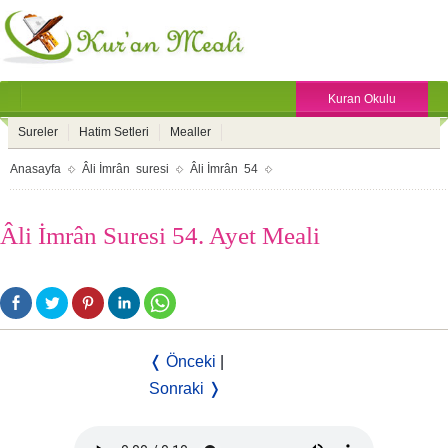
Kuran Okulu
Sureler
Hatim Setleri
Mealler
Anasayfa
Âli İmrân suresi
Âli İmrân 54
Âli İmrân Suresi 54. Ayet Meali
❬ Önceki
|
Sonraki ❭