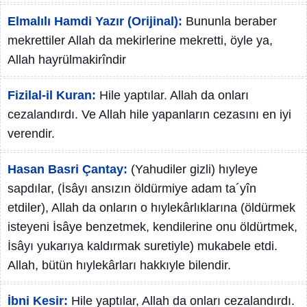
Elmalılı Hamdi Yazır (Orijinal):
Bununla beraber
mekrettiler Allah da mekirlerine mekretti, öyle ya,
Allah hayrülmakirîndir
Fizilal-il Kuran:
Hile yaptılar. Allah da onları
cezalandırdı. Ve Allah hile yapanların cezasını en iyi
verendir.
Hasan Basri Çantay:
(Yahudiler gizli) hıyleye
sapdılar, (İsâyı ansızın öldürmiye adam ta´yîn
etdiler), Allah da onların o hıylekârlıklarına (öldürmek
isteyeni İsâye benzetmek, kendilerine onu öldürtmek,
İsâyı yukarıya kaldırmak suretiyle) mukabele etdi.
Allah, bütün hıylekârları hakkıyle bilendir.
İbni Kesir:
Hile yaptılar, Allah da onları cezalandırdı.