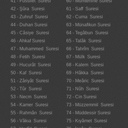
41 - Fussilet Suresi
60 - Mümtehine Suresi
42 - Şûra Suresi
61 - Saff Suresi
43 - Zuhruf Suresi
62 - Cuma Suresi
44 - Duhan Suresi
63 - Münafikun Suresi
45 - Câsiye Suresi
64 - Tegâbun Suresi
46 - Ahkaf Suresi
65 - Talâk Suresi
47 - Muhammed Suresi
66 - Tahrîm Suresi
48 - Fetih Suresi
67 - Mülk Suresi
49 - Hucurât Suresi
68 - Kalem Suresi
50 - Kaf Suresi
69 - Hâkka Suresi
51 - Zâriyât Suresi
70 - Meâric Suresi
52 - Tûr Suresi
71 - Nûh Suresi
53 - Necm Suresi
72 - Cin Suresi
54 - Kamer Suresi
73 - Müzzemmil Suresi
55 - Rahmân Suresi
74 - Müddessir Suresi
56 - Vâkıa Suresi
75 - Kıyâmet Suresi