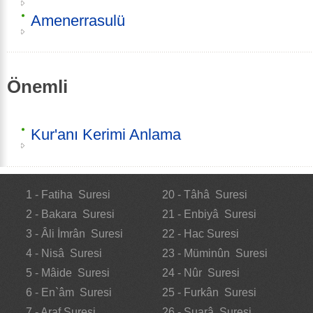
Amenerrasulü
Önemli
Kur'anı Kerimi Anlama
1 - Fatiha Suresi
20 - Tâhâ Suresi
2 - Bakara Suresi
21 - Enbiyâ Suresi
3 - Âli İmrân Suresi
22 - Hac Suresi
4 - Nisâ Suresi
23 - Müminûn Suresi
5 - Mâide Suresi
24 - Nûr Suresi
6 - En`âm Suresi
25 - Furkân Suresi
7 - Araf Suresi
26 - Şuarâ Suresi