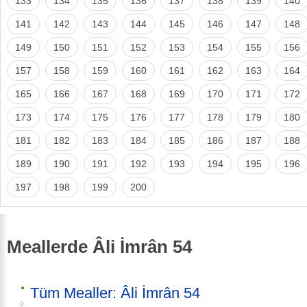
133
134
135
136
137
138
139
140
141
142
143
144
145
146
147
148
149
150
151
152
153
154
155
156
157
158
159
160
161
162
163
164
165
166
167
168
169
170
171
172
173
174
175
176
177
178
179
180
181
182
183
184
185
186
187
188
189
190
191
192
193
194
195
196
197
198
199
200
Meallerde Âli İmrân 54
Tüm Mealler: Âli İmrân 54