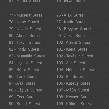
57 - Hadîd Suresi
76 - İnsân Suresi
77 - Mürselat Suresi
96 - Alak Suresi
78 - Nebe Suresi
97 - Kadir Suresi
79 - Nâziât Suresi
98 - Beyyine Suresi
80 - Abese Suresi
99 - Zilzâl Suresi
81 - Tekvîr Suresi
100 - Adiyat Suresi
82 - İnfitâr Suresi
101 - Kâria Suresi
83 - Mutaffifîn Suresi
102 - Tekâsür Suresi
84 - İnşikak Suresi
103 - Asr Suresi
85 - Büruc Suresi
104 - Hümeze Suresi
86 - Târık Suresi
105 - Fîl Suresi
87 - A`lâ Suresi
106 - Kureyş Suresi
88 - Gâşiye Suresi
107 - Mâûn Suresi
89 - Fecr Suresi
108 - Kevser Suresi
90 - Beled Suresi
109 - Kâfirûn Suresi