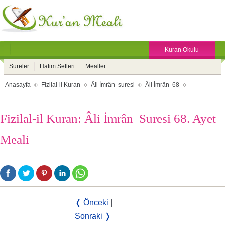
Kuran Okulu
Sureler
Hatim Setleri
Mealler
Anasayfa
Fizilal-il Kuran
Âli İmrân suresi
Âli İmrân 68
Fizilal-il Kuran: Âli İmrân Suresi 68. Ayet
Meali
❬ Önceki
|
Sonraki ❭