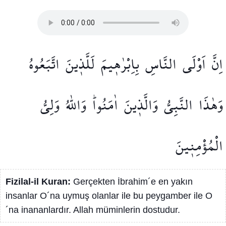
اِنَّ
اَوْلَى
النَّاسِ
بِاِبْرٰه۪يمَ
لَلَّذ۪ينَ
اتَّبَعُوهُ
وَهٰذَا
النَّبِيُّ
وَالَّذ۪ينَ
اٰمَنُواۜ
وَاللّٰهُ
وَلِيُّ
الْمُؤْمِن۪ينَ
Fizilal-il Kuran:
Gerçekten İbrahim´e en yakın
insanlar O´na uymuş olanlar ile bu peygamber ile O
´na inananlardır. Allah müminlerin dostudur.