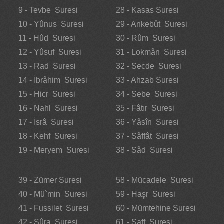
9 - Tevbe Suresi
28 - Kasas Suresi
10 - Yûnus Suresi
29 - Ankebût Suresi
11 - Hûd Suresi
30 - Rûm Suresi
12 - Yûsuf Suresi
31 - Lokmân Suresi
13 - Rad Suresi
32 - Secde Suresi
14 - İbrâhim Suresi
33 - Ahzab Suresi
15 - Hicr Suresi
34 - Sebe Suresi
16 - Nahl Suresi
35 - Fâtır Suresi
17 - İsrâ Suresi
36 - Yâsîn Suresi
18 - Kehf Suresi
37 - Sâffât Suresi
19 - Meryem Suresi
38 - Sâd Suresi
39 - Zümer Suresi
58 - Mücadele Suresi
40 - Mü`min Suresi
59 - Haşr Suresi
41 - Fussilet Suresi
60 - Mümtehine Suresi
42 - Şûra Suresi
61 - Saff Suresi