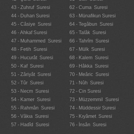
43 - Zuhruf Suresi
62 - Cuma Suresi
44 - Duhan Suresi
63 - Münafikun Suresi
45 - Câsiye Suresi
64 - Tegâbun Suresi
46 - Ahkaf Suresi
65 - Talâk Suresi
47 - Muhammed Suresi
66 - Tahrîm Suresi
48 - Fetih Suresi
67 - Mülk Suresi
49 - Hucurât Suresi
68 - Kalem Suresi
50 - Kaf Suresi
69 - Hâkka Suresi
51 - Zâriyât Suresi
70 - Meâric Suresi
52 - Tûr Suresi
71 - Nûh Suresi
53 - Necm Suresi
72 - Cin Suresi
54 - Kamer Suresi
73 - Müzzemmil Suresi
55 - Rahmân Suresi
74 - Müddessir Suresi
56 - Vâkıa Suresi
75 - Kıyâmet Suresi
57 - Hadîd Suresi
76 - İnsân Suresi