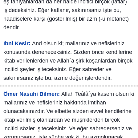
eş tanıyanlardan da her halde incitici birçok (lâflar)
işideceksiniz. Eğer katlanır, sakınırsanız işte bu,
haadiselere karşı (gösterilmiş) bir azm (-ü metanet)
dendir.
İbni Kesir:
And olsun ki; mallarınız ve nefisleriniz
konusunda deneneceksiniz. Sizden önce kendilerine
kitab verilenlerden ve Allah´a şirk koşanlardan birçok
incitici şeyler işiteceksiniz. Eğer sabreder ve
sakınırsanız işte bu, azme değer işlerdendir.
Ömer Nasuhi Bilmen:
Allah Teâlâ´ya kasem olsun ki
mallarınız ve nefisleriniz hakkında imtihan
olunacaksınızdır. Ve elbette sizden evvel kendilerine
kitap verilmiş olanlardan ve müşriklerden birçok
incitici sözler işiteceksiniz. Ve eğer sabrederseniz ve
korunursanız, işte şüphe yok ki, bu azmolunacak