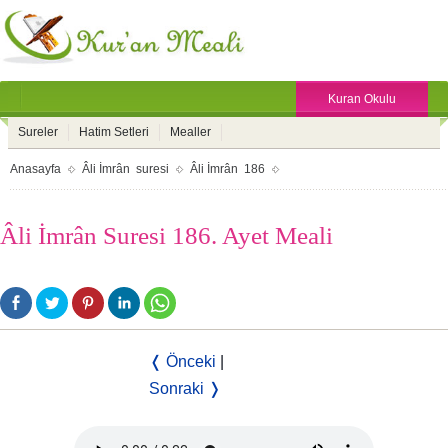
Kuran Okulu
Sureler
Hatim Setleri
Mealler
Anasayfa
Âli İmrân suresi
Âli İmrân 186
Âli İmrân Suresi 186. Ayet Meali
❬ Önceki
|
Sonraki ❭