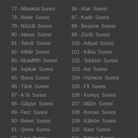
77 - Mürselat Suresi
96 - Alak Suresi
78 - Nebe Suresi
97 - Kadir Suresi
79 - Nâziât Suresi
98 - Beyyine Suresi
80 - Abese Suresi
99 - Zilzâl Suresi
81 - Tekvîr Suresi
100 - Adiyat Suresi
82 - İnfitâr Suresi
101 - Kâria Suresi
83 - Mutaffifîn Suresi
102 - Tekâsür Suresi
84 - İnşikak Suresi
103 - Asr Suresi
85 - Büruc Suresi
104 - Hümeze Suresi
86 - Târık Suresi
105 - Fîl Suresi
87 - A`lâ Suresi
106 - Kureyş Suresi
88 - Gâşiye Suresi
107 - Mâûn Suresi
89 - Fecr Suresi
108 - Kevser Suresi
90 - Beled Suresi
109 - Kâfirûn Suresi
91 - Şems Suresi
110 - Nasr Suresi