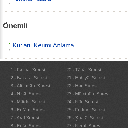
Önemli
Kur'anı Kerimi Anlama
1 - Fatiha Suresi
20 - Tâhâ Suresi
2 - Bakara Suresi
21 - Enbiyâ Suresi
3 - Âli İmrân Suresi
22 - Hac Suresi
4 - Nisâ Suresi
23 - Müminûn Suresi
5 - Mâide Suresi
24 - Nûr Suresi
6 - En`âm Suresi
25 - Furkân Suresi
7 - Araf Suresi
26 - Şuarâ Suresi
8 - Enfal Suresi
27 - Neml Suresi