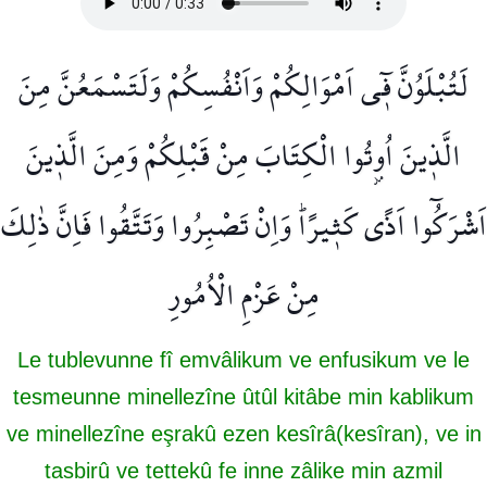
لَتُبْلَوُنَّ ف۪ٓي اَمْوَالِكُمْ وَاَنْفُسِكُمْ وَلَتَسْمَعُنَّ مِنَ
الَّذ۪ينَ اُو۫تُوا الْكِتَابَ مِنْ قَبْلِكُمْ وَمِنَ الَّذ۪ينَ
اَشْرَكُٓوا اَذًى كَث۪يرًاۜ وَاِنْ تَصْبِرُوا وَتَتَّقُوا فَاِنَّ ذٰلِكَ
مِنْ عَزْمِ الْاُمُورِ
Le tublevunne fî emvâlikum ve enfusikum ve le
tesmeunne minellezîne ûtûl kitâbe min kablikum
ve minellezîne eşrakû ezen kesîrâ(kesîran), ve in
tasbirû ve tettekû fe inne zâlike min azmil