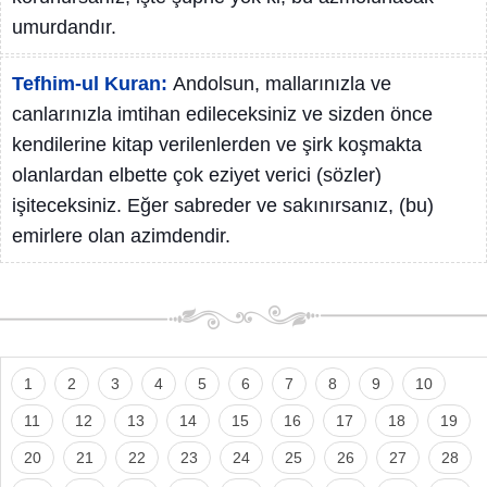
umurdandır.
Tefhim-ul Kuran:
Andolsun, mallarınızla ve
canlarınızla imtihan edileceksiniz ve sizden önce
kendilerine kitap verilenlerden ve şirk koşmakta
olanlardan elbette çok eziyet verici (sözler)
işiteceksiniz. Eğer sabreder ve sakınırsanız, (bu)
emirlere olan azimdendir.
1
2
3
4
5
6
7
8
9
10
11
12
13
14
15
16
17
18
19
20
21
22
23
24
25
26
27
28