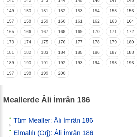
141
142
143
144
145
146
147
148
149
150
151
152
153
154
155
156
157
158
159
160
161
162
163
164
165
166
167
168
169
170
171
172
173
174
175
176
177
178
179
180
181
182
183
184
185
186
187
188
189
190
191
192
193
194
195
196
197
198
199
200
Meallerde Âli İmrân 186
Tüm Mealler: Âli İmrân 186
Elmalılı (Orj): Âli İmrân 186