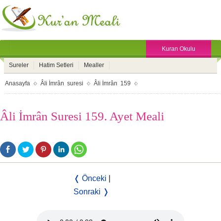
Kuran Okulu
Sureler
Hatim Setleri
Mealler
Anasayfa
Âli İmrân suresi
Âli İmrân 159
Âli İmrân Suresi 159. Ayet Meali
❬ Önceki
|
Sonraki ❭