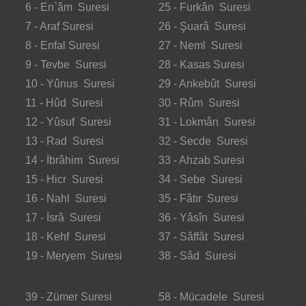
6 - En`âm Suresi
25 - Furkân Suresi
7 - Araf Suresi
26 - Şuarâ Suresi
8 - Enfal Suresi
27 - Neml Suresi
9 - Tevbe Suresi
28 - Kasas Suresi
10 - Yûnus Suresi
29 - Ankebût Suresi
11 - Hûd Suresi
30 - Rûm Suresi
12 - Yûsuf Suresi
31 - Lokmân Suresi
13 - Rad Suresi
32 - Secde Suresi
14 - İbrâhim Suresi
33 - Ahzab Suresi
15 - Hicr Suresi
34 - Sebe Suresi
16 - Nahl Suresi
35 - Fâtır Suresi
17 - İsrâ Suresi
36 - Yâsîn Suresi
18 - Kehf Suresi
37 - Sâffât Suresi
19 - Meryem Suresi
38 - Sâd Suresi
39 - Zümer Suresi
58 - Mücadele Suresi