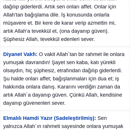
dağılıp giderlerdi. Artık sen onları affet. Onlar için
Allah’tan bağışlama dile. İş konusunda onlarla
müşavere et. Bir kere de karar verip azmettin mi,
artık Allah’a tevekkül et, (ona dayanıp güven).
Şüphesiz Allah, tevekkül edenleri sever.
Diyanet Vakfı:
O vakit Allah´tan bir rahmet ile onlara
yumuşak davrandın! Şayet sen kaba, katı yürekli
olsaydın, hiç şüphesiz, etrafından dağılıp giderlerdi.
Şu halde onları affet; bağışlanmaları için dua et; iş
hakkında onlara danış. Kararını verdiğin zaman da
artık Allah´a dayanıp güven. Çünkü Allah, kendisine
dayanıp güvenenleri sever.
Elmalılı Hamdi Yazır (Sadeleştirilmiş):
Sen
yalnızca Allah´ın rahmeti sayesinde onlara yumuşak