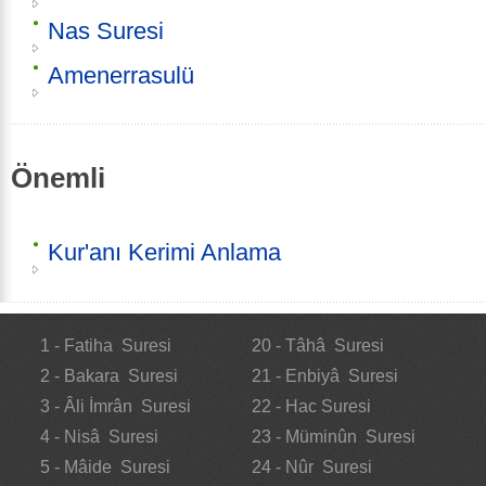
Nas Suresi
Amenerrasulü
Önemli
Kur'anı Kerimi Anlama
1 - Fatiha Suresi
20 - Tâhâ Suresi
2 - Bakara Suresi
21 - Enbiyâ Suresi
3 - Âli İmrân Suresi
22 - Hac Suresi
4 - Nisâ Suresi
23 - Müminûn Suresi
5 - Mâide Suresi
24 - Nûr Suresi