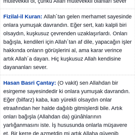
mütevekkil ol, çünkü Allah mütevekkil olanları sever
Fizilal-il Kuran:
Allah´tan gelen merhamet sayesinde
onlara yumuşak davrandın. Eğer sert, katı kalpli biri
olsaydın, kuşkusuz çevrenden uzaklaşırlardı. Onları
bağışla, kendileri için Allah´tan af dile, yapacağın işler
hakkında onların görüşlerini al, ama karar verince
artık Allah´a dayan. Hiç kuşkusuz Allah kendisine
dayananları sever.
Hasan Basri Çantay:
(O vakit) sen Allahdan bir
esirgeme sayesindedir ki onlara yumuşak davrandın.
Eğer (bilfarz) kaba, katı yürekli olsaydın onlar
etraafından her halde dağılıb gitmişlerdi bile. Artık
onları bağışla (Allahdan da) günâhlarının
yarlığanmasını iste. İş hususunda onlarla müşavere
et. Bir kerre de azmetdin mi artık Allaha güvenib