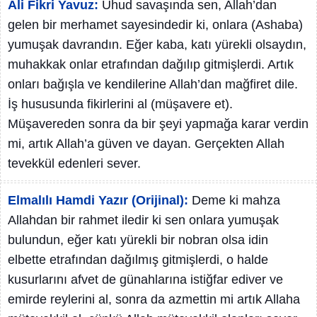
Ali Fikri Yavuz:
Uhud savaşında sen, Allah’dan
gelen bir merhamet sayesindedir ki, onlara (Ashaba)
yumuşak davrandın. Eğer kaba, katı yürekli olsaydın,
muhakkak onlar etrafından dağılıp gitmişlerdi. Artık
onları bağışla ve kendilerine Allah’dan mağfiret dile.
İş hususunda fikirlerini al (müşavere et).
Müşavereden sonra da bir şeyi yapmağa karar verdin
mi, artık Allah’a güven ve dayan. Gerçekten Allah
tevekkül edenleri sever.
Elmalılı Hamdi Yazır (Orijinal):
Deme ki mahza
Allahdan bir rahmet iledir ki sen onlara yumuşak
bulundun, eğer katı yürekli bir nobran olsa idin
elbette etrafından dağılmış gitmişlerdi, o halde
kusurlarını afvet de günahlarına istiğfar ediver ve
emirde reylerini al, sonra da azmettin mi artık Allaha