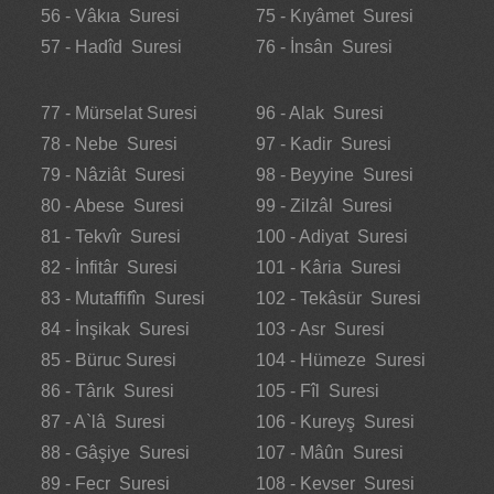
56 - Vâkıa Suresi
75 - Kıyâmet Suresi
57 - Hadîd Suresi
76 - İnsân Suresi
77 - Mürselat Suresi
96 - Alak Suresi
78 - Nebe Suresi
97 - Kadir Suresi
79 - Nâziât Suresi
98 - Beyyine Suresi
80 - Abese Suresi
99 - Zilzâl Suresi
81 - Tekvîr Suresi
100 - Adiyat Suresi
82 - İnfitâr Suresi
101 - Kâria Suresi
83 - Mutaffifîn Suresi
102 - Tekâsür Suresi
84 - İnşikak Suresi
103 - Asr Suresi
85 - Büruc Suresi
104 - Hümeze Suresi
86 - Târık Suresi
105 - Fîl Suresi
87 - A`lâ Suresi
106 - Kureyş Suresi
88 - Gâşiye Suresi
107 - Mâûn Suresi
89 - Fecr Suresi
108 - Kevser Suresi