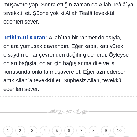
müşavere yap. Sonra ettiğin zaman da Allah Teâlâ´ya
tevekkül et. Şüphe yok ki Allah Teâlâ tevekkül
edenleri sever.
Tefhim-ul Kuran:
Allah´tan bir rahmet dolasıyla,
onlara yumuşak davrandın. Eğer kaba, katı yürekli
olsaydın onlar çevrenden dağılır giderlerdi. Öyleyse
onları bağışla, onlar için bağışlanma dile ve iş
konusunda onlarla müşavere et. Eğer azmedersen
artık Allah´a tevekkül et. Şüphesiz Allah, tevekkül
edenleri sever.
1
2
3
4
5
6
7
8
9
10