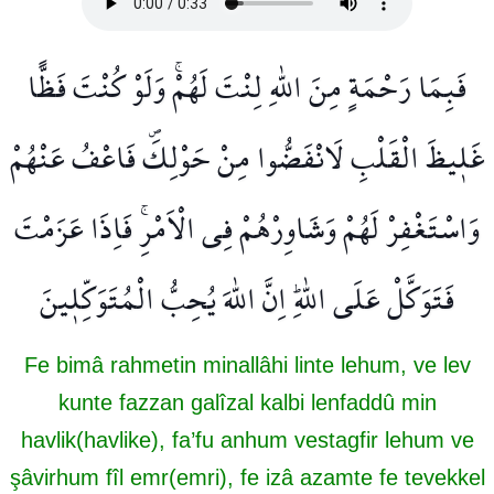
فَبِمَا رَحْمَةٍ مِنَ اللّٰهِ لِنْتَ لَهُمْۚ وَلَوْ كُنْتَ فَظًّا
غَل۪يظَ الْقَلْبِ لَانْفَضُّوا مِنْ حَوْلِكَۖ فَاعْفُ عَنْهُمْ
وَاسْتَغْفِرْ لَهُمْ وَشَاوِرْهُمْ فِي الْاَمْرِۚ فَاِذَا عَزَمْتَ
فَتَوَكَّلْ عَلَى اللّٰهِۜ اِنَّ اللّٰهَ يُحِبُّ الْمُتَوَكِّل۪ينَ
Fe bimâ rahmetin minallâhi linte lehum, ve lev
kunte fazzan galîzal kalbi lenfaddû min
havlik(havlike), fa’fu anhum vestagfir lehum ve
şâvirhum fîl emr(emri), fe izâ azamte fe tevekkel