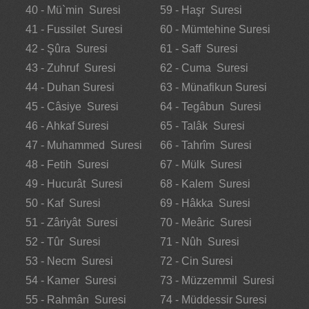
40 - Mü`min Suresi
59 - Haşr Suresi
41 - Fussilet Suresi
60 - Mümtehine Suresi
42 - Şûra Suresi
61 - Saff Suresi
43 - Zuhruf Suresi
62 - Cuma Suresi
44 - Duhan Suresi
63 - Münafikun Suresi
45 - Câsiye Suresi
64 - Tegâbun Suresi
46 - Ahkaf Suresi
65 - Talâk Suresi
47 - Muhammed Suresi
66 - Tahrîm Suresi
48 - Fetih Suresi
67 - Mülk Suresi
49 - Hucurât Suresi
68 - Kalem Suresi
50 - Kaf Suresi
69 - Hâkka Suresi
51 - Zâriyât Suresi
70 - Meâric Suresi
52 - Tûr Suresi
71 - Nûh Suresi
53 - Necm Suresi
72 - Cin Suresi
54 - Kamer Suresi
73 - Müzzemmil Suresi
55 - Rahmân Suresi
74 - Müddessir Suresi