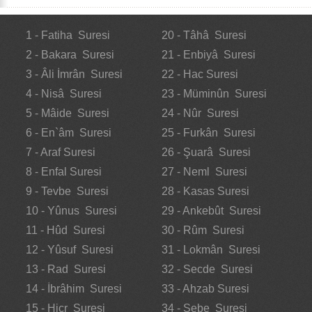
1 - Fatiha Suresi
20 - Tâhâ Suresi
2 - Bakara Suresi
21 - Enbiyâ Suresi
3 - Âli İmrân Suresi
22 - Hac Suresi
4 - Nisâ Suresi
23 - Müminûn Suresi
5 - Mâide Suresi
24 - Nûr Suresi
6 - En`âm Suresi
25 - Furkân Suresi
7 - Araf Suresi
26 - Şuarâ Suresi
8 - Enfal Suresi
27 - Neml Suresi
9 - Tevbe Suresi
28 - Kasas Suresi
10 - Yûnus Suresi
29 - Ankebût Suresi
11 - Hûd Suresi
30 - Rûm Suresi
12 - Yûsuf Suresi
31 - Lokmân Suresi
13 - Rad Suresi
32 - Secde Suresi
14 - İbrâhim Suresi
33 - Ahzab Suresi
15 - Hicr Suresi
34 - Sebe Suresi