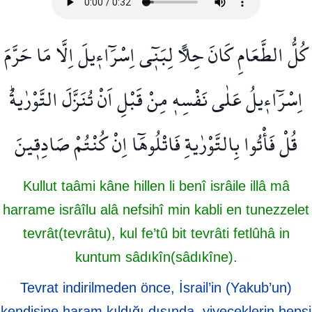
كُلُّ الطَّعَامِ كَانَ حِلًّا لِبَن۪ٓي اِسْرَٓاء۪يلَ اِلَّا مَا حَرَّمَ
اِسْرَٓاء۪يلُ عَلٰى نَفْسِه۪ مِنْ قَبْلِ اَنْ تُنَزَّلَ التَّوْرٰيةُۜ
قُلْ فَأْتُوا بِالتَّوْرٰيةِ فَاتْلُوهَٓا اِنْ كُنْتُمْ صَادِق۪ينَ
Kullut taâmi kâne hillen li benî isrâile illâ mâ
harrame isrâîlu alâ nefsihî min kabli en tunezzelet
tevrât(tevrâtu), kul fe’tû bit tevrâti fetlûhâ in
kuntum sâdıkîn(sâdıkîne).
Tevrat indirilmeden önce, İsrail’in (Yakub’un)
kendisine haram kıldığı dışında, yiyeceklerin hepsi