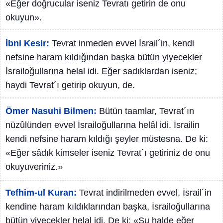
«Eğer doğrucular iseniz Tevratı getirin de onu
okuyun».
İbni Kesir:
Tevrat inmeden evvel İsrail´in, kendi
nefsine haram kıldığından başka bütün yiyecekler
İsrailoğullarına helal idi. Eğer sadıklardan iseniz;
haydi Tevrat´ı getirip okuyun, de.
Ömer Nasuhi Bilmen:
Bütün taamlar, Tevrat´ın
nüzûlünden evvel İsrailoğullarına helâl idi. İsrailin
kendi nefsine haram kıldığı şeyler müstesna. De ki:
«Eğer sâdık kimseler iseniz Tevrat´ı getiriniz de onu
okuyuveriniz.»
Tefhim-ul Kuran:
Tevrat indirilmeden evvel, İsrail´in
kendine haram kıldıklarından başka, İsrailoğullarına
bütün yiyecekler helal idi. De ki: «Şu halde eğer