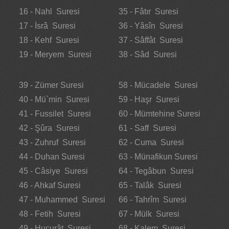
16 - Nahl Suresi
35 - Fâtır Suresi
17 - İsrâ Suresi
36 - Yâsîn Suresi
18 - Kehf Suresi
37 - Sâffât Suresi
19 - Meryem Suresi
38 - Sâd Suresi
39 - Zümer Suresi
58 - Mücadele Suresi
40 - Mü`min Suresi
59 - Haşr Suresi
41 - Fussilet Suresi
60 - Mümtehine Suresi
42 - Şûra Suresi
61 - Saff Suresi
43 - Zuhruf Suresi
62 - Cuma Suresi
44 - Duhan Suresi
63 - Münafikun Suresi
45 - Câsiye Suresi
64 - Tegâbun Suresi
46 - Ahkaf Suresi
65 - Talâk Suresi
47 - Muhammed Suresi
66 - Tahrîm Suresi
48 - Fetih Suresi
67 - Mülk Suresi
49 - Hucurât Suresi
68 - Kalem Suresi