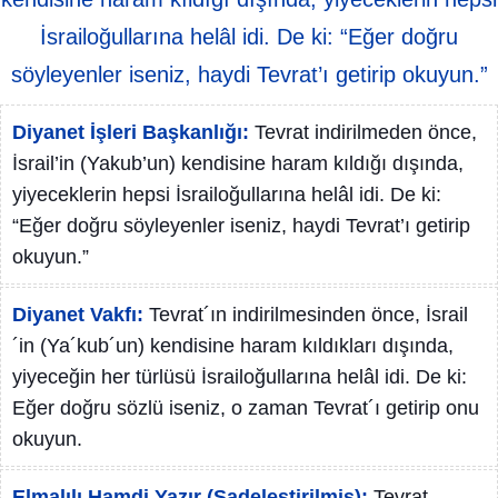
İsrailoğullarına helâl idi. De ki: “Eğer doğru
söyleyenler iseniz, haydi Tevrat’ı getirip okuyun.”
Diyanet İşleri Başkanlığı:
Tevrat indirilmeden önce,
İsrail’in (Yakub’un) kendisine haram kıldığı dışında,
yiyeceklerin hepsi İsrailoğullarına helâl idi. De ki:
“Eğer doğru söyleyenler iseniz, haydi Tevrat’ı getirip
okuyun.”
Diyanet Vakfı:
Tevrat´ın indirilmesinden önce, İsrail
´in (Ya´kub´un) kendisine haram kıldıkları dışında,
yiyeceğin her türlüsü İsrailoğullarına helâl idi. De ki:
Eğer doğru sözlü iseniz, o zaman Tevrat´ı getirip onu
okuyun.
Elmalılı Hamdi Yazır (Sadeleştirilmiş):
Tevrat