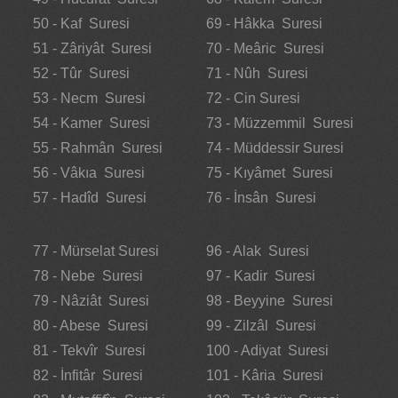
50 - Kaf Suresi
69 - Hâkka Suresi
51 - Zâriyât Suresi
70 - Meâric Suresi
52 - Tûr Suresi
71 - Nûh Suresi
53 - Necm Suresi
72 - Cin Suresi
54 - Kamer Suresi
73 - Müzzemmil Suresi
55 - Rahmân Suresi
74 - Müddessir Suresi
56 - Vâkıa Suresi
75 - Kıyâmet Suresi
57 - Hadîd Suresi
76 - İnsân Suresi
77 - Mürselat Suresi
96 - Alak Suresi
78 - Nebe Suresi
97 - Kadir Suresi
79 - Nâziât Suresi
98 - Beyyine Suresi
80 - Abese Suresi
99 - Zilzâl Suresi
81 - Tekvîr Suresi
100 - Adiyat Suresi
82 - İnfitâr Suresi
101 - Kâria Suresi