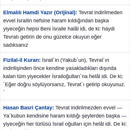
Elmalılı Hamdi Yazır (Orijinal):
Tevrat indirilmeden
evvel İsrailin nefsine haram kıldığından başka
yiyeceğin hepsi Beni İsraile halâl idi, de ki: haydi
Tevratı getirin de onu güzelce okuyun eğer
sadıksanız
Fizilal-il Kuran:
İsrail´in (Yakub´un), Tevrat´ın
indirilişinden önce kendine yasakladıkları dışında
kalan tüm yiyecekler İsrailoğulları´na helâl idi. De ki;
´Eğer doğru söylüyorsanız, Tevrat´ı getirip okuyunuz.
´
Hasan Basri Çantay:
Tevrat indirilmezden evvel —
Ya´kubun kendisine haram kıldığı şeylerden başka —
yiyeceğin her türlüsü İsrail oğulları için helâl idi. De ki: