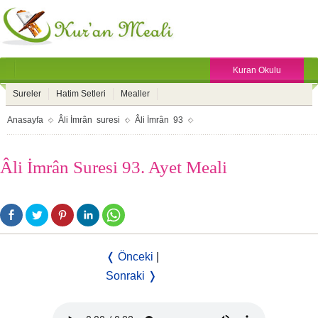
Kuran Okulu
Sureler
Hatim Setleri
Mealler
Anasayfa
Âli İmrân suresi
Âli İmrân 93
Âli İmrân Suresi 93. Ayet Meali
❬ Önceki
|
Sonraki ❭