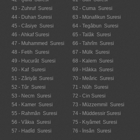
43 - Zuhruf Suresi
62 - Cuma Suresi
44 - Duhan Suresi
63 - Münafikun Suresi
45 - Câsiye Suresi
64 - Tegâbun Suresi
46 - Ahkaf Suresi
65 - Talâk Suresi
47 - Muhammed Suresi
66 - Tahrîm Suresi
48 - Fetih Suresi
67 - Mülk Suresi
49 - Hucurât Suresi
68 - Kalem Suresi
50 - Kaf Suresi
69 - Hâkka Suresi
51 - Zâriyât Suresi
70 - Meâric Suresi
52 - Tûr Suresi
71 - Nûh Suresi
53 - Necm Suresi
72 - Cin Suresi
54 - Kamer Suresi
73 - Müzzemmil Suresi
55 - Rahmân Suresi
74 - Müddessir Suresi
56 - Vâkıa Suresi
75 - Kıyâmet Suresi
57 - Hadîd Suresi
76 - İnsân Suresi