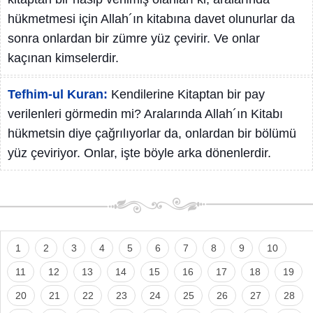
hükmetmesi için Allah´ın kitabına davet olunurlar da
sonra onlardan bir zümre yüz çevirir. Ve onlar
kaçınan kimselerdir.
Tefhim-ul Kuran:
Kendilerine Kitaptan bir pay
verilenleri görmedin mi? Aralarında Allah´ın Kitabı
hükmetsin diye çağrılıyorlar da, onlardan bir bölümü
yüz çeviriyor. Onlar, işte böyle arka dönenlerdir.
1
2
3
4
5
6
7
8
9
10
11
12
13
14
15
16
17
18
19
20
21
22
23
24
25
26
27
28