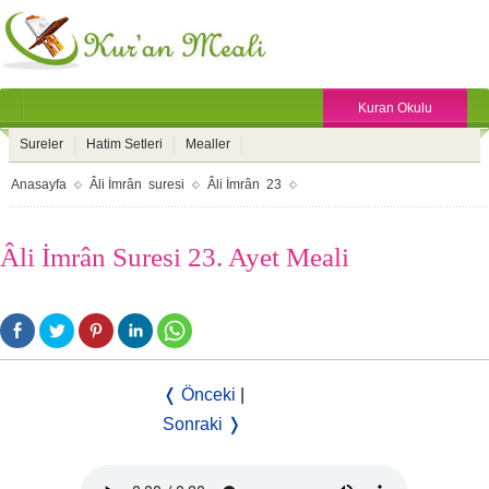
Kuran Okulu
Sureler
Hatim Setleri
Mealler
Anasayfa
Âli İmrân suresi
Âli İmrân 23
Âli İmrân Suresi 23. Ayet Meali
❬ Önceki
|
Sonraki ❭