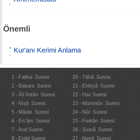
Önemli
Kur'anı Kerimi Anlama
1 - Fatiha Suresi
20 - Tâhâ Suresi
2 - Bakara Suresi
21 - Enbiyâ Suresi
3 - Âli İmrân Suresi
22 - Hac Suresi
4 - Nisâ Suresi
23 - Müminûn Suresi
5 - Mâide Suresi
24 - Nûr Suresi
6 - En`âm Suresi
25 - Furkân Suresi
7 - Araf Suresi
26 - Şuarâ Suresi
8 - Enfal Suresi
27 - Neml Suresi