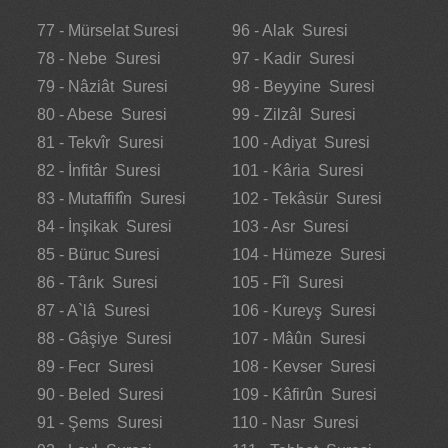
77 - Mürselat Suresi
96 - Alak Suresi
78 - Nebe Suresi
97 - Kadir Suresi
79 - Nâziât Suresi
98 - Beyyine Suresi
80 - Abese Suresi
99 - Zilzâl Suresi
81 - Tekvîr Suresi
100 - Adiyat Suresi
82 - İnfitâr Suresi
101 - Kâria Suresi
83 - Mutaffifîn Suresi
102 - Tekâsür Suresi
84 - İnşikak Suresi
103 - Asr Suresi
85 - Büruc Suresi
104 - Hümeze Suresi
86 - Târık Suresi
105 - Fîl Suresi
87 - A`lâ Suresi
106 - Kureyş Suresi
88 - Gâşiye Suresi
107 - Mâûn Suresi
89 - Fecr Suresi
108 - Kevser Suresi
90 - Beled Suresi
109 - Kâfirûn Suresi
91 - Şems Suresi
110 - Nasr Suresi