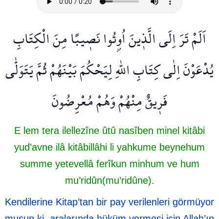
اَلَمْ تَرَ اِلَى الَّذ۪ينَ اُو۫تُوا نَص۪يبًا مِنَ الْكِتَابِ
يُدْعَوْنَ اِلٰى كِتَابِ اللّٰهِ لِيَحْكُمَ بَيْنَهُمْ ثُمَّ يَتَوَلّٰى
فَر۪يقٌ مِنْهُمْ وَهُمْ مُعْرِضُونَ
E lem tera ilellezîne ûtû nasîben minel kitâbi
yud’avne ilâ kitâbillâhi li yahkume beynehum
summe yetevellâ ferîkun minhum ve hum
mu’ridûn(mu’ridûne).
Kendilerine Kitap’tan bir pay verilenleri görmüyor
musun ki, aralarında hüküm vermesi için Allah’ın