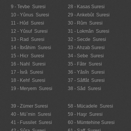
9 - Tevbe Suresi
28 - Kasas Suresi
10 - Yûnus Suresi
29 - Ankebût Suresi
11 - Hûd Suresi
30 - Rûm Suresi
12 - Yûsuf Suresi
31 - Lokmân Suresi
13 - Rad Suresi
32 - Secde Suresi
14 - İbrâhim Suresi
33 - Ahzab Suresi
15 - Hicr Suresi
34 - Sebe Suresi
16 - Nahl Suresi
35 - Fâtır Suresi
17 - İsrâ Suresi
36 - Yâsîn Suresi
18 - Kehf Suresi
37 - Sâffât Suresi
19 - Meryem Suresi
38 - Sâd Suresi
39 - Zümer Suresi
58 - Mücadele Suresi
40 - Mü`min Suresi
59 - Haşr Suresi
41 - Fussilet Suresi
60 - Mümtehine Suresi
42 - Şûra Suresi
61 - Saff Suresi