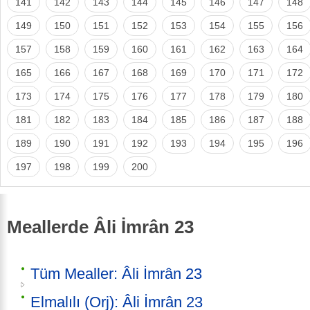
141
142
143
144
145
146
147
148
149
150
151
152
153
154
155
156
157
158
159
160
161
162
163
164
165
166
167
168
169
170
171
172
173
174
175
176
177
178
179
180
181
182
183
184
185
186
187
188
189
190
191
192
193
194
195
196
197
198
199
200
Meallerde Âli İmrân 23
Tüm Mealler: Âli İmrân 23
Elmalılı (Orj): Âli İmrân 23