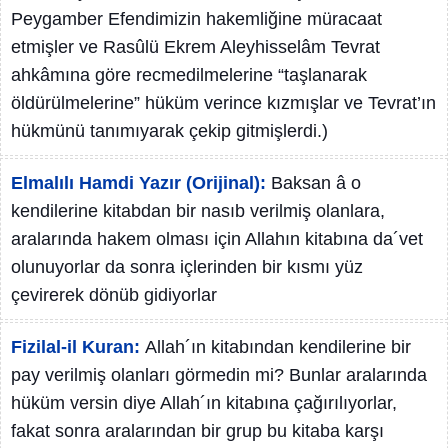
Peygamber Efendimizin hakemliğine müracaat
etmişler ve Rasûlü Ekrem Aleyhisselâm Tevrat
ahkâmına göre recmedilmelerine “taşlanarak
öldürülmelerine” hüküm verince kızmışlar ve Tevrat’ın
hükmünü tanımıyarak çekip gitmişlerdi.)
Elmalılı Hamdi Yazır (Orijinal):
Baksan â o
kendilerine kitabdan bir nasıb verilmiş olanlara,
aralarında hakem olması için Allahın kitabına da´vet
olunuyorlar da sonra içlerinden bir kısmı yüz
çevirerek dönüb gidiyorlar
Fizilal-il Kuran:
Allah´ın kitabından kendilerine bir
pay verilmiş olanları görmedin mi? Bunlar aralarında
hüküm versin diye Allah´ın kitabına çağırılıyorlar,
fakat sonra aralarından bir grup bu kitaba karşı