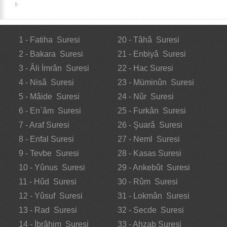
1 - Fatiha Suresi
20 - Tâhâ Suresi
2 - Bakara Suresi
21 - Enbiyâ Suresi
3 - Âli İmrân Suresi
22 - Hac Suresi
4 - Nisâ Suresi
23 - Müminûn Suresi
5 - Mâide Suresi
24 - Nûr Suresi
6 - En`âm Suresi
25 - Furkân Suresi
7 - Araf Suresi
26 - Şuarâ Suresi
8 - Enfal Suresi
27 - Neml Suresi
9 - Tevbe Suresi
28 - Kasas Suresi
10 - Yûnus Suresi
29 - Ankebût Suresi
11 - Hûd Suresi
30 - Rûm Suresi
12 - Yûsuf Suresi
31 - Lokmân Suresi
13 - Rad Suresi
32 - Secde Suresi
14 - İbrâhim Suresi
33 - Ahzab Suresi