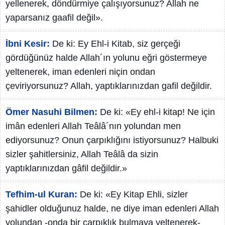
yellenerek, döndürmiye çalışıyorsunuz? Allah ne
yaparsanız gaafil değil».
İbni Kesir:
De ki: Ey Ehl-i Kitab, siz gerçeği
gördüğünüz halde Allah´ın yolunu eğri göstermeye
yeltenerek, iman edenleri niçin ondan
çeviriyorsunuz? Allah, yaptıklarınızdan gafil değildir.
Ömer Nasuhi Bilmen:
De ki: «Ey ehl-i kitap! Ne için
imân edenleri Allah Teâlâ´nın yolundan men
ediyorsunuz? Onun çarpıklığını istiyorsunuz? Halbuki
sizler şahitlersiniz, Allah Teâlâ da sizin
yaptıklarınızdan gâfil değildir.»
Tefhim-ul Kuran:
De ki: «Ey Kitap Ehli, sizler
şahidler olduğunuz halde, ne diye iman edenleri Allah
yolundan -onda bir çarpıklık bulmaya yeltenerek-