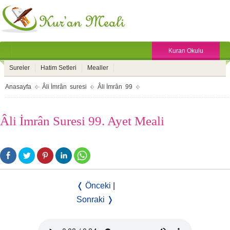
Kuran Okulu
Sureler
Hatim Setleri
Mealler
Anasayfa
Âli İmrân suresi
Âli İmrân 99
Âli İmrân Suresi 99. Ayet Meali
❬ Önceki
|
Sonraki ❭