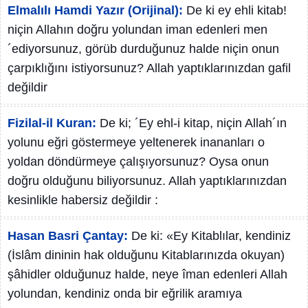
Elmalılı Hamdi Yazır (Orijinal):
De ki ey ehli kitab!
niçin Allahın doğru yolundan iman edenleri men
´ediyorsunuz, görüb durduğunuz halde niçin onun
çarpıklığını istiyorsunuz? Allah yaptıklarınızdan gafil
değildir
Fizilal-il Kuran:
De ki; ´Ey ehl-i kitap, niçin Allah´ın
yolunu eğri göstermeye yeltenerek inananları o
yoldan döndürmeye çalışıyorsunuz? Oysa onun
doğru olduğunu biliyorsunuz. Allah yaptıklarınızdan
kesinlikle habersiz değildir :
Hasan Basri Çantay:
De ki: «Ey Kitablılar, kendiniz
(İslâm dininin hak olduğunu Kitablarınızda okuyan)
şâhidler olduğunuz halde, neye îman edenleri Allah
yolundan, kendiniz onda bir eğrilik aramıya