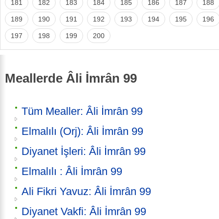
181
182
183
184
185
186
187
188
189
190
191
192
193
194
195
196
197
198
199
200
Meallerde Âli İmrân 99
Tüm Mealler: Âli İmrân 99
Elmalılı (Orj): Âli İmrân 99
Diyanet İşleri: Âli İmrân 99
Elmalılı : Âli İmrân 99
Ali Fikri Yavuz: Âli İmrân 99
Diyanet Vakfi: Âli İmrân 99