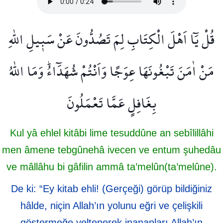
قُلْ يَٓا اَهْلَ الْكِتَابِ لِمَ تَصُدُّونَ عَنْ سَب۪يلِ اللّٰهِ
مَنْ اٰمَنَ تَبْغُونَهَا عِوَجًا وَاَنْتُمْ شُهَدَٓاءُۜ وَمَا اللّٰهُ
بِغَافِلٍ عَمَّا تَعْمَلُونَ
Kul yâ ehlel kitâbi lime tesuddûne an sebîlillâhi
men âmene tebgûnehâ ivecen ve entum şuhedâu
ve mâllâhu bi gâfilin ammâ ta’melûn(ta’melûne).
De ki: “Ey kitab ehli! (Gerçeği) görüp bildiğiniz
hâlde, niçin Allah’ın yolunu eğri ve çelişkili
göstermeğe yeltenerek inananları Allah’ın