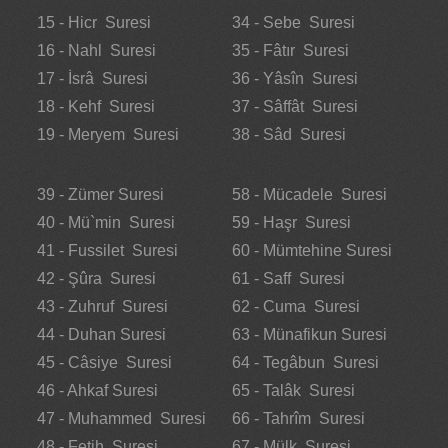
15 - Hicr Suresi
34 - Sebe Suresi
16 - Nahl Suresi
35 - Fâtır Suresi
17 - İsrâ Suresi
36 - Yâsîn Suresi
18 - Kehf Suresi
37 - Sâffât Suresi
19 - Meryem Suresi
38 - Sâd Suresi
39 - Zümer Suresi
58 - Mücadele Suresi
40 - Mü`min Suresi
59 - Haşr Suresi
41 - Fussilet Suresi
60 - Mümtehine Suresi
42 - Şûra Suresi
61 - Saff Suresi
43 - Zuhruf Suresi
62 - Cuma Suresi
44 - Duhan Suresi
63 - Münafikun Suresi
45 - Câsiye Suresi
64 - Tegâbun Suresi
46 - Ahkaf Suresi
65 - Talâk Suresi
47 - Muhammed Suresi
66 - Tahrîm Suresi
48 - Fetih Suresi
67 - Mülk Suresi