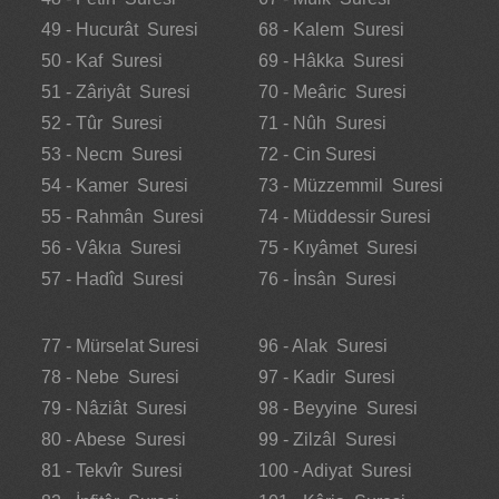
49 - Hucurât Suresi
68 - Kalem Suresi
50 - Kaf Suresi
69 - Hâkka Suresi
51 - Zâriyât Suresi
70 - Meâric Suresi
52 - Tûr Suresi
71 - Nûh Suresi
53 - Necm Suresi
72 - Cin Suresi
54 - Kamer Suresi
73 - Müzzemmil Suresi
55 - Rahmân Suresi
74 - Müddessir Suresi
56 - Vâkıa Suresi
75 - Kıyâmet Suresi
57 - Hadîd Suresi
76 - İnsân Suresi
77 - Mürselat Suresi
96 - Alak Suresi
78 - Nebe Suresi
97 - Kadir Suresi
79 - Nâziât Suresi
98 - Beyyine Suresi
80 - Abese Suresi
99 - Zilzâl Suresi
81 - Tekvîr Suresi
100 - Adiyat Suresi