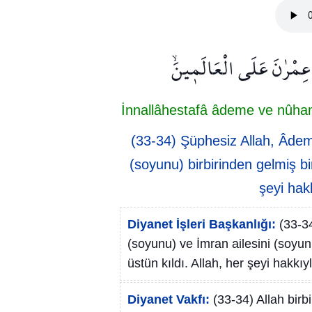
لَ عِمْرٰنَ عَلَى الْعَالَم۪ينَۙ
İnnallâhestafâ âdeme ve nûhan
(33-34) Şüphesiz Allah, Âdem’
(soyunu) birbirinden gelmiş bir
şeyi hakk
Diyanet İşleri Başkanlığı:
(33-3
(soyunu) ve İmran ailesini (soyunu
üstün kıldı. Allah, her şeyi hakkıyl
Diyanet Vakfı:
(33-34) Allah birb