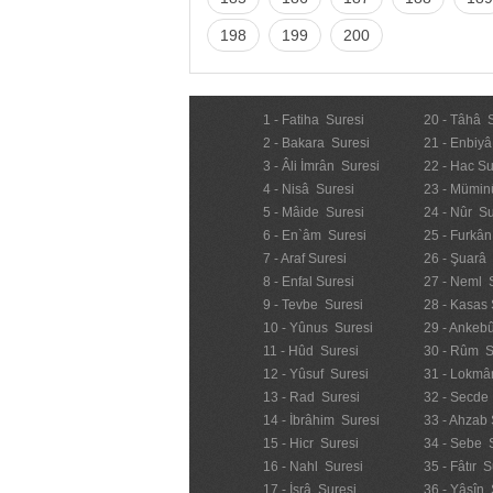
198
199
200
1 - Fatiha Suresi
20 - Tâhâ 
2 - Bakara Suresi
21 - Enbiyâ
3 - Âli İmrân Suresi
22 - Hac Su
4 - Nisâ Suresi
23 - Mümin
5 - Mâide Suresi
24 - Nûr Su
6 - En`âm Suresi
25 - Furkân
7 - Araf Suresi
26 - Şuarâ
8 - Enfal Suresi
27 - Neml 
9 - Tevbe Suresi
28 - Kasas 
10 - Yûnus Suresi
29 - Ankebû
11 - Hûd Suresi
30 - Rûm S
12 - Yûsuf Suresi
31 - Lokmâ
13 - Rad Suresi
32 - Secde
14 - İbrâhim Suresi
33 - Ahzab 
15 - Hicr Suresi
34 - Sebe 
16 - Nahl Suresi
35 - Fâtır S
17 - İsrâ Suresi
36 - Yâsîn 