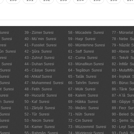
Suresi
39 - Zümer Suresi
58 - Mücadele Suresi
77 - Mürselat
 Suresi
40 - Mü`min Suresi
59 - Haşr Suresi
78 - Nebe Su
resi
41 - Fussilet Suresi
60 - Mümtehine Suresi
79 - Nâziât S
ûn Suresi
42 - Şûra Suresi
61 - Saff Suresi
80 - Abese S
resi
43 - Zuhruf Suresi
62 - Cuma Suresi
81 - Tekvîr S
 Suresi
44 - Duhan Suresi
63 - Münafikun Suresi
82 - İnfitâr S
 Suresi
45 - Câsiye Suresi
64 - Tegâbun Suresi
83 - Mutaffifî
Suresi
46 - Ahkaf Suresi
65 - Talâk Suresi
84 - İnşikak 
Suresi
47 - Muhammed Suresi
66 - Tahrîm Suresi
85 - Büruc Su
t Suresi
48 - Fetih Suresi
67 - Mülk Suresi
86 - Târık Su
uresi
49 - Hucurât Suresi
68 - Kalem Suresi
87 - A`lâ Sur
n Suresi
50 - Kaf Suresi
69 - Hâkka Suresi
88 - Gâşiye 
 Suresi
51 - Zâriyât Suresi
70 - Meâric Suresi
89 - Fecr Sur
Suresi
52 - Tûr Suresi
71 - Nûh Suresi
90 - Beled Su
Suresi
53 - Necm Suresi
72 - Cin Suresi
91 - Şems Su
uresi
54 - Kamer Suresi
73 - Müzzemmil Suresi
92 - Leyl Sur
Suresi
55 - Rahmân Suresi
74 - Müddessir Suresi
93 - Duhâ Su