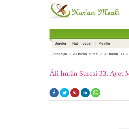
Sureler
Hatim Setleri
Mealler
Anasayfa
Âli İmrân suresi
Âli İmrân 33
Âli İmrân Suresi 33. Ayet 