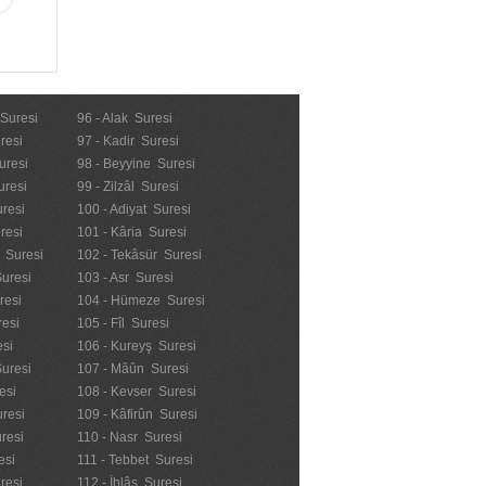
 Suresi
96 - Alak Suresi
resi
97 - Kadir Suresi
uresi
98 - Beyyine Suresi
uresi
99 - Zilzâl Suresi
uresi
100 - Adiyat Suresi
uresi
101 - Kâria Suresi
n Suresi
102 - Tekâsür Suresi
Suresi
103 - Asr Suresi
resi
104 - Hümeze Suresi
resi
105 - Fîl Suresi
esi
106 - Kureyş Suresi
Suresi
107 - Mâûn Suresi
esi
108 - Kevser Suresi
resi
109 - Kâfirûn Suresi
resi
110 - Nasr Suresi
esi
111 - Tebbet Suresi
resi
112 - İhlâs Suresi