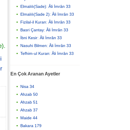
Elmalılı(Sade): Âli İmrân 33
Elmalılı(Sade 2): Âli İmrân 33
Fizilal-il Kuran: Âli İmrân 33
Basri Çantay: Âli İmrân 33
İbni Kesir: Âli İmrân 33
e).
Nasuhi Bilmen: Âli İmrân 33
Tefhim-ul Kuran: Âli İmrân 33
i
r
En Çok Aranan Ayetler
Nisa 34
Ahzab 50
Ahzab 51
Ahzab 37
Maide 44
Bakara 179