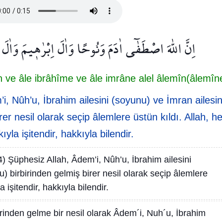
اِنَّ اللّٰهَ اصْطَفٰٓى اٰدَمَ وَنُوحًا وَاٰلَ اِبْرٰه۪يمَ وَاٰ
 ve âle ibrâhîme ve âle imrâne alel âlemîn(âlemîn
i, Nûh’u, İbrahim ailesini (soyunu) ve İmran ailesin
er nesil olarak seçip âlemlere üstün kıldı. Allah, he
ıyla işitendir, hakkıyla bilendir.
4) Şüphesiz Allah, Âdem’i, Nûh’u, İbrahim ailesini
) birbirinden gelmiş birer nesil olarak seçip âlemlere
a işitendir, hakkıyla bilendir.
irinden gelme bir nesil olarak Âdem´i, Nuh´u, İbrahim