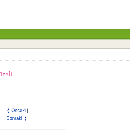
Meali
❬ Önceki
|
Sonraki ❭