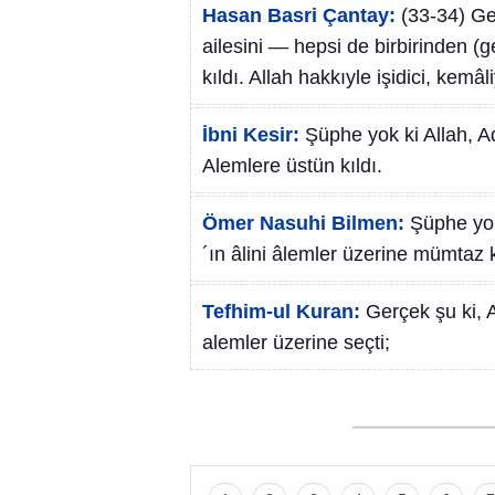
Hasan Basri Çantay:
(33-34) Ge
ailesini — hepsi de birbirinden (
kıldı. Allah hakkıyle işidici, kemâliy
İbni Kesir:
Şüphe yok ki Allah, 
Alemlere üstün kıldı.
Ömer Nasuhi Bilmen:
Şüphe yok
´ın âlini âlemler üzerine mümtaz k
Tefhim-ul Kuran:
Gerçek şu ki, A
alemler üzerine seçti;