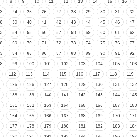
8
9
10
11
12
13
14
15
16
3
24
25
26
27
28
29
30
31
32
8
39
40
41
42
43
44
45
46
47
3
54
55
56
57
58
59
60
61
62
8
69
70
71
72
73
74
75
76
77
3
84
85
86
87
88
89
90
91
92
8
99
100
101
102
103
104
105
106
112
113
114
115
116
117
118
119
125
126
127
128
129
130
131
132
138
139
140
141
142
143
144
145
151
152
153
154
155
156
157
158
164
165
166
167
168
169
170
171
177
178
179
180
181
182
183
184
190
191
192
193
194
195
196
197