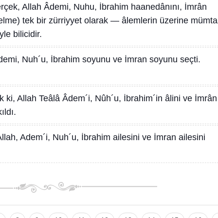
rçek, Allah Âdemi, Nuhu, İbrahim haanedânını, İmrân
gelme) tek bir zürriyyet olarak — âlemlerin üzerine mümt
le bilicidir.
Ademi, Nuh´u, İbrahim soyunu ve İmran soyunu seçti.
 ki, Allah Teâlâ Âdem´i, Nûh´u, İbrahim´in âlini ve İmrân
ıldı.
llah, Adem´i, Nuh´u, İbrahim ailesini ve İmran ailesini