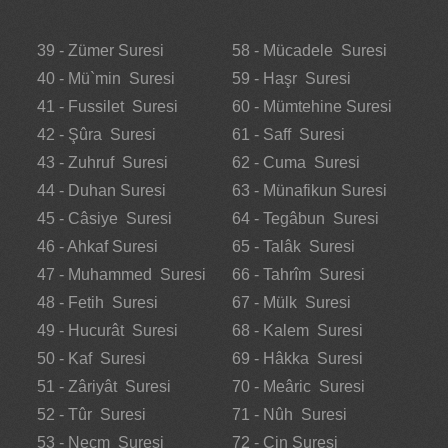
39 - Zümer Suresi
58 - Mücadele Suresi
40 - Mü`min Suresi
59 - Haşr Suresi
41 - Fussilet Suresi
60 - Mümtehine Suresi
42 - Şûra Suresi
61 - Saff Suresi
43 - Zuhruf Suresi
62 - Cuma Suresi
44 - Duhan Suresi
63 - Münafikun Suresi
45 - Câsiye Suresi
64 - Tegâbun Suresi
46 - Ahkaf Suresi
65 - Talâk Suresi
47 - Muhammed Suresi
66 - Tahrîm Suresi
48 - Fetih Suresi
67 - Mülk Suresi
49 - Hucurât Suresi
68 - Kalem Suresi
50 - Kaf Suresi
69 - Hâkka Suresi
51 - Zâriyât Suresi
70 - Meâric Suresi
52 - Tûr Suresi
71 - Nûh Suresi
53 - Necm Suresi
72 - Cin Suresi