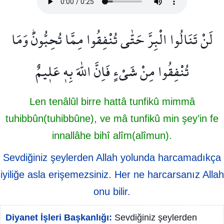
لَنْ تَنَالُوا الْبِرَّ حَتّٰى تُنْفِقُوا مِمَّا تُحِبُّونَۜ وَمَا
تُنْفِقُوا مِنْ شَيْءٍ فَاِنَّ اللّٰهَ بِه۪ عَل۪يمٌ
Len tenâlûl birre hattâ tunfikû mimmâ
tuhibbûn(tuhibbûne), ve mâ tunfikû min şey’in fe
innallâhe bihî alîm(alîmun).
Sevdiğiniz şeylerden Allah yolunda harcamadıkça
iyiliğe asla erişemezsiniz. Her ne harcarsanız Allah
onu bilir.
Diyanet İşleri Başkanlığı:
Sevdiğiniz şeylerden