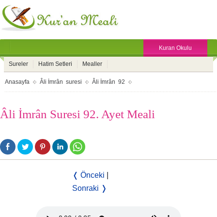
Kuran Okulu
Sureler
Hatim Setleri
Mealler
Anasayfa
Âli İmrân suresi
Âli İmrân 92
Âli İmrân Suresi 92. Ayet Meali
❬ Önceki
|
Sonraki ❭