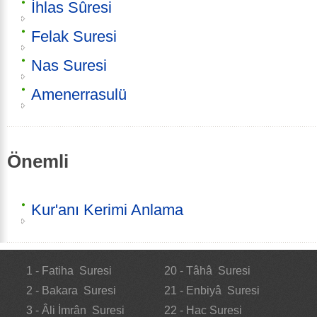
İhlas Sûresi
Felak Suresi
Nas Suresi
Amenerrasulü
Önemli
Kur'anı Kerimi Anlama
1 - Fatiha Suresi
20 - Tâhâ Suresi
2 - Bakara Suresi
21 - Enbiyâ Suresi
3 - Âli İmrân Suresi
22 - Hac Suresi