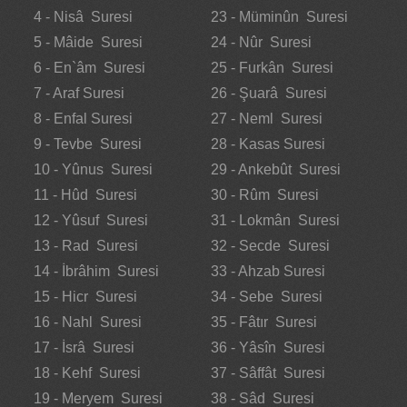
4 - Nisâ Suresi
23 - Müminûn Suresi
5 - Mâide Suresi
24 - Nûr Suresi
6 - En`âm Suresi
25 - Furkân Suresi
7 - Araf Suresi
26 - Şuarâ Suresi
8 - Enfal Suresi
27 - Neml Suresi
9 - Tevbe Suresi
28 - Kasas Suresi
10 - Yûnus Suresi
29 - Ankebût Suresi
11 - Hûd Suresi
30 - Rûm Suresi
12 - Yûsuf Suresi
31 - Lokmân Suresi
13 - Rad Suresi
32 - Secde Suresi
14 - İbrâhim Suresi
33 - Ahzab Suresi
15 - Hicr Suresi
34 - Sebe Suresi
16 - Nahl Suresi
35 - Fâtır Suresi
17 - İsrâ Suresi
36 - Yâsîn Suresi
18 - Kehf Suresi
37 - Sâffât Suresi
19 - Meryem Suresi
38 - Sâd Suresi