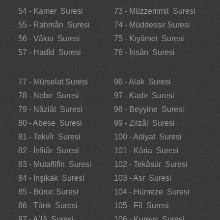
54 - Kamer Suresi
73 - Müzzemmil Suresi
55 - Rahmân Suresi
74 - Müddessir Suresi
56 - Vâkıa Suresi
75 - Kıyâmet Suresi
57 - Hadîd Suresi
76 - İnsân Suresi
77 - Mürselat Suresi
96 - Alak Suresi
78 - Nebe Suresi
97 - Kadir Suresi
79 - Nâziât Suresi
98 - Beyyine Suresi
80 - Abese Suresi
99 - Zilzâl Suresi
81 - Tekvîr Suresi
100 - Adiyat Suresi
82 - İnfitâr Suresi
101 - Kâria Suresi
83 - Mutaffifîn Suresi
102 - Tekâsür Suresi
84 - İnşikak Suresi
103 - Asr Suresi
85 - Büruc Suresi
104 - Hümeze Suresi
86 - Târık Suresi
105 - Fîl Suresi
87 - A`lâ Suresi
106 - Kureyş Suresi