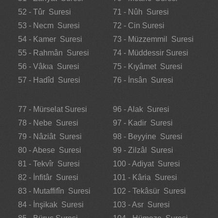
52 - Tûr Suresi
71 - Nûh Suresi
53 - Necm Suresi
72 - Cin Suresi
54 - Kamer Suresi
73 - Müzzemmil Suresi
55 - Rahmân Suresi
74 - Müddessir Suresi
56 - Vâkıa Suresi
75 - Kıyâmet Suresi
57 - Hadîd Suresi
76 - İnsân Suresi
77 - Mürselat Suresi
96 - Alak Suresi
78 - Nebe Suresi
97 - Kadir Suresi
79 - Nâziât Suresi
98 - Beyyine Suresi
80 - Abese Suresi
99 - Zilzâl Suresi
81 - Tekvîr Suresi
100 - Adiyat Suresi
82 - İnfitâr Suresi
101 - Kâria Suresi
83 - Mutaffifîn Suresi
102 - Tekâsür Suresi
84 - İnşikak Suresi
103 - Asr Suresi