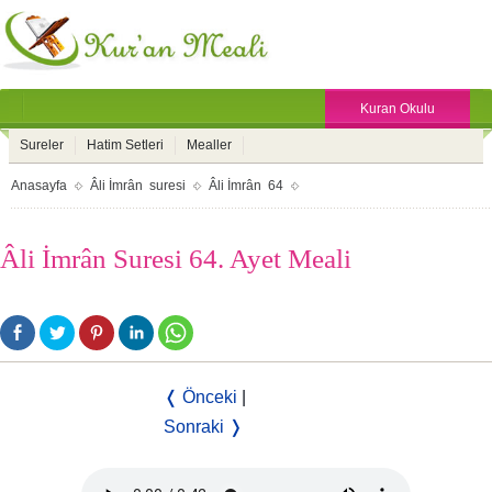
Kuran Okulu
Sureler
Hatim Setleri
Mealler
Anasayfa
Âli İmrân suresi
Âli İmrân 64
Âli İmrân Suresi 64. Ayet Meali
❬ Önceki
|
Sonraki ❭