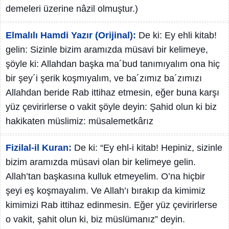
demeleri üzerine nâzil olmuştur.)
Elmalılı Hamdi Yazır (Orijinal):
De ki: Ey ehli kitab!
gelin: Sizinle bizim aramızda müsavi bir kelimeye,
şöyle ki: Allahdan başka ma´bud tanımıyalım ona hiç
bir şey´i şerik koşmıyalım, ve ba´zımız ba´zımızı
Allahdan beride Rab ittihaz etmesin, eğer buna karşı
yüz çevirirlerse o vakit şöyle deyin: Şahid olun ki biz
hakikaten müslimiz: müsalemetkârız
Fizilal-il Kuran:
De ki: “Ey ehl-i kitab! Hepiniz, sizinle
bizim aramızda müsavi olan bir kelimeye gelin.
Allah’tan başkasına kulluk etmeyelim. O’na hiçbir
şeyi eş koşmayalım. Ve Allah’ı bırakıp da kimimiz
kimimizi Rab ittihaz edinmesin. Eğer yüz çevirirlerse
o vakit, şahit olun ki, biz müslümanız” deyin.