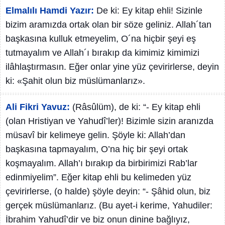
Elmalılı Hamdi Yazır:
De ki: Ey kitap ehli! Sizinle
bizim aramızda ortak olan bir söze geliniz. Allah´tan
başkasına kulluk etmeyelim, O´na hiçbir şeyi eş
tutmayalım ve Allah´ı bırakıp da kimimiz kimimizi
ilâhlaştırmasın. Eğer onlar yine yüz çevirirlerse, deyin
ki: «Şahit olun biz müslümanlarız».
Ali Fikri Yavuz:
(Râsûlüm), de ki: “- Ey kitap ehli
(olan Hristiyan ve Yahudî’ler)! Bizimle sizin aranızda
müsavî bir kelimeye gelin. Şöyle ki: Allah’dan
başkasına tapmayalım, O’na hiç bir şeyi ortak
koşmayalım. Allah’ı bırakıp da birbirimizi Rab’lar
edinmiyelim”. Eğer kitap ehli bu kelimeden yüz
çevirirlerse, (o halde) şöyle deyin: “- Şâhid olun, biz
gerçek müslümanlarız. (Bu ayet-i kerime, Yahudiler:
İbrahim Yahudî’dir ve biz onun dinine bağlıyız,