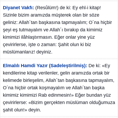
Diyanet Vakfı:
(Resûlüm!) de ki: Ey ehl-i kitap!
Sizinle bizim aramızda müşterek olan bir söze
geliniz: Allah´tan başkasına tapmayalım; O´na hiçbir
şeyi eş tutmayalım ve Allah´ı bırakıp da kimimiz
kimimizi ilâhlaştırmasın. Eğer onlar yine yüz
çevirirlerse, işte o zaman: Şahit olun ki biz
müslümanlarız! deyiniz.
Elmalılı Hamdi Yazır (Sadeleştirilmiş):
De ki: «Ey
kendilerine kitap verilenler, gelin aramızda ortak bir
kelimede birleşelim, Allah´tan başkasına tapmayalım,
O´na hiçbir ortak koşmayalım ve Allah´tan başka
kimimiz kimimizi Rab edinmesin!» Eğer bundan yüz
çevirirlerse: «Bizim gerçekten müslüman olduğumuza
şahit olun!» deyin.