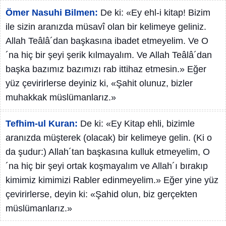
Ömer Nasuhi Bilmen:
De ki: «Ey ehl-i kitap! Bizim
ile sizin aranızda müsavî olan bir kelimeye geliniz.
Allah Teâlâ´dan başkasına ibadet etmeyelim. Ve O
´na hiç bir şeyi şerik kılmayalım. Ve Allah Teâlâ´dan
başka bazımız bazımızı rab ittihaz etmesin.» Eğer
yüz çevirirlerse deyiniz ki, «Şahit olunuz, bizler
muhakkak müslümanlarız.»
Tefhim-ul Kuran:
De ki: «Ey Kitap ehli, bizimle
aranızda müşterek (olacak) bir kelimeye gelin. (Ki o
da şudur:) Allah´tan başkasına kulluk etmeyelim, O
´na hiç bir şeyi ortak koşmayalım ve Allah´ı bırakıp
kimimiz kimimizi Rabler edinmeyelim.» Eğer yine yüz
çevirirlerse, deyin ki: «Şahid olun, biz gerçekten
müslümanlarız.»