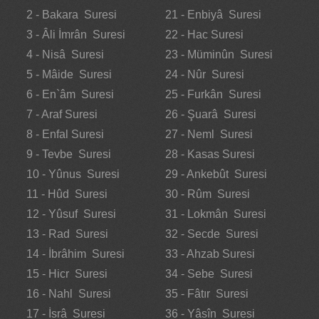
2 - Bakara Suresi
21 - Enbiyâ Suresi
3 - Âli İmrân Suresi
22 - Hac Suresi
4 - Nisâ Suresi
23 - Müminûn Suresi
5 - Mâide Suresi
24 - Nûr Suresi
6 - En`âm Suresi
25 - Furkân Suresi
7 - Araf Suresi
26 - Şuarâ Suresi
8 - Enfal Suresi
27 - Neml Suresi
9 - Tevbe Suresi
28 - Kasas Suresi
10 - Yûnus Suresi
29 - Ankebût Suresi
11 - Hûd Suresi
30 - Rûm Suresi
12 - Yûsuf Suresi
31 - Lokmân Suresi
13 - Rad Suresi
32 - Secde Suresi
14 - İbrâhim Suresi
33 - Ahzab Suresi
15 - Hicr Suresi
34 - Sebe Suresi
16 - Nahl Suresi
35 - Fâtır Suresi
17 - İsrâ Suresi
36 - Yâsîn Suresi