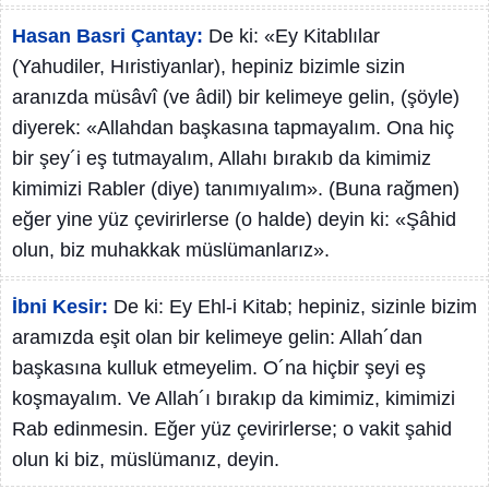
Hasan Basri Çantay:
De ki: «Ey Kitablılar
(Yahudiler, Hıristiyanlar), hepiniz bizimle sizin
aranızda müsâvî (ve âdil) bir kelimeye gelin, (şöyle)
diyerek: «Allahdan başkasına tapmayalım. Ona hiç
bir şey´i eş tutmayalım, Allahı bırakıb da kimimiz
kimimizi Rabler (diye) tanımıyalım». (Buna rağmen)
eğer yine yüz çevirirlerse (o halde) deyin ki: «Şâhid
olun, biz muhakkak müslümanlarız».
İbni Kesir:
De ki: Ey Ehl-i Kitab; hepiniz, sizinle bizim
aramızda eşit olan bir kelimeye gelin: Allah´dan
başkasına kulluk etmeyelim. O´na hiçbir şeyi eş
koşmayalım. Ve Allah´ı bırakıp da kimimiz, kimimizi
Rab edinmesin. Eğer yüz çevirirlerse; o vakit şahid
olun ki biz, müslümanız, deyin.