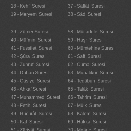
18 - Kehf Suresi
37 - Sâffât Suresi
19 - Meryem Suresi
38 - Sâd Suresi
39 - Zümer Suresi
58 - Mücadele Suresi
40 - Mü`min Suresi
59 - Haşr Suresi
41 - Fussilet Suresi
60 - Mümtehine Suresi
42 - Şûra Suresi
61 - Saff Suresi
43 - Zuhruf Suresi
62 - Cuma Suresi
44 - Duhan Suresi
63 - Münafikun Suresi
45 - Câsiye Suresi
64 - Tegâbun Suresi
46 - Ahkaf Suresi
65 - Talâk Suresi
47 - Muhammed Suresi
66 - Tahrîm Suresi
48 - Fetih Suresi
67 - Mülk Suresi
49 - Hucurât Suresi
68 - Kalem Suresi
50 - Kaf Suresi
69 - Hâkka Suresi
51 - Zâriyât Suresi
70 - Meâric Suresi