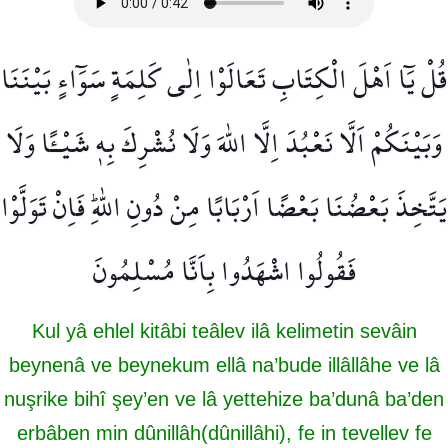
قُلْ يَٓا اَهْلَ الْكِتَابِ تَعَالَوْا اِلٰى كَلِمَةٍ سَوَٓاءٍ بَيْنَنَا
وَبَيْنَكُمْ اَلَّا نَعْبُدَ اِلَّا اللّٰهَ وَلَا نُشْرِكَ بِه۪ شَيْـًٔا وَلَا
يَتَّخِذَ بَعْضُنَا بَعْضًا اَرْبَابًا مِنْ دُونِ اللّٰهِۜ فَاِنْ تَوَلَّوْا
فَقُولُوا اشْهَدُوا بِاَنَّا مُسْلِمُونَ
Kul yâ ehlel kitâbi teâlev ilâ kelimetin sevâin
beynenâ ve beynekum ellâ na’bude illâllâhe ve lâ
nuşrike bihî şey’en ve lâ yettehize ba’dunâ ba’den
erbâben min dûnillâh(dûnillâhi), fe in tevellev fe