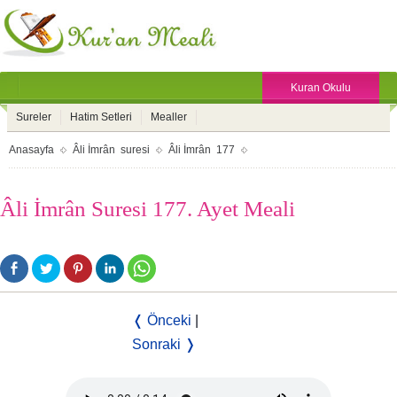
Kuran Okulu
Sureler
Hatim Setleri
Mealler
Anasayfa
Âli İmrân suresi
Âli İmrân 177
Âli İmrân Suresi 177. Ayet Meali
❬ Önceki
|
Sonraki ❭