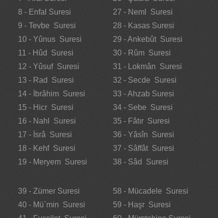
8 - Enfal Suresi
27 - Neml Suresi
9 - Tevbe Suresi
28 - Kasas Suresi
10 - Yûnus Suresi
29 - Ankebût Suresi
11 - Hûd Suresi
30 - Rûm Suresi
12 - Yûsuf Suresi
31 - Lokmân Suresi
13 - Rad Suresi
32 - Secde Suresi
14 - İbrâhim Suresi
33 - Ahzab Suresi
15 - Hicr Suresi
34 - Sebe Suresi
16 - Nahl Suresi
35 - Fâtır Suresi
17 - İsrâ Suresi
36 - Yâsîn Suresi
18 - Kehf Suresi
37 - Sâffât Suresi
19 - Meryem Suresi
38 - Sâd Suresi
39 - Zümer Suresi
58 - Mücadele Suresi
40 - Mü`min Suresi
59 - Haşr Suresi