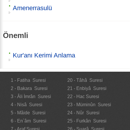
Amenerrasulü
Önemli
Kur'anı Kerimi Anlama
1 - Fatiha Suresi
20 - Tâhâ Suresi
2 - Bakara Suresi
21 - Enbiyâ Suresi
3 - Âli İmrân Suresi
22 - Hac Suresi
4 - Nisâ Suresi
23 - Müminûn Suresi
5 - Mâide Suresi
24 - Nûr Suresi
6 - En`âm Suresi
25 - Furkân Suresi
7 - Araf Suresi
26 - Şuarâ Suresi