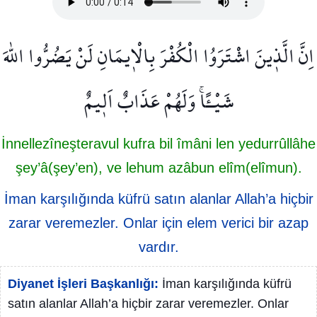
اِنَّ الَّذ۪ينَ اشْتَرَوُا الْكُفْرَ بِالْا۪يمَانِ لَنْ يَضُرُّوا اللّٰهَ
شَيْـًٔاۚ وَلَهُمْ عَذَابٌ اَل۪يمٌ
İnnellezîneşteravul kufra bil îmâni len yedurrûllâhe
şey’â(şey’en), ve lehum azâbun elîm(elîmun).
İman karşılığında küfrü satın alanlar Allah’a hiçbir
zarar veremezler. Onlar için elem verici bir azap
vardır.
Diyanet İşleri Başkanlığı:
İman karşılığında küfrü
satın alanlar Allah’a hiçbir zarar veremezler. Onlar