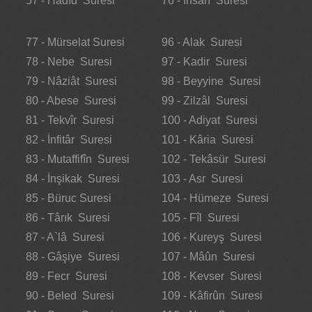
57 - Hadîd Suresi
76 - İnsân Suresi
77 - Mürselat Suresi
96 - Alak Suresi
78 - Nebe Suresi
97 - Kadir Suresi
79 - Nâziât Suresi
98 - Beyyine Suresi
80 - Abese Suresi
99 - Zilzâl Suresi
81 - Tekvîr Suresi
100 - Adiyat Suresi
82 - İnfitâr Suresi
101 - Kâria Suresi
83 - Mutaffifîn Suresi
102 - Tekâsür Suresi
84 - İnşikak Suresi
103 - Asr Suresi
85 - Büruc Suresi
104 - Hümeze Suresi
86 - Târık Suresi
105 - Fîl Suresi
87 - A`lâ Suresi
106 - Kureyş Suresi
88 - Gâşiye Suresi
107 - Mâûn Suresi
89 - Fecr Suresi
108 - Kevser Suresi
90 - Beled Suresi
109 - Kâfirûn Suresi