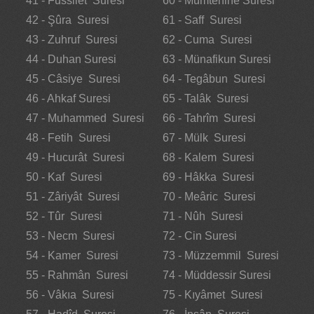
41 - Fussilet Suresi
60 - Mümtehine Suresi
42 - Şûra Suresi
61 - Saff Suresi
43 - Zuhruf Suresi
62 - Cuma Suresi
44 - Duhan Suresi
63 - Münafikun Suresi
45 - Câsiye Suresi
64 - Tegâbun Suresi
46 - Ahkaf Suresi
65 - Talâk Suresi
47 - Muhammed Suresi
66 - Tahrîm Suresi
48 - Fetih Suresi
67 - Mülk Suresi
49 - Hucurât Suresi
68 - Kalem Suresi
50 - Kaf Suresi
69 - Hâkka Suresi
51 - Zâriyât Suresi
70 - Meâric Suresi
52 - Tûr Suresi
71 - Nûh Suresi
53 - Necm Suresi
72 - Cin Suresi
54 - Kamer Suresi
73 - Müzzemmil Suresi
55 - Rahmân Suresi
74 - Müddessir Suresi
56 - Vâkıa Suresi
75 - Kıyâmet Suresi