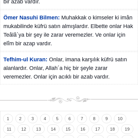
bir azab vardır.
Ömer Nasuhi Bilmen:
Muhakkak o kimseler ki imân
mukabilinde küfrü satın almışlardır. Elbette onlar Hak
Teâlâ´ya bir şey ile zarar veremezler. Ve onlar için
elîm bir azap vardır.
Tefhim-ul Kuran:
Onlar, imana karşılık küfrü satın
alanlardır. Onlar, Allah´a hiç bir şeyle zarar
veremezler. Onlar için acıklı bir azab vardır.
1
2
3
4
5
6
7
8
9
10
11
12
13
14
15
16
17
18
19