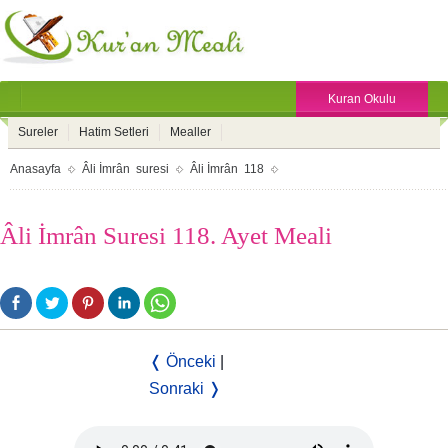
Kuran Okulu
Sureler
Hatim Setleri
Mealler
Anasayfa
Âli İmrân suresi
Âli İmrân 118
Âli İmrân Suresi 118. Ayet Meali
❬ Önceki
|
Sonraki ❭