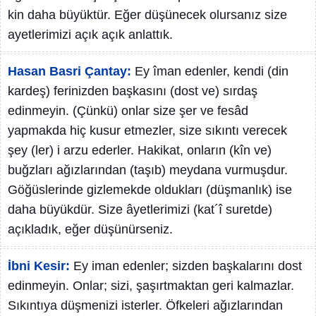
kin daha büyüktür. Eğer düşünecek olursanız size
ayetlerimizi açık açık anlattık.
Hasan Basri Çantay:
Ey îman edenler, kendi (din
kardeş) ferinizden başkasını (dost ve) sırdaş
edinmeyin. (Çünkü) onlar size şer ve fesâd
yapmakda hiç kusur etmezler, size sıkıntı verecek
şey (ler) i arzu ederler. Hakikat, onların (kîn ve)
buğzları ağızlarından (taşıb) meydana vurmuşdur.
Göğüslerinde gizlemekde oldukları (düşmanlık) ise
daha büyükdür. Size âyetlerimizi (kat´î suretde)
açıkladık, eğer düşünürseniz.
İbni Kesir:
Ey iman edenler; sizden başkalarını dost
edinmeyin. Onlar; sizi, şaşırtmaktan geri kalmazlar.
Sıkıntıya düşmenizi isterler. Öfkeleri ağızlarından