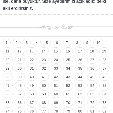
ise, daha büyüktür. Size ayetlerimizi açıkladık; belki
akıl erdirirsiniz.
1
2
3
4
5
6
7
8
9
10
11
12
13
14
15
16
17
18
19
20
21
22
23
24
25
26
27
28
29
30
31
32
33
34
35
36
37
38
39
40
41
42
43
44
45
46
47
48
49
50
51
52
53
54
55
56
57
58
59
60
61
62
63
64
65
66
67
68
69
70
71
72
73
74
75
76
77
78
79
80
81
82