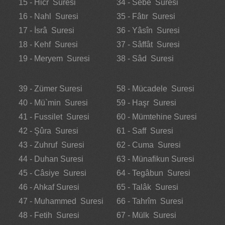
15 - Hicr Suresi
34 - Sebe Suresi
16 - Nahl Suresi
35 - Fâtır Suresi
17 - İsrâ Suresi
36 - Yâsîn Suresi
18 - Kehf Suresi
37 - Sâffât Suresi
19 - Meryem Suresi
38 - Sâd Suresi
39 - Zümer Suresi
58 - Mücadele Suresi
40 - Mü`min Suresi
59 - Haşr Suresi
41 - Fussilet Suresi
60 - Mümtehine Suresi
42 - Şûra Suresi
61 - Saff Suresi
43 - Zuhruf Suresi
62 - Cuma Suresi
44 - Duhan Suresi
63 - Münafikun Suresi
45 - Câsiye Suresi
64 - Tegâbun Suresi
46 - Ahkaf Suresi
65 - Talâk Suresi
47 - Muhammed Suresi
66 - Tahrîm Suresi
48 - Fetih Suresi
67 - Mülk Suresi