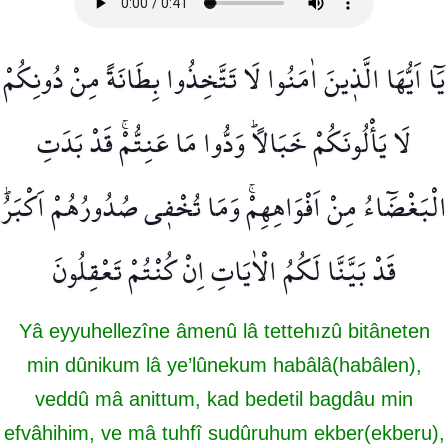
يَٓا اَيُّهَا الَّذ۪ينَ اٰمَنُوا لَا تَتَّخِذُوا بِطَانَةً مِنْ دُونِكُمْ
لَا يَأْلُونَكُمْ خَبَالًاۜ وَدُّوا مَا عَنِتُّمْۚ قَدْ بَدَتِ
الْبَغْضَٓاءُ مِنْ اَفْوَاهِهِمْۚ وَمَا تُخْف۪ي صُدُورُهُمْ اَكْبَرُۜ
قَدْ بَيَّنَّا لَكُمُ الْاٰيَاتِ اِنْ كُنْتُمْ تَعْقِلُونَ
Yâ eyyuhellezîne âmenû lâ tettehızû bitâneten
min dûnikum lâ ye’lûnekum habâlâ(habâlen),
veddû mâ anittum, kad bedetil bagdâu min
efvâhihim, ve mâ tuhfî sudûruhum ekber(ekberu),