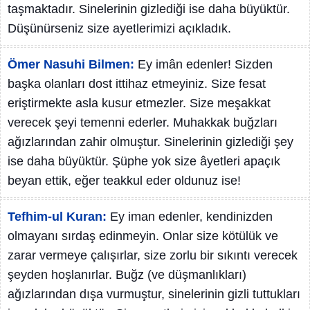
taşmaktadır. Sinelerinin gizlediği ise daha büyüktür.
Düşünürseniz size ayetlerimizi açıkladık.
Ömer Nasuhi Bilmen:
Ey imân edenler! Sizden
başka olanları dost ittihaz etmeyiniz. Size fesat
eriştirmekte asla kusur etmezler. Size meşakkat
verecek şeyi temenni ederler. Muhakkak buğzları
ağızlarından zahir olmuştur. Sinelerinin gizlediği şey
ise daha büyüktür. Şüphe yok size âyetleri apaçık
beyan ettik, eğer teakkul eder oldunuz ise!
Tefhim-ul Kuran:
Ey iman edenler, kendinizden
olmayanı sırdaş edinmeyin. Onlar size kötülük ve
zarar vermeye çalışırlar, size zorlu bir sıkıntı verecek
şeyden hoşlanırlar. Buğz (ve düşmanlıkları)
ağızlarından dışa vurmuştur, sinelerinin gizli tuttukları