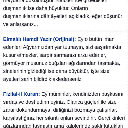
meydana dökülmüştür. Kalblerinde gizledikleri
düşmanlık ise daha büyüktür. Onların
düşmanlıklarına dâir âyetleri açıkladık, eğer düşünür
ve anlarsanız...
Elmalılı Hamdi Yazır (Orijinal):
Ey o bütün iman
edenler! Ağyarınızdan yar tutmayın, sizi şaşırtmakta
kusur etmezler, sarpa sarmanızı arzu ederler,
görmüyor musunuz buğzları ağızlarından taşmakta,
sinelerinin gizlediği ise daha büyüktür, işte size
âyetleri sarih bildirdik aklederseniz
Fizilal-il Kuran:
Ey müminler, kendinizden başkasını
sırdaş ve dost edinmeyiniz. Olanca güçleri ile size
zarar dokundurmaya, dirliğinizi bozmaya çalışırlar,
karşılaştığınız her sıkıntı onları sevindirir. Gerçi kinleri
ağızlarından taşmıştır ama kalplerinde saklı tuttukları