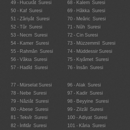
49 - Hucurât Suresi
68 - Kalem Suresi
50 - Kaf Suresi
69 - Hâkka Suresi
51 - Zâriyât Suresi
70 - Meâric Suresi
52 - Tûr Suresi
71 - Nûh Suresi
53 - Necm Suresi
72 - Cin Suresi
54 - Kamer Suresi
73 - Müzzemmil Suresi
55 - Rahmân Suresi
74 - Müddessir Suresi
56 - Vâkıa Suresi
75 - Kıyâmet Suresi
57 - Hadîd Suresi
76 - İnsân Suresi
77 - Mürselat Suresi
96 - Alak Suresi
78 - Nebe Suresi
97 - Kadir Suresi
79 - Nâziât Suresi
98 - Beyyine Suresi
80 - Abese Suresi
99 - Zilzâl Suresi
81 - Tekvîr Suresi
100 - Adiyat Suresi
82 - İnfitâr Suresi
101 - Kâria Suresi