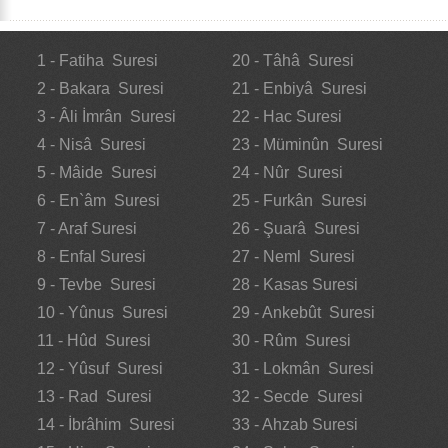
1 - Fatiha Suresi
20 - Tâhâ Suresi
2 - Bakara Suresi
21 - Enbiyâ Suresi
3 - Âli İmrân Suresi
22 - Hac Suresi
4 - Nisâ Suresi
23 - Müminûn Suresi
5 - Mâide Suresi
24 - Nûr Suresi
6 - En`âm Suresi
25 - Furkân Suresi
7 - Araf Suresi
26 - Şuarâ Suresi
8 - Enfal Suresi
27 - Neml Suresi
9 - Tevbe Suresi
28 - Kasas Suresi
10 - Yûnus Suresi
29 - Ankebût Suresi
11 - Hûd Suresi
30 - Rûm Suresi
12 - Yûsuf Suresi
31 - Lokmân Suresi
13 - Rad Suresi
32 - Secde Suresi
14 - İbrâhim Suresi
33 - Ahzab Suresi