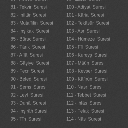
81 - Tekvîr Suresi
100 - Adiyat Suresi
82 - İnfitâr Suresi
101 - Kâria Suresi
83 - Mutaffifîn Suresi
102 - Tekâsür Suresi
84 - İnşikak Suresi
103 - Asr Suresi
85 - Büruc Suresi
104 - Hümeze Suresi
86 - Târık Suresi
105 - Fîl Suresi
87 - A`lâ Suresi
106 - Kureyş Suresi
88 - Gâşiye Suresi
107 - Mâûn Suresi
89 - Fecr Suresi
108 - Kevser Suresi
90 - Beled Suresi
109 - Kâfirûn Suresi
91 - Şems Suresi
110 - Nasr Suresi
92 - Leyl Suresi
111 - Tebbet Suresi
93 - Duhâ Suresi
112 - İhlâs Suresi
94 - İnşirâh Suresi
113 - Felak Suresi
95 - Tîn Suresi
114 - Nâs Suresi