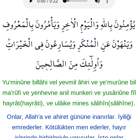
يُؤْمِنُونَ بِاللّٰهِ وَالْيَوْمِ الْاٰخِرِ وَيَأْمُرُونَ بِالْمَعْرُوفِ
وَيَنْهَوْنَ عَنِ الْمُنْكَرِ وَيُسَارِعُونَ فِي الْخَيْرَاتِۜ
وَاُو۬لٰٓئِكَ مِنَ الصَّالِح۪ينَ
Yu’minûne billâhi vel yevmil âhiri ve ye’murûne bil
ma’rûfi ve yenhevne anil munkeri ve yusâriûne fîl
hayrât(hayrâti), ve ulâike mines sâlihîn(sâlihîne).
Onlar, Allah’a ve ahiret gününe inanırlar. İyiliği
emrederler. Kötülükten men ederler, hayır
işlerinde birbirleriyle yarışırlar. İşte onlar