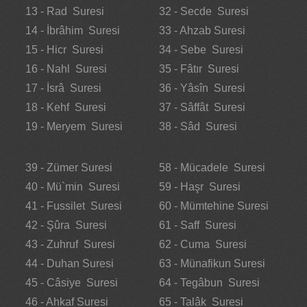
13 - Rad Suresi
32 - Secde Suresi
14 - İbrâhim Suresi
33 - Ahzab Suresi
15 - Hicr Suresi
34 - Sebe Suresi
16 - Nahl Suresi
35 - Fâtır Suresi
17 - İsrâ Suresi
36 - Yâsîn Suresi
18 - Kehf Suresi
37 - Sâffât Suresi
19 - Meryem Suresi
38 - Sâd Suresi
39 - Zümer Suresi
58 - Mücadele Suresi
40 - Mü`min Suresi
59 - Haşr Suresi
41 - Fussilet Suresi
60 - Mümtehine Suresi
42 - Şûra Suresi
61 - Saff Suresi
43 - Zuhruf Suresi
62 - Cuma Suresi
44 - Duhan Suresi
63 - Münafikun Suresi
45 - Câsiye Suresi
64 - Tegâbun Suresi
46 - Ahkaf Suresi
65 - Talâk Suresi