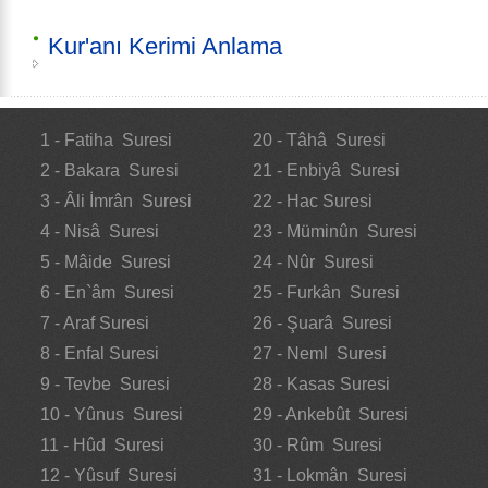
Kur'anı Kerimi Anlama
1 - Fatiha Suresi
20 - Tâhâ Suresi
2 - Bakara Suresi
21 - Enbiyâ Suresi
3 - Âli İmrân Suresi
22 - Hac Suresi
4 - Nisâ Suresi
23 - Müminûn Suresi
5 - Mâide Suresi
24 - Nûr Suresi
6 - En`âm Suresi
25 - Furkân Suresi
7 - Araf Suresi
26 - Şuarâ Suresi
8 - Enfal Suresi
27 - Neml Suresi
9 - Tevbe Suresi
28 - Kasas Suresi
10 - Yûnus Suresi
29 - Ankebût Suresi
11 - Hûd Suresi
30 - Rûm Suresi
12 - Yûsuf Suresi
31 - Lokmân Suresi