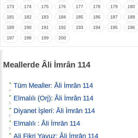
173
174
175
176
177
178
179
180
181
182
183
184
185
186
187
188
189
190
191
192
193
194
195
196
197
198
199
200
Meallerde Âli İmrân 114
Tüm Mealler: Âli İmrân 114
Elmalılı (Orj): Âli İmrân 114
Diyanet İşleri: Âli İmrân 114
Elmalılı : Âli İmrân 114
Ali Fikri Yavuz: Âli İmrân 114