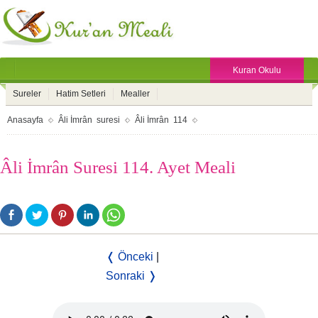
Kuran Okulu
Sureler
Hatim Setleri
Mealler
Anasayfa
Âli İmrân suresi
Âli İmrân 114
Âli İmrân Suresi 114. Ayet Meali
❬ Önceki
|
Sonraki ❭