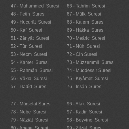
47 - Muhammed Suresi
66 - Tahrîm Suresi
48 - Fetih Suresi
67 - Mülk Suresi
49 - Hucurât Suresi
68 - Kalem Suresi
50 - Kaf Suresi
69 - Hâkka Suresi
51 - Zâriyât Suresi
70 - Meâric Suresi
52 - Tûr Suresi
71 - Nûh Suresi
53 - Necm Suresi
72 - Cin Suresi
54 - Kamer Suresi
73 - Müzzemmil Suresi
55 - Rahmân Suresi
74 - Müddessir Suresi
56 - Vâkıa Suresi
75 - Kıyâmet Suresi
57 - Hadîd Suresi
76 - İnsân Suresi
77 - Mürselat Suresi
96 - Alak Suresi
78 - Nebe Suresi
97 - Kadir Suresi
79 - Nâziât Suresi
98 - Beyyine Suresi
80 - Abese Suresi
99 - Zilzâl Suresi