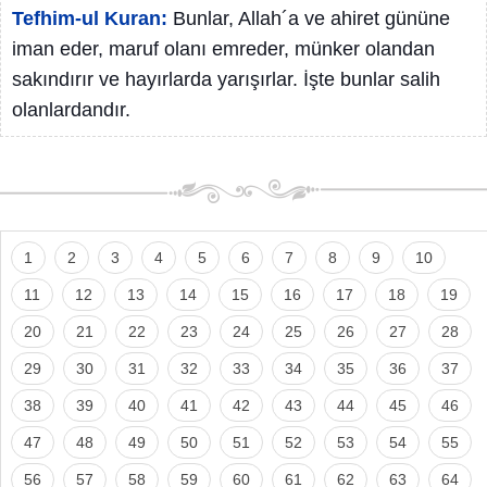
Tefhim-ul Kuran:
Bunlar, Allah´a ve ahiret gününe
iman eder, maruf olanı emreder, münker olandan
sakındırır ve hayırlarda yarışırlar. İşte bunlar salih
olanlardandır.
1
2
3
4
5
6
7
8
9
10
11
12
13
14
15
16
17
18
19
20
21
22
23
24
25
26
27
28
29
30
31
32
33
34
35
36
37
38
39
40
41
42
43
44
45
46
47
48
49
50
51
52
53
54
55
56
57
58
59
60
61
62
63
64