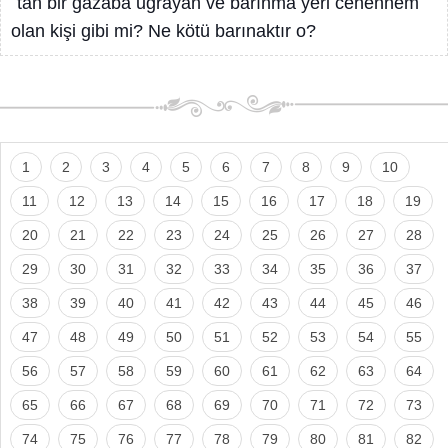
´tan bir gazaba uğrayan ve barınma yeri cehennem
olan kişi gibi mi? Ne kötü barınaktır o?
1
2
3
4
5
6
7
8
9
10
11
12
13
14
15
16
17
18
19
20
21
22
23
24
25
26
27
28
29
30
31
32
33
34
35
36
37
38
39
40
41
42
43
44
45
46
47
48
49
50
51
52
53
54
55
56
57
58
59
60
61
62
63
64
65
66
67
68
69
70
71
72
73
74
75
76
77
78
79
80
81
82