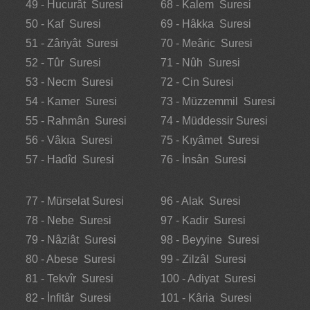
49 - Hucurât Suresi
68 - Kalem Suresi
50 - Kaf Suresi
69 - Hâkka Suresi
51 - Zâriyât Suresi
70 - Meâric Suresi
52 - Tûr Suresi
71 - Nûh Suresi
53 - Necm Suresi
72 - Cin Suresi
54 - Kamer Suresi
73 - Müzzemmil Suresi
55 - Rahmân Suresi
74 - Müddessir Suresi
56 - Vâkıa Suresi
75 - Kıyâmet Suresi
57 - Hadîd Suresi
76 - İnsân Suresi
77 - Mürselat Suresi
96 - Alak Suresi
78 - Nebe Suresi
97 - Kadir Suresi
79 - Nâziât Suresi
98 - Beyyine Suresi
80 - Abese Suresi
99 - Zilzâl Suresi
81 - Tekvîr Suresi
100 - Adiyat Suresi
82 - İnfitâr Suresi
101 - Kâria Suresi