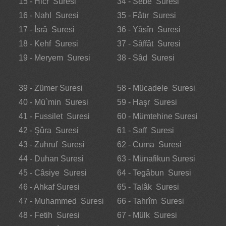
15 - Hicr Suresi
34 - Sebe Suresi
16 - Nahl Suresi
35 - Fâtır Suresi
17 - İsrâ Suresi
36 - Yâsîn Suresi
18 - Kehf Suresi
37 - Sâffât Suresi
19 - Meryem Suresi
38 - Sâd Suresi
39 - Zümer Suresi
58 - Mücadele Suresi
40 - Mü`min Suresi
59 - Haşr Suresi
41 - Fussilet Suresi
60 - Mümtehine Suresi
42 - Şûra Suresi
61 - Saff Suresi
43 - Zuhruf Suresi
62 - Cuma Suresi
44 - Duhan Suresi
63 - Münafikun Suresi
45 - Câsiye Suresi
64 - Tegâbun Suresi
46 - Ahkaf Suresi
65 - Talâk Suresi
47 - Muhammed Suresi
66 - Tahrîm Suresi
48 - Fetih Suresi
67 - Mülk Suresi