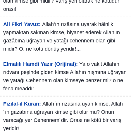
olan kimse gibi midir? Varış yeri olarak ne kötüdür
orası!
Ali Fikri Yavuz:
Allah’ın rızâsına uyarak hâinlik
yapmaktan sakınan kimse, hiyanet ederek Allah’ın
gazâbına uğrayan ve yatağı cehennem olan gibi
midir? O, ne kötü dönüş yeridir!...
Elmalılı Hamdi Yazır (Orijinal):
Ya o vakit Allahın
rıdvanı peşinde giden kimse Allahın hışmına uğrayan
ve yatağı Cehennem olan kimseye benzer mi? o ne
fena meaddır
Fizilal-il Kuran:
Allah´ın rızasına uyan kimse, Allah
´ın gazabına uğrayan kimse gibi olur mu? Onun
varacağı yer Cehennem´dir. Orası ne kötü bir varış
yeridir!