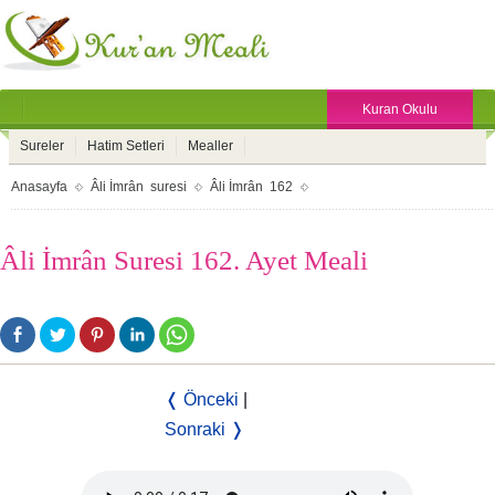
Kuran Okulu
Sureler
Hatim Setleri
Mealler
Anasayfa
Âli İmrân suresi
Âli İmrân 162
Âli İmrân Suresi 162. Ayet Meali
❬ Önceki
|
Sonraki ❭