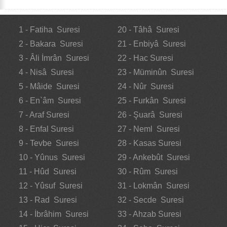
1 - Fatiha Suresi
20 - Tâhâ Suresi
2 - Bakara Suresi
21 - Enbiyâ Suresi
3 - Âli İmrân Suresi
22 - Hac Suresi
4 - Nisâ Suresi
23 - Müminûn Suresi
5 - Mâide Suresi
24 - Nûr Suresi
6 - En`âm Suresi
25 - Furkân Suresi
7 - Araf Suresi
26 - Şuarâ Suresi
8 - Enfal Suresi
27 - Neml Suresi
9 - Tevbe Suresi
28 - Kasas Suresi
10 - Yûnus Suresi
29 - Ankebût Suresi
11 - Hûd Suresi
30 - Rûm Suresi
12 - Yûsuf Suresi
31 - Lokmân Suresi
13 - Rad Suresi
32 - Secde Suresi
14 - İbrâhim Suresi
33 - Ahzab Suresi