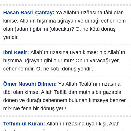
Hasan Basri Çantay:
Ya Allahın rızâasına tâbi olan
kimse; Allahın hışmına uğrayan ve durağı cehennem
olan (adam) gibi mi (olacaktı)? O, ne kötü dönüş
yeridir.
İbni Kesir:
Allah´ın rızasına uyan kimse; hiç Allah´ın
hışmına uğrayan gibi olur mu? Onun varacağı yer,
cehennemdir. O, ne kötü dönüş yeridir.
Ömer Nasuhi Bilmen:
Ya Allah Teâlâ´nın rızasına
tâbi olan kimse, Allah Teâlâ´dan müthiş bir gazapla
dönen ve durağı cehennem bulunan kimseye benzer
mi? Ne fena bir dönüş yeri!
Tefhim-ul Kuran:
Allah´ın rızasına uyan kişi, Alah